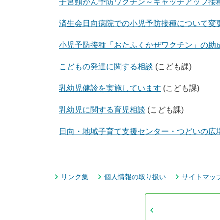
子宮頸がん予防ワクチン～キャッチアップ接種
済生会日向病院での小児予防接種について変
小児予防接種「おたふくかぜワクチン」の助
こどもの発達に関する相談
(こども課)
乳幼児健診を実施しています
(こども課)
乳幼児に関する育児相談
(こども課)
日向・地域子育て支援センター・つどいの広
リンク集
個人情報の取り扱い
サイトマッ