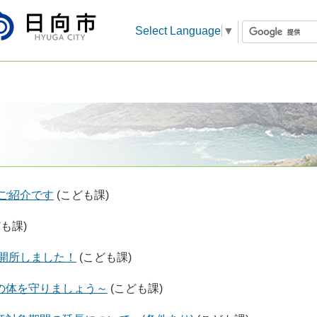
Select Language
▼
ご紹介です
(こども課)
ども課)
開所しました！
(こども課)
の体を守りましょう～
(こども課)