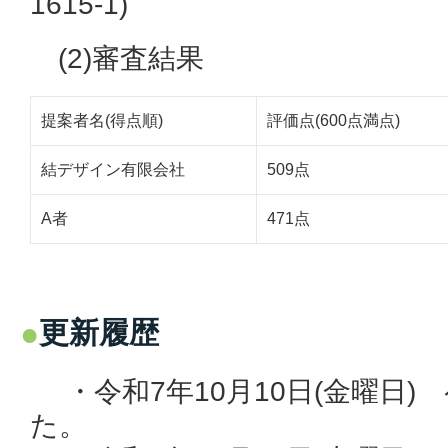
1615-1)
(2)審査結果
提案者名(得点順)
評価点(600点満点)
結デザイン有限会社
509点
A者
471点
更新履歴
・令和7年10月10日(金曜日)
た。