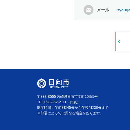
メール
syouga
〒883-8555 宮崎県日向市本町10番5号
TEL:0982-52-2111（代表）
開庁時間：午前8時45分から午後4時30分まで
※部署によっては異なる場合があります。