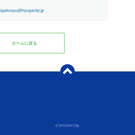
igakusyu@hyugacity.jp
ホームに戻る
© HYUGA City.