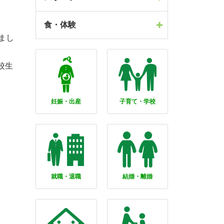
食・体験
まし
校生
妊娠・出産
子育て・学校
就職・退職
結婚・離婚