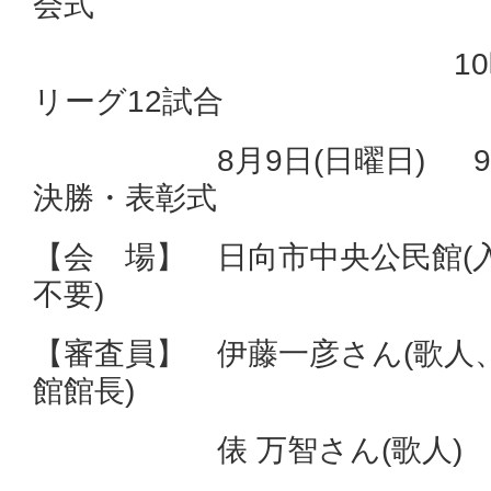
会式
10時～17時3
リーグ12試合
8月9日(日曜日) 9時
決勝・表彰式
【会 場】 日向市中央公民館(
不要)
【審査員】 伊藤一彦さん(歌人
館館長)
俵 万智さん(歌人)