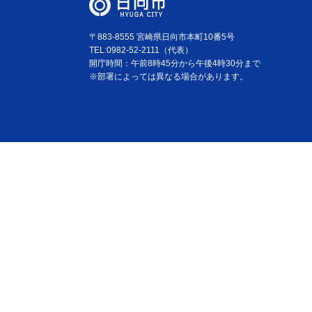
〒883-8555 宮崎県日向市本町10番5号
TEL:0982-52-2111（代表）
開庁時間：午前8時45分から午後4時30分まで
※部署によっては異なる場合があります。