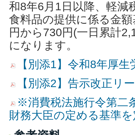
和8年6月1日以降、軽
食料品の提供に係る金額基
円から730円(一日累計2
になります。
【別添1】令和8年厚生
【別添2】告示改正リ
※消費税法施行令第二
財務大臣の定める基準を