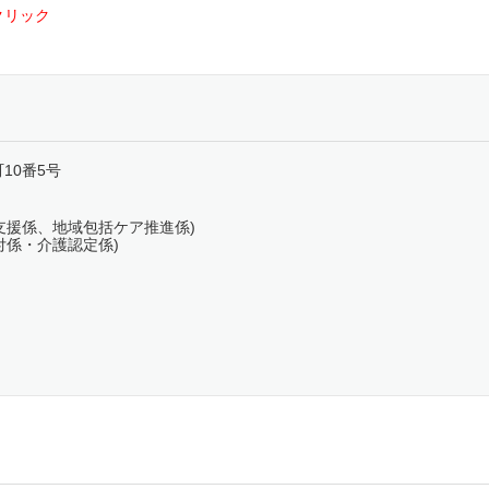
クリック
町10番5号
高齢者支援係、地域包括ケア推進係)
護給付係・介護認定係)