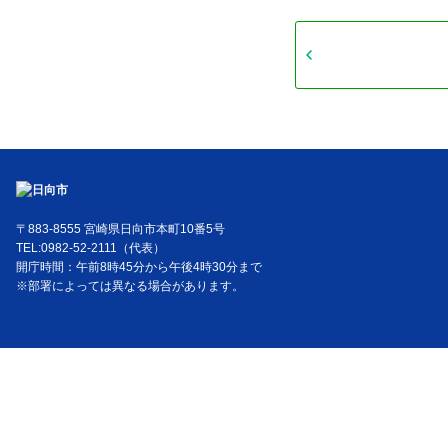
〒883-8555 宮崎県日向市本町10番5号
TEL:0982-52-2111（代表）
開庁時間：午前8時45分から午後4時30分まで
※部署によっては異なる場合があります。