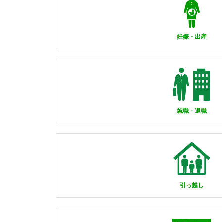
妊娠・出産
就職・退職
引っ越し