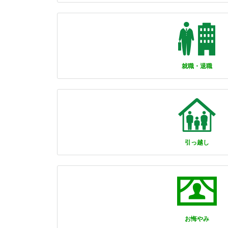
就職・退職
引っ越し
お悔やみ