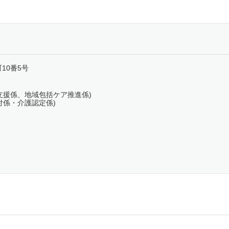
町10番5号
高齢者支援係、地域包括ケア推進係)
護給付係・介護認定係)