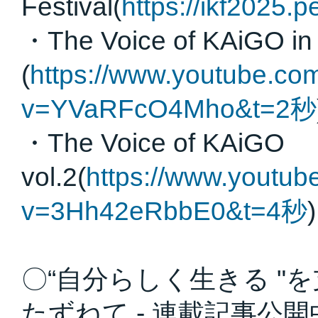
Festival(
https://ikf2025.p
・The Voice of KAiGO
(
https://www.youtube.co
v=YVaRFcO4Mho&t=2秒
・The Voice of KAiGO
vol.2(
https://www.youtub
v=3Hh42eRbbE0&t=4秒
)
〇“自分らしく生きる "
たずねて - 連載記事公開