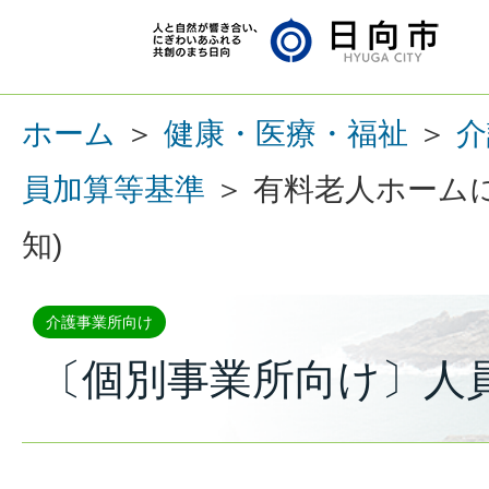
ホーム
＞
健康・医療・福祉
＞
介
員加算等基準
＞ 有料老人ホーム
知)
介護事業所向け
〔個別事業所向け〕人