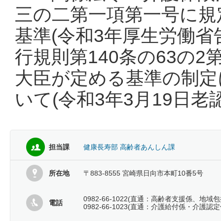
三の二第一項第一号に規
基準(令和3年厚生労働省
行規則第140条の63の
大臣が定める基準の制定
いて(令和3年3月19日老認
担当課
健康長寿部 高齢者あんしん課
所在地
〒883-8555 宮崎県日向市本町10番5号
0982-66-1022(直通：高齢者支援係、地域
電話
0982-66-1023(直通：介護給付係・介護認定