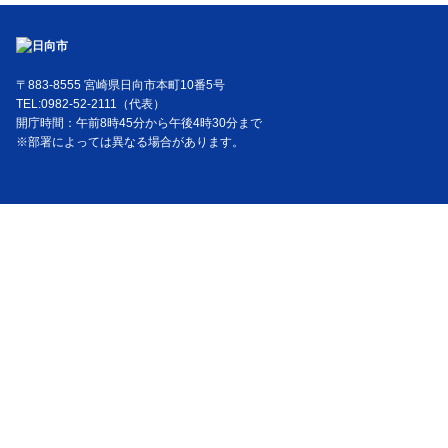
〒883-8555 宮崎県日向市本町10番5号
TEL:0982-52-2111（代表）
開庁時間：午前8時45分から午後4時30分まで
※部署によっては異なる場合があります。