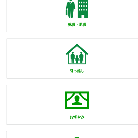
就職・退職
引っ越し
お悔やみ