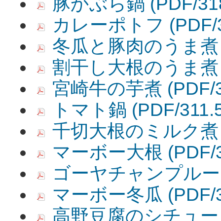
豚かぶら鍋
(PDF/31
カレーポトフ
(PDF/
冬瓜と豚肉のうま煮
割干し大根のうま煮
宮崎牛の芋煮
(PDF/
トマト鍋
(PDF/311.
千切大根のミルク煮
マーボー大根
(PDF/
ゴーヤチャンプルー
マーボー冬瓜
(PDF/
高野豆腐のシチュー