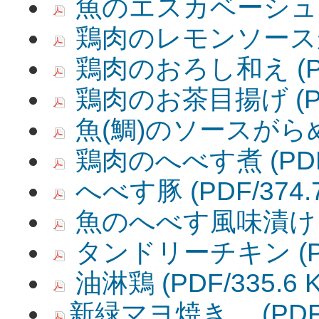
魚のエスカベーシュ
鶏肉のレモンソース
鶏肉のおろし和え
(
鶏肉のお茶目揚げ
(
魚(鯛)のソースがら
鶏肉のへべす煮
(PD
へべす豚
(PDF/374.
魚のへべす風味漬け
タンドリーチキン
(
油淋鶏
(PDF/335.6 
新緑マヨ焼き (PDF/