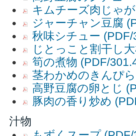
キムチーズ肉じゃが
ジャーチャン豆腐
(
秋味シチュー
(PDF/
じとっこと割干し大
筍の煮物
(PDF/301.
茎わかめのきんぴら
高野豆腐の卵とじ
(
豚肉の香り炒め
(PD
汁物
もずくスープ
(PDF/