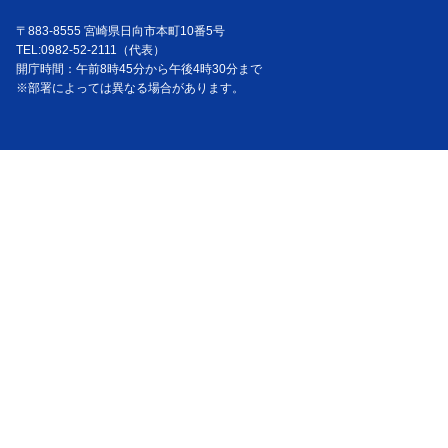
〒883-8555 宮崎県日向市本町10番5号
TEL:0982-52-2111（代表）
開庁時間：午前8時45分から午後4時30分まで
※部署によっては異なる場合があります。