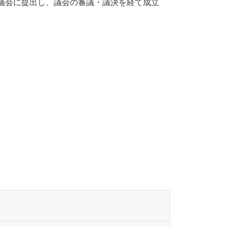
議会に提出し、議会の審議・議決を経て成立