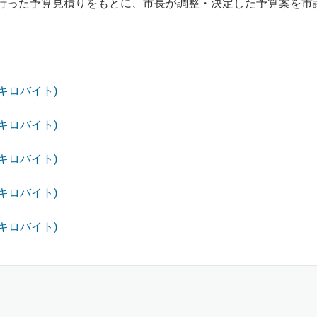
った予算見積りをもとに、市長が調整・決定した予算案を市
2キロバイト)
7キロバイト)
2キロバイト)
8キロバイト)
8キロバイト)