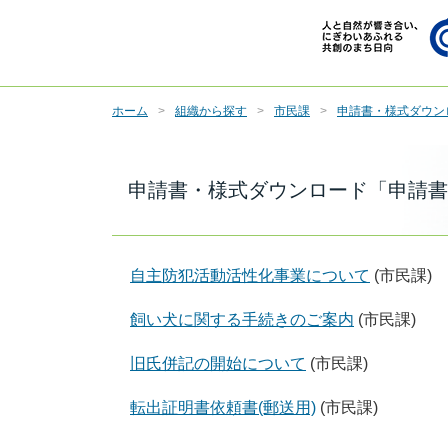
ホーム
組織から探す
市民課
申請書・様式ダウン
申請書・様式ダウンロード「申請書
自主防犯活動活性化事業について
(市民課)
飼い犬に関する手続きのご案内
(市民課)
旧氏併記の開始について
(市民課)
転出証明書依頼書(郵送用)
(市民課)