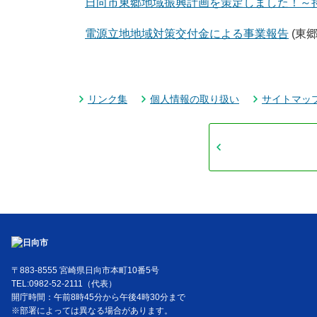
日向市東郷地域振興計画を策定しました！～
電源立地地域対策交付金による事業報告
(東
リンク集
個人情報の取り扱い
サイトマッ
〒883-8555 宮崎県日向市本町10番5号
TEL:0982-52-2111（代表）
開庁時間：午前8時45分から午後4時30分まで
※部署によっては異なる場合があります。