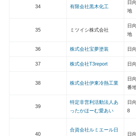
日向
34
有限会社黒木化工
地
日向
35
ミツイシ株式会社
地
36
株式会社宝夢塗装
日向
37
株式会社T3report
日向
日向
38
株式会社伊東冷熱工業
番
特定非営利活動法人あ
日向
39
ったかほーむ愛あい
8
合資会社ルミエール日
40
日向