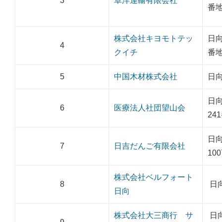
3
卓洋運輸有限会社
番地
株式会社キヨモトテッ
日向
4
クイチ
番地
5
中国木材株式会社
日向
日
6
医療法人社団望山会
24
日
7
日吉だんご有限会社
100
株式会社ベルフォート
8
日
日向
株式会社大三商行 サ
日