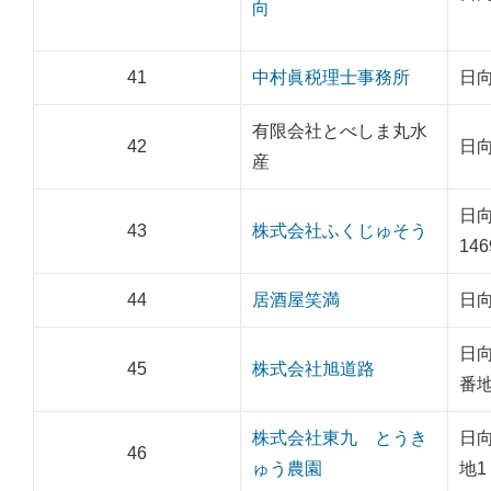
向
41
中村眞税理士事務所
日向
有限会社とべしま丸水
42
日向
産
日
43
株式会社ふくじゅそう
14
44
居酒屋笑満
日向
日向
45
株式会社旭道路
番地
株式会社東九 とうき
日向
46
ゅう農園
地1