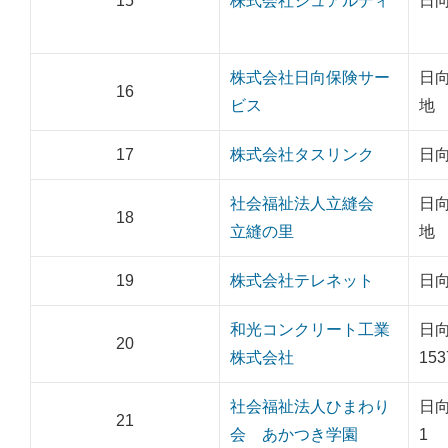
15
株式会社ジュアルディ
日向
株式会社日向保険サー
日向
16
ビス
地
17
株式会社タスリンク
日向
社会福祉法人立縫会
日向
18
立縫の里
地
19
株式会社テレネット
日向
和光コンクリート工業
日
20
株式会社
153
社会福祉法人ひまわり
日向
21
会 あかつき学園
1