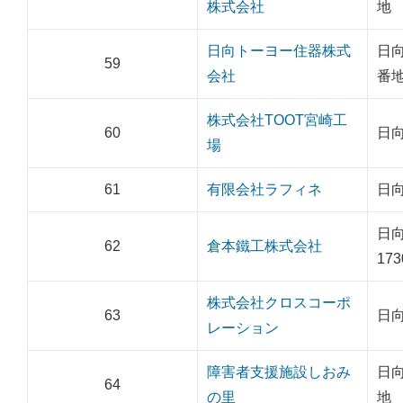
株式会社
地
日向トーヨー住器株式
日向
59
会社
番
株式会社TOOT宮崎工
60
日向
場
61
有限会社ラフィネ
日向
日
62
倉本鐵工株式会社
17
株式会社クロスコーポ
63
日向
レーション
障害者支援施設しおみ
日向
64
の里
地