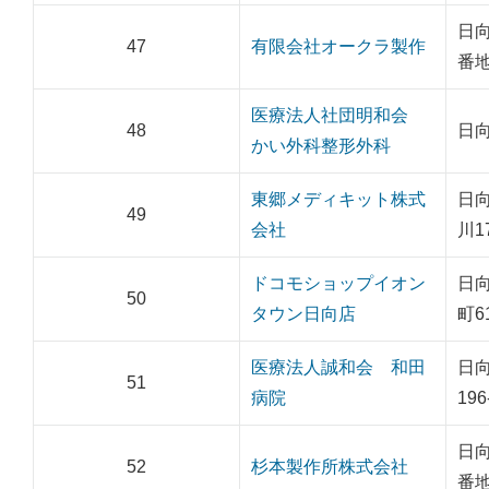
日向
47
有限会社オークラ製作
番
医療法人社団明和会
48
日向
かい外科整形外科
東郷メディキット株式
日
49
会社
川17
ドコモショップイオン
日
50
タウン日向店
町61
医療法人誠和会 和田
日
51
病院
196
日向
52
杉本製作所株式会社
番地