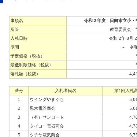
事項名
令和２年度 日向市立小・
所管
教育委員会 
入札日時
令和 2年 8月 
期間
～ 令和 2
予定価格（税抜）
最低制限価格（税抜）
落札額（税抜）
4,4
番号
入札者氏名
第1回入札
1
ウイングやまぐち
5,0
2
黒木電器商会
5,0
3
（有）サンロード
4,7
4
タイヨー電器商会
4,7
5
ツチヤ電気商会
6,7