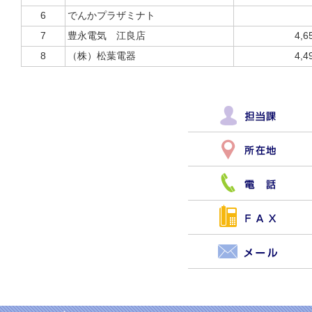
6
でんかプラザミナト
7
豊永電気 江良店
4,6
8
（株）松葉電器
4,4