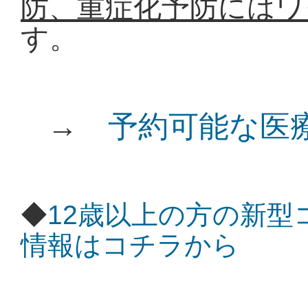
防、重症化予防にはワ
す。
→
予約可能な医
◆
12歳以上の方
の新型
情報はコチラから