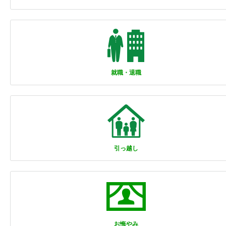
就職・退職
引っ越し
お悔やみ