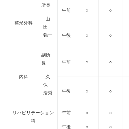
所長
午前
○
○
山
整形外科
田
強一
午後
○
○
副所
午前
○
○
長
内科
久
保
午後
○
○
浩秀
リハビリテーション
午前
○
○
科
午後
○
○