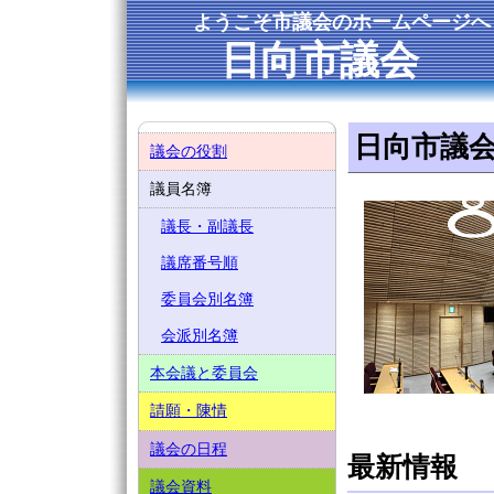
ようこそ市議会のホームページへ
日向市議会
日向市議
議会の役割
議員名簿
議長・副議長
議席番号順
委員会別名簿
会派別名簿
本会議と委員会
請願・陳情
議会の日程
最新情報
議会資料