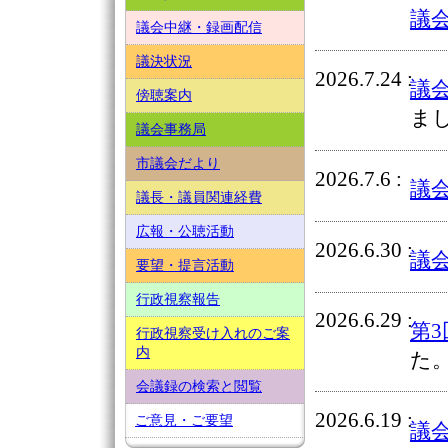
議
議会中継・録画配信
議決状況
2026.7.24
議
傍聴案内
ま
議会事務局
市議会だより
2026.7.6
議
議長・議員関連経費
広報・公聴活動
2026.6.30
議
要望・提言活動
行政視察報告
2026.6.29
第
行政視察受け入れのご案
内
た
会議録の検索と閲覧
2026.6.19
ご意見・ご要望
議