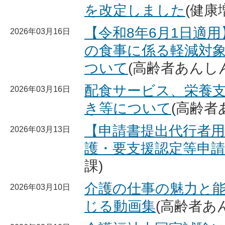
を改定しました
(健康
【令和8年6月1日適
2026年03月16日
の食事に係る軽減対
ついて
(高齢者あんし
配食サービス、栄養
2026年03月16日
き等について
(高齢者
【申請書提出代行者用
2026年03月13日
護・要支援認定等申請
課)
介護の仕事の魅力と
2026年03月10日
じる動画集
(高齢者あ