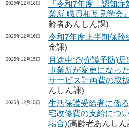
『令和7年度 認知症
2025年12月18日
業所 職員相互見学会
齢者あんしん課)
令和7年度上半期保険
2025年12月16日
金課)
月途中で(介護予防)
2025年12月15日
事業所が変更になっ
サービス計画費の取
んしん課)
生活保護受給者に係
2025年12月15日
宅改修費の支給につい
場合)
(高齢者あんしん