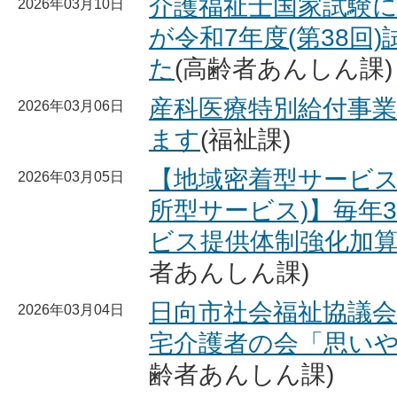
介護福祉士国家試験
2026年03月10日
が令和7年度(第38回
た
(高齢者あんしん課)
産科医療特別給付事
2026年03月06日
ます
(福祉課)
【地域密着型サービス
2026年03月05日
所型サービス)】毎年
ビス提供体制強化加
者あんしん課)
日向市社会福祉協議
2026年03月04日
宅介護者の会「思い
齢者あんしん課)