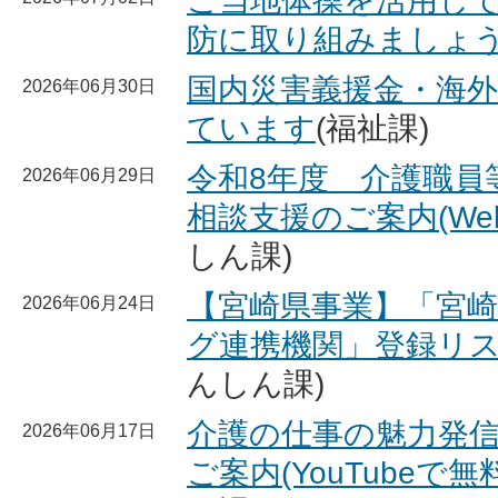
ご当地体操を活用し
防に取り組みましょ
国内災害義援金・海
2026年06月30日
ています
(福祉課)
令和8年度 介護職員
2026年06月29日
相談支援のご案内(We
しん課)
【宮崎県事業】「宮
2026年06月24日
グ連携機関」登録リ
んしん課)
介護の仕事の魅力発
2026年06月17日
ご案内(YouTubeで無