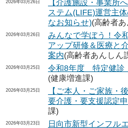
【介護施設・事業所
2026年03月26日
ステム(LIFE)運営
なお知らせ)
(高齢者あ
みんなで学ぼう！令和
2026年03月26日
アップ研修＆医療と
案内
(高齢者あんしん課
令和8年度 特定健診
2026年03月25日
(健康増進課)
【ご本人・ご家族・
2026年03月25日
要介護・要支援認定申
課)
日向市新型インフル
2026年03月23日