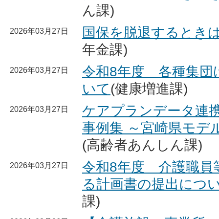
ん課)
国保を脱退するとき
2026年03月27日
年金課)
令和8年度 各種集団
2026年03月27日
いて
(健康増進課)
ケアプランデータ連
2026年03月27日
事例集 ～宮崎県モデ
(高齢者あんしん課)
令和8年度 介護職員
2026年03月27日
る計画書の提出につ
課)