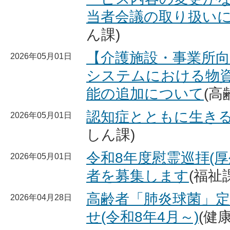
当者会議の取り扱い
ん課)
【介護施設・事業所
2026年05月01日
システムにおける物
能の追加について
(高
認知症とともに生き
2026年05月01日
しん課)
令和8年度慰霊巡拝(
2026年05月01日
者を募集します
(福祉
高齢者「肺炎球菌」
2026年04月28日
せ(令和8年4月～)
(健