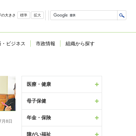
字の大きさ
標準
拡大
済・ビジネス
市政情報
組織から探す
医療・健康
母子保健
年金・保険
7月8日
障がい福祉