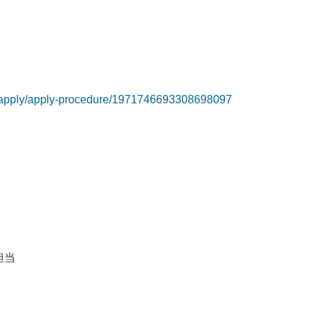
mart-apply/apply-procedure/1971746693308698097
担当