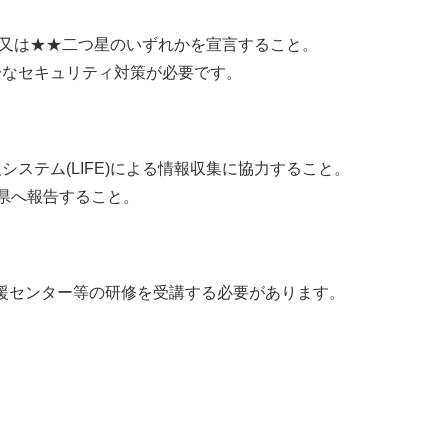
つ星又は★★二つ星
のいずれかを宣言すること。
分なセキュリティ対策が必要です。
システム(LIFE)による情報収集に協力
すること。
県へ報告
すること。
援センター等の研修を受講
する必要があります。