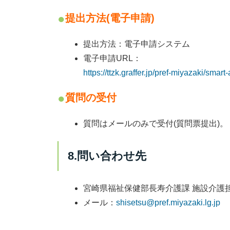
提出方法(電子申請)
提出方法：
電子申請システム
電子申請URL：
https://ttzk.graffer.jp/pref-miyazaki/s
質問の受付
質問は
メールのみ
で受付(質問票提出)。
8.問い合わせ先
宮崎県福祉保健部長寿介護課 施設介護
メール：
shisetsu@pref.miyazaki.lg.jp