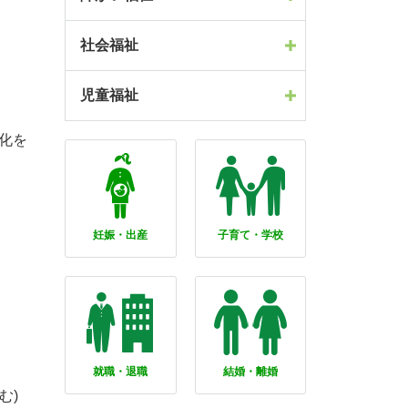
社会福祉
児童福祉
化を
妊娠・出産
子育て・学校
就職・退職
結婚・離婚
む)