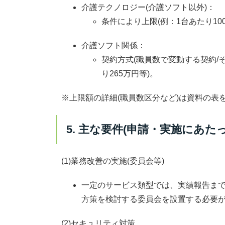
介護テクノロジー(介護ソフト以外)
：
条件により上限(例：1台あたり10
介護ソフト関係
：
契約方式(職員数で変動する契約/
り265万円等)。
※上限額の詳細(職員数区分など)は資料の表
5. 主な要件(申請・実施にあた
(1)業務改善の実施(委員会等)
一定のサービス類型では、実績報告ま
方策を検討する委員会を設置する必要
(2)セキュリティ対策