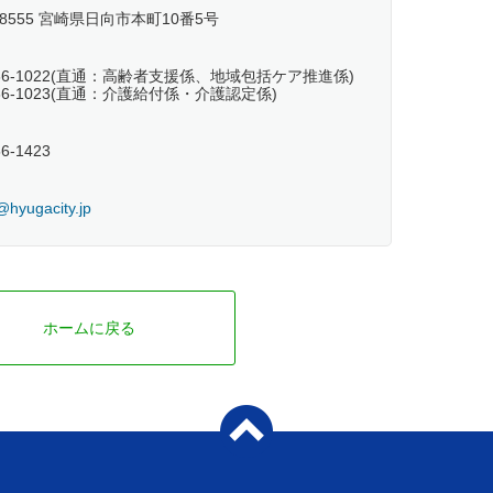
-8555 宮崎県日向市本町10番5号
-66-1022(直通：高齢者支援係、地域包括ケア推進係)
-66-1023(直通：介護給付係・介護認定係)
56-1423
@hyugacity.jp
ホームに戻る