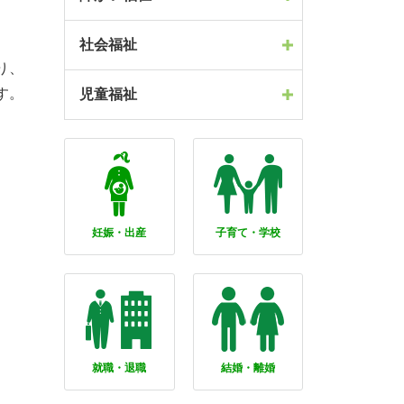
社会福祉
り、
す。
児童福祉
妊娠・出産
子育て・学校
就職・退職
結婚・離婚