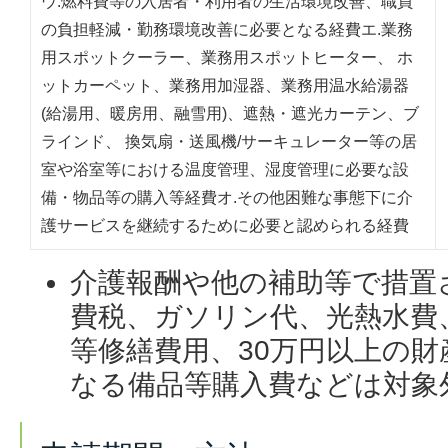
ウ.燃料費等の入居者・利用者の生活環境改善、職員
の負担軽減・勤務環境改善に必要となる経費エ.業務
用スポットクーラー、業務用スポットヒーター、 ホ
ットカーペット、業務用加湿器、業務用温水給湯器
(給湯用、暖房用、融雪用)、遮熱・遮光カーテン、ブ
ラインド、 換気扇・送風機/サーキュレーター等の居
室や浴室等における温度管理、湿度管理に必要な設
備・物品等の購入等経費オ.その他困難な事態下に介
護サービスを継続するために必要と認められる経費
介護報酬や他の補助等で措置
費税、ガソリン代、光熱水費
等修繕費用、30万円以上の
なる備品等購入費などは対象