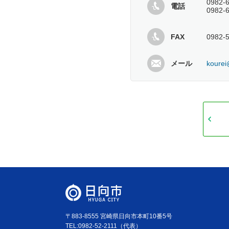
0982
電話
0982
FAX
0982-
メール
kourei
〒883-8555 宮崎県日向市本町10番5号
TEL:0982-52-2111（代表）