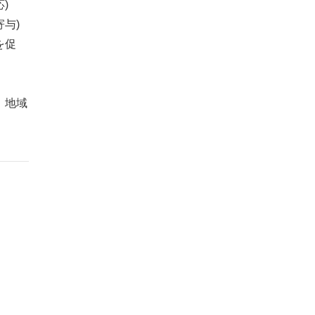
)
与)
を促
、地域