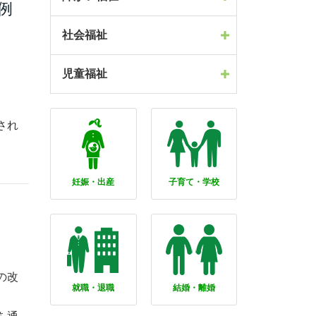
例
社会福祉
児童福祉
され
妊娠・出産
子育て・学校
の改
就職・退職
結婚・離婚