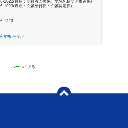
-66-1022(直通：高齢者支援係、地域包括ケア推進係)
-66-1023(直通：介護給付係・介護認定係)
56-1423
@hyugacity.jp
ホームに戻る