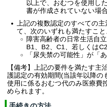
以上で、おむつを使用し
書が作成されていない場合
上記の複数認定のすべての主
て
、次の
いずれも満たすこと
障害高齢者の日常生活自立
B1、B2、C1、若しくはC
「尿失禁の可能性」が「
【備考】上記の要件を満たす主
護認定の有効期間(当該年以降の
使用に係るおむつ代のみ医療費
められます。
手続きの方法