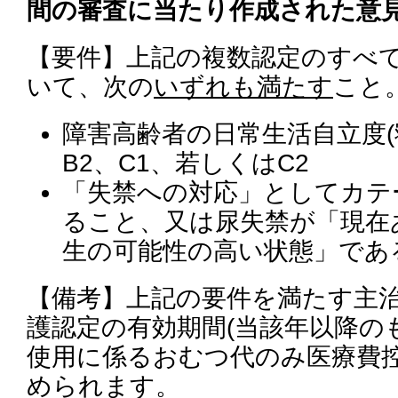
間の審査に当たり作成された意
【要件】上記の複数認定のすべ
いて、次の
いずれも満たす
こと
障害高齢者の日常生活自立度(
B2、C1、若しくはC2
「失禁への対応」としてカテ
ること、又は尿失禁が「現在
生の可能性の高い状態」であ
【備考】上記の要件を満たす主
護認定の有効期間(当該年以降の
使用に係るおむつ代のみ医療費
められます。