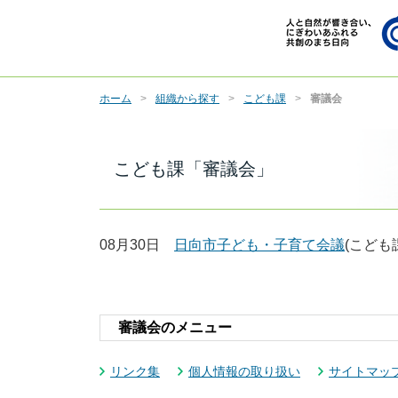
ホーム
組織から探す
こども課
審議会
こども課「審議会」
08月30日
日向市子ども・子育て会議
(こども
審議会のメニュー
リンク集
個人情報の取り扱い
サイトマッ