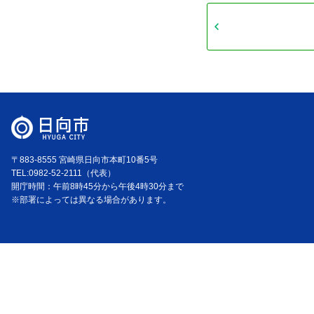
〒883-8555 宮崎県日向市本町10番5号
TEL:0982-52-2111（代表）
開庁時間：午前8時45分から午後4時30分まで
※部署によっては異なる場合があります。