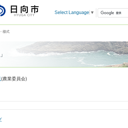
Select Language
▼
・様式
」
覧
(農業委員会)
プ