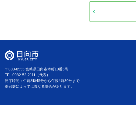
〒883-8555 宮崎県日向市本町10番5号
TEL:0982-52-2111（代表）
開庁時間：午前8時45分から午後4時30分まで
※部署によっては異なる場合があります。