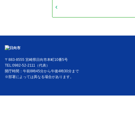
〒883-8555 宮崎県日向市本町10番5号
TEL:0982-52-2111（代表）
開庁時間：午前8時45分から午後4時30分まで
※部署によっては異なる場合があります。