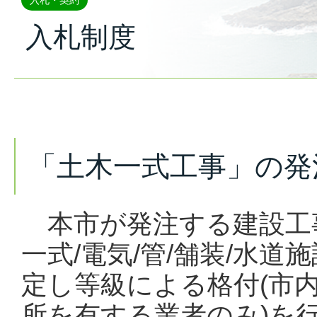
入札・契約
入札制度
「土木一式工事」の発
本市が発注する建設工事
一式/電気/管/舗装/水
定し等級による格付(市
所を有する業者のみ)を