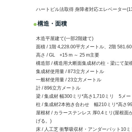
ハートビル法取得 身障者対応エレベーター(1
構造・面積
木造平屋建て(一部2階建て)
面積 / 1階 4,228.00平方メートル、2階 58
高さ / GL +15 m ～ 25 m主要
構造部 / 構造用大断面集成材の柱・梁にて架
集成材使用量 / 873立方メートル
一般材使用量 / 23立方メートル
計 / 896立方メートル
梁 / 集成材 幅300ミリ*高さ1,710ミリ 
柱 / 集成材2本抱き合わせ 幅210ミリ*高さ9
屋根材 / カラーステンレス 厚0.4ミリ(屋
げる。)
床 / 人工芝 衝撃吸収材・アンダーパット10