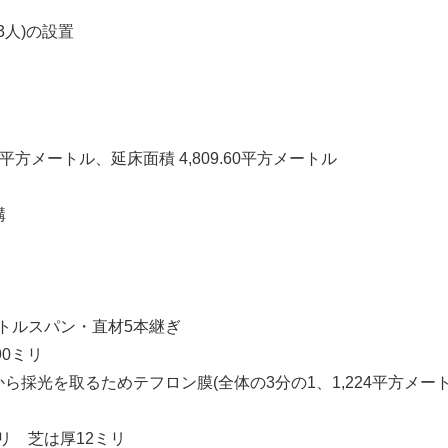
3人)の設置
1.60平方メートル、延床面積 4,809.60平方メートル
構
5メートルスパン・直材5本継ぎ
90ミリ
根面から採光を取るためテフロン膜(全体の3分の1、1,224平方
ミリ 芝は厚12ミリ