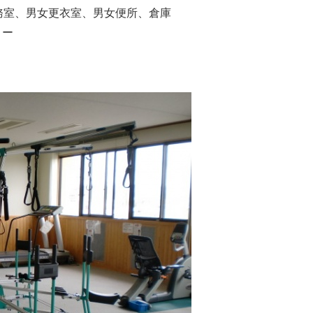
)、事務室、男女更衣室、男女便所、倉庫
リー