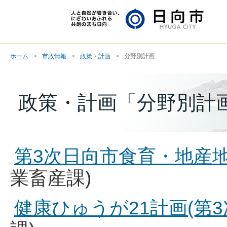
ホーム
市政情報
政策・計画
分野別計画
政策・計画「分野別計
第3次日向市食育・地産
業畜産課)
健康ひゅうが21計画(第