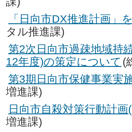
課)
「日向市DX推進計画」
タル推進課)
第2次日向市過疎地域持続
12年度)の策定について
(
第3期日向市保健事業実施
増進課)
日向市自殺対策行動計画(
増進課)