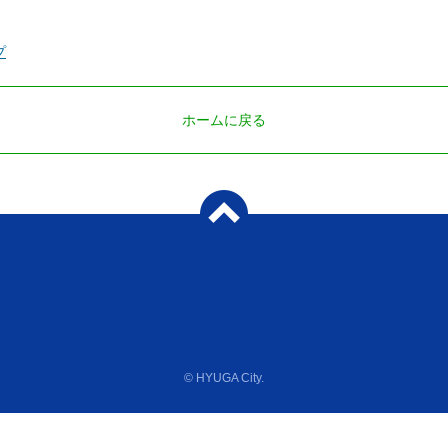
プ
ホームに戻る
© HYUGA City.