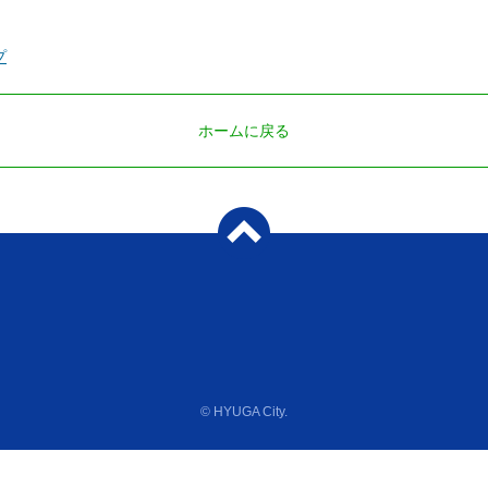
プ
ホームに戻る
© HYUGA City.