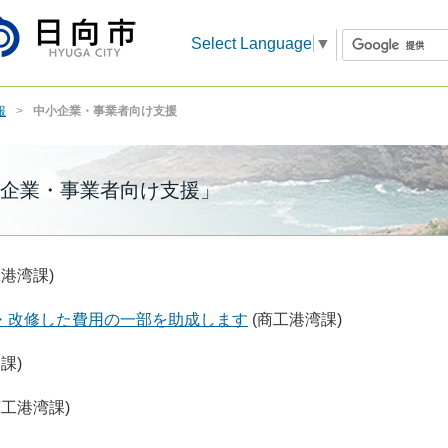
Select Language
▼
報
中小企業・事業者向け支援
企業・事業者向け支援」
工港湾課)
・改修した費用の一部を助成します
(商工港湾課)
課)
商工港湾課)