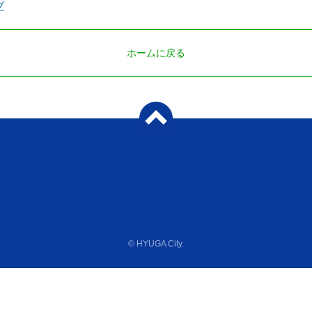
プ
ホームに戻る
© HYUGA City.