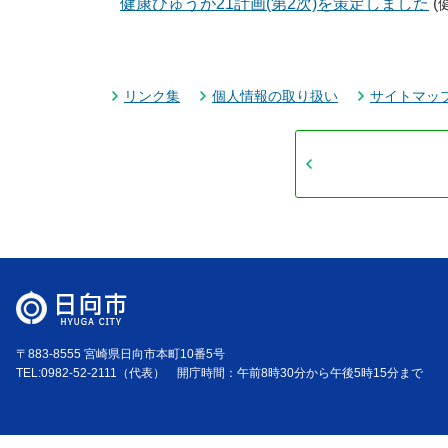
健康ひゅうが21計画(第2次)を策定しました
(
リンク集
個人情報の取り扱い
サイトマッ
〒883-8555 宮崎県日向市本町10番5号
TEL:0982-52-2111（代表） 開庁時間：午前8時30分から午後5時15分まで