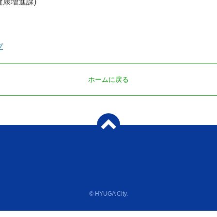
健康増進課)
プ
ホームに戻る
© HYUGA City.