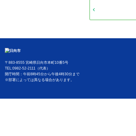
〒883-8555 宮崎県日向市本町10番5号
TEL:0982-52-2111（代表）
開庁時間：午前8時45分から午後4時30分まで
※部署によっては異なる場合があります。