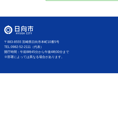
〒883-8555 宮崎県日向市本町10番5号
TEL:0982-52-2111（代表）
開庁時間：午前8時45分から午後4時30分まで
※部署によっては異なる場合があります。