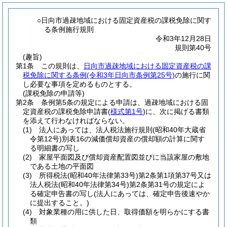
○日向市過疎地域における固定資産税の課税免除に関す
る条例施行規則
令和3年12月28日
規則第40号
(趣旨)
第1条
この規則は、
日向市過疎地域における固定資産税の課
税免除に関する条例
(令和3年日向市条例第25号)
の施行に関
し必要な事項を定めるものとする。
(課税免除の申請等)
第2条
条例第5条の規定による申請は、過疎地域における固
定資産税の課税免除申請書
(
様式第1号
)
に、次に掲げる書類
を添えて行わなければならない。
(1)
法人にあっては、法人税法施行規則
(昭和40年大蔵省
令第12号)
別表16の減価償却資産の償却額の計算に関す
る明細書の写し
(2)
家屋平面図及び償却資産配置図並びに当該家屋の敷地
である土地の平面図
(3)
所得税法
(昭和40年法律第33号)
第2条第1項第37号又は
法人税法
(昭和40年法律第34号)
第2条第31号の規定によ
る確定申告書の写し
(法人にあっては、確定申告後速やか
に提出すること。)
(4)
対象業種の用に供した日、取得価額を明らかにする書
類