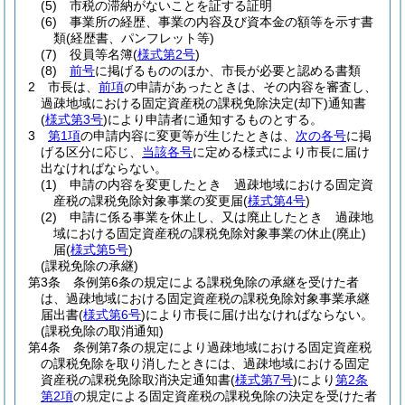
(5)
市税の滞納がないことを証する証明
(6)
事業所の経歴、事業の内容及び資本金の額等を示す書
類
(経歴書、パンフレット等)
(7)
役員等名簿
(
様式第2号
)
(8)
前号
に掲げるもののほか、市長が必要と認める書類
2
市長は、
前項
の申請があったときは、その内容を審査し、
過疎地域における固定資産税の課税免除決定
(却下)
通知書
(
様式第3号
)
により申請者に通知するものとする。
3
第1項
の申請内容に変更等が生じたときは、
次の各号
に掲
げる区分に応じ、
当該各号
に定める様式により市長に届け
出なければならない。
(1)
申請の内容を変更したとき 過疎地域における固定資
産税の課税免除対象事業の変更届
(
様式第4号
)
(2)
申請に係る事業を休止し、又は廃止したとき 過疎地
域における固定資産税の課税免除対象事業の休止
(廃止)
届
(
様式第5号
)
(課税免除の承継)
第3条
条例第6条の規定による課税免除の承継を受けた者
は、過疎地域における固定資産税の課税免除対象事業承継
届出書
(
様式第6号
)
により市長に届け出なければならない。
(課税免除の取消通知)
第4条
条例第7条の規定により過疎地域における固定資産税
の課税免除を取り消したときには、過疎地域における固定
資産税の課税免除取消決定通知書
(
様式第7号
)
により
第2条
第2項
の規定による固定資産税の課税免除の決定を受けた者