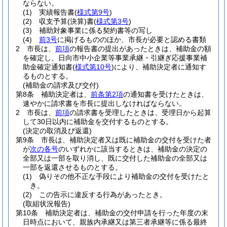
ならない。
(1)
実績報告書
(
様式第9号
)
(2)
収支予算
(決算)
書
(
様式第3号
)
(3)
補助対象事業に係る契約書等の写し
(4)
前3号
に掲げるもののほか、市長が必要と認める書類
2
市長は、
前項
の報告書の提出があったときは、補助金の額
を確定し、日向市中小企業等事業承継・引継ぎ応援事業補
助金確定通知書
(
様式第10号
)
により、補助決定者に通知す
るものとする。
(補助金の請求及び交付)
第8条
補助決定者は、
前条第2項
の通知書を受けたときは、
速やかに請求書を市長に提出しなければならない。
2
市長は、
前項
の請求書を受理したときは、受理日から起算
して30日以内に補助金を交付するものとする。
(決定の取消及び返還)
第9条
市長は、補助決定者又は既に補助金の交付を受けた者
が
次の各号
のいずれかに該当するときは、補助金の決定の
全部又は一部を取り消し、既に交付した補助金の全部又は
一部を返還させるものとする。
(1)
偽りその他不正な手段により補助金の交付を受けたと
き。
(2)
この告示に違反する行為があったとき。
(取組状況報告)
第10条
補助決定者は、補助金の交付申請を行った年度の末
日時点において、親族内承継又は第三者承継等に係る最終