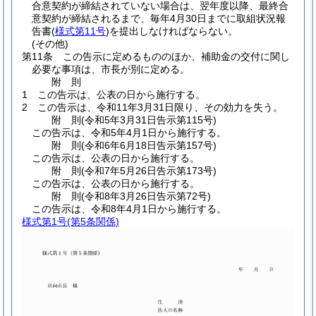
合意契約が締結されていない場合は、翌年度以降、最終合
意契約が締結されるまで、毎年4月30日までに取組状況報
告書
(
様式第11号
)
を提出しなければならない。
(その他)
第11条
この告示に定めるもののほか、補助金の交付に関し
必要な事項は、市長が別に定める。
附
則
1
この告示は、公表の日から施行する。
2
この告示は、令和11年3月31日限り、その効力を失う。
附
則
(令和5年3月31日
告示第115号)
この告示は、令和5年4月1日から施行する。
附
則
(令和6年6月18日
告示第157号)
この告示は、公表の日から施行する。
附
則
(令和7年5月26日
告示第173号)
この告示は、公表の日から施行する。
附
則
(令和8年3月26日
告示第72号)
この告示は、令和8年4月1日から施行する。
様式第1号
(第5条関係)