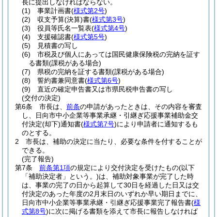
長に提出しなければならない。
(1)
事業計画書
(
様式第2号
)
(2)
収支予算
(決算)
書
(
様式第3号
)
(3)
役員等氏名一覧表
(
様式第4号
)
(4)
支援確認書
(
様式第5号
)
(5)
見積書の写し
(6)
市税及び個人にあっては国民健康保険税の完納を証す
る書類
(課税がある場合)
(7)
県税の完納を証する書類
(課税がある場合)
(8)
誓約書兼同意書
(
様式第6号
)
(9)
直近の確定申告書又は市県民税申告書の写し
(交付の決定)
第6条
市長は、
前条
の申請があったときは、その内容を審査
し、日向市中小企業等事業承継・引継ぎ応援事業補助金交
付決定
(却下)
通知書
(
様式第7号
)
により申請者に通知するも
のとする。
2
市長は、補助の決定に当たり、必要な条件を付することが
できる。
(完了報告)
第7条
前条第1項
の規定により交付決定を受けたもの
(以下
「補助決定者」という。)
は、補助対象事業が完了した時
は、事業の完了の日から起算して30日を経過した日又は交
付決定のあった年度の2月末日のいずれか早い期日までに、
日向市中小企業等事業承継・引継ぎ応援事業完了報告書
(
様
式第8号
)
に次に掲げる書類を添えて市長に報告しなければ