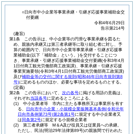
○日向市中小企業等事業承継・引継ぎ応援事業補助金交
付要綱
令和4年6月29日
告示第214号
(趣旨)
第1条
この告示は、中小企業等の円滑な事業承継を図るた
め、親族内承継又は第三者承継等に取り組む者に対し、予
算の範囲内で、日向市中小企業等事業承継・引継ぎ応援事
業補助金
(以下「補助金」という。)
を交付することにつ
き、事業承継・引継ぎ応援事業補助金交付要綱
(令和3年4月
1日付商工観光労働部商工政策課)
、事業承継・引継ぎ応援
事業実施要領
(令和3年4月1日付商工観光労働部商工政策課)
及び
補助金等の交付に関する規則
(昭和46年日向市規則第8
号)
に定めるもののほか、必要な事項を定めるものとする。
(定義)
第2条
この告示において、
次の各号
に掲げる用語の意義は、
それぞれ
当該各号
に定めるところによる。
(1)
中小企業者等 市内に主たる事務所又は事業所を有す
る、
日向市中小企業・小規模企業振興基本条例
(令和元年
日向市条例第73号)
第2条第1号
に規定する中小企業者又
は
同条第2号
に規定する小規模企業者
(2)
第三者承継等 M＆A及び役員又は従業員への承継。
ただし、民法
(明治29年法律第89号)
の親族間で行われた