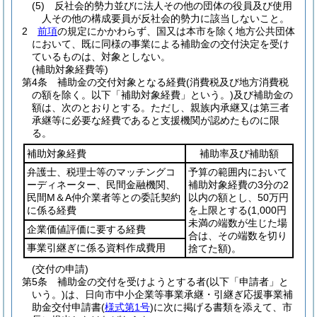
(5)
反社会的勢力並びに法人その他の団体の役員及び使用
人その他の構成要員が反社会的勢力に該当しないこと。
2
前項
の規定にかかわらず、国又は本市を除く地方公共団体
において、既に同様の事業による補助金の交付決定を受け
ているものは、対象としない。
(補助対象経費等)
第4条
補助金の交付対象となる経費
(消費税及び地方消費税
の額を除く。以下「補助対象経費」という。)
及び補助金の
額は、次のとおりとする。
ただし、親族内承継又は第三者
承継等に必要な経費であると支援機関が認めたものに限
る。
補助対象経費
補助率及び補助額
弁護士、税理士等のマッチングコ
予算の範囲内において
ーディネーター、民間金融機関、
補助対象経費の3分の2
民間M＆A仲介業者等との委託契約
以内の額とし、50万円
に係る経費
を上限とする
(1,000円
未満の端数が生じた場
企業価値評価に要する経費
合は、その端数を切り
事業引継ぎに係る資料作成費用
捨てた額)
。
(交付の申請)
第5条
補助金の交付を受けようとする者
(以下「申請者」と
いう。)
は、日向市中小企業等事業承継・引継ぎ応援事業補
助金交付申請書
(
様式第1号
)
に次に掲げる書類を添えて、市