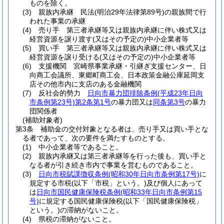
ものを除く。
(3)
親族内承継 民法
(明治29年法律第89号)
の親族間で行
われた事業の承継
(4)
売り手 第三者承継等又は親族内承継に伴い株式又は
経営資源を譲り渡す
(又はその予定の)
中小企業者等
(5)
買い手 第三者承継等又は親族内承継に伴い株式又は
経営資源を譲り受ける
(又はその予定の)
中小企業者等
(6)
支援機関 宮崎県事業承継・引継ぎ支援センター、日
向商工会議所、東郷町商工会、日本政策金融公庫延岡支
店その他市内に支店のある金融機関
(7)
反社会的勢力
日向市暴力団排除条例
(平成23年日向
市条例第23号)
第2条第1号
の暴力団又は
同条第3号
の暴力
団関係者
(補助対象者)
第3条
補助金の交付対象となる者は、売り手又は買い手とな
る者であって、次の要件を満たすものとする。
(1)
中小企業者等であること。
(2)
親族内承継又は第三者承継等を行った後も、買い手と
なる者が引き続き市内で事業を営むものであること。
(3)
日向市税賦課徴収条例
(昭和30年日向市条例第17号)
に
規定する市税
(以下「市税」という。)
及び個人にあって
は
日向市国民健康保険税条例
(昭和33年日向市条例第15
号)
に規定する国民健康保険税
(以下「国民健康保険税」
という。)
の滞納がないこと。
(4)
県税の滞納がないこと。