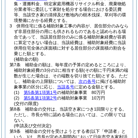
集・運搬料金、特定家庭用機器リサイクル料金、廃棄物処
分業者等に委託して家財を処分する場合における委託費
等、当該空き家の清掃及び敷地内の樹木伐採、草刈等の環
境整備にかかる経費とする。
3
併用住宅に係る補助対象工事の内容が、居住部分のみなら
ず非居住部分の用にも供されるものであると認められる場
合であって、当該居住部分のみに係る補助対象経費が容易
に算定できない場合は、当該経費は、補助対象経費に当該
併用住宅全体の床面積に対する居住部分の床面積の割合を
乗じた額とする。
(補助金の額)
第7条
補助金の額は、毎年度の予算の定めるところにより、
補助対象経費の3分の2に相当する額
(その額に千円未満の端
数が生じた場合は、その端数を切り捨てた額)
とする。
ただ
し、補助金の上限額については、
次の各号
に掲げる補助対
象事業の区分に応じ、
当該各号
に定める金額とする。
(1)
第5条第1項第1号
の補助対象事業 80万円
(2)
第5条第1項第2号
の補助対象事業 10万円
(交付の限度)
第8条
補助金の交付は、当該空き家につき1回限りとする。
ただし、市長が特に認める場合においては、この限りでは
ない。
(申請及び交付決定)
第9条
補助金の交付を受けようとする者
(以下「申請者」と
いう。)
は、市長が定める期間内において日向市空き家利活