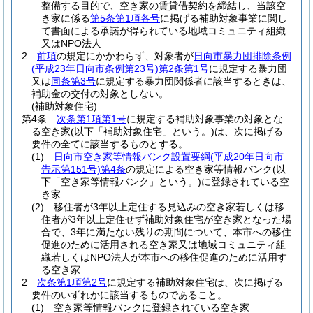
整備する目的で、空き家の賃貸借契約を締結し、当該空
き家に係る
第5条第1項各号
に掲げる補助対象事業に関し
て書面による承諾が得られている地域コミュニティ組織
又はNPO法人
2
前項
の規定にかかわらず、対象者が
日向市暴力団排除条例
(平成23年日向市条例第23号)
第2条第1号
に規定する暴力団
又は
同条第3号
に規定する暴力団関係者に該当するときは、
補助金の交付の対象としない。
(補助対象住宅)
第4条
次条第1項第1号
に規定する補助対象事業の対象とな
る空き家
(以下「補助対象住宅」という。)
は、次に掲げる
要件の全てに該当するものとする。
(1)
日向市空き家等情報バンク設置要綱
(平成20年日向市
告示第151号)
第4条
の規定による空き家等情報バンク
(以
下「空き家等情報バンク」という。)
に登録されている空
き家
(2)
移住者が3年以上定住する見込みの空き家若しくは移
住者が3年以上定住せず補助対象住宅が空き家となった場
合で、3年に満たない残りの期間について、本市への移住
促進のために活用される空き家又は地域コミュニティ組
織若しくはNPO法人が本市への移住促進のために活用す
る空き家
2
次条第1項第2号
に規定する補助対象住宅は、次に掲げる
要件のいずれかに該当するものであること。
(1)
空き家等情報バンクに登録されている空き家