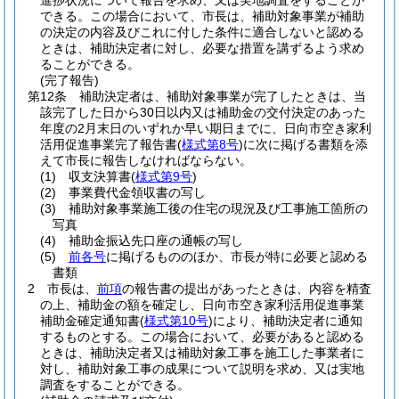
進捗状況について報告を求め、又は実地調査をすることが
できる。
この場合において、市長は、補助対象事業が補助
の決定の内容及びこれに付した条件に適合しないと認める
ときは、補助決定者に対し、必要な措置を講ずるよう求め
ることができる。
(完了報告)
第12条
補助決定者は、補助対象事業が完了したときは、当
該完了した日から30日以内又は補助金の交付決定のあった
年度の2月末日のいずれか早い期日までに、日向市空き家利
活用促進事業完了報告書
(
様式第8号
)
に次に掲げる書類を添
えて市長に報告しなければならない。
(1)
収支決算書
(
様式第9号
)
(2)
事業費代金領収書の写し
(3)
補助対象事業施工後の住宅の現況及び工事施工箇所の
写真
(4)
補助金振込先口座の通帳の写し
(5)
前各号
に掲げるもののほか、市長が特に必要と認める
書類
2
市長は、
前項
の報告書の提出があったときは、内容を精査
の上、補助金の額を確定し、日向市空き家利活用促進事業
補助金確定通知書
(
様式第10号
)
により、補助決定者に通知
するものとする。
この場合において、必要があると認める
ときは、補助決定者又は補助対象工事を施工した事業者に
対し、補助対象工事の成果について説明を求め、又は実地
調査をすることができる。