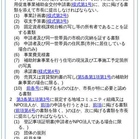
用促進事業補助金交付申請書
(
様式第1号
)
に、次に掲げる書
類を添えて市長に提出しなければならない。
(1)
事業計画書
(
様式第2号
)
(2)
収支予算書
(
様式第3号
)
(3)
固定資産税課税台帳の写し等の所有者であることを証
する書類
(4)
申請者及び同一世帯員の市税の完納を証する書類
(5)
申請者及び同一世帯員の住民票
(市外に居住している
場合のみ)
(6)
事業費見積書
(7)
補助対象事業を行う住宅の現況及び工事施工予定箇所
の写真
(8)
承諾書
(
様式第4号
)
(9)
売買又は賃貸契約書の写し
(
第5条第1項第1号
の補助対
象事業の場合に限る。)
(10)
前各号
に掲げるもののほか、市長が特に必要と認め
る書類
2
第3条第1項第3号
に規定する地域コミュニティ組織又は
NPO法人が、
前項
の申請を行うときは、
前項
に掲げる書類
(
前項第4号
の書類を除く。)
のほか、次に掲げる書類を市長
に提出しなければならない。
(1)
登記事項証明書
(申請者がNPO法人である場合に限
る。)
(2)
団体の規則
(3)
役員名簿