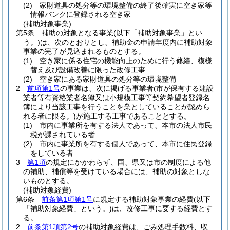
(2)
家財道具の処分等の環境整備の終了後確実に空き家等
情報バンクに登録される空き家
(補助対象事業)
第5条
補助の対象となる事業
(以下「補助対象事業」とい
う。)
は、次のとおりとし、補助金の申請年度内に補助対象
事業の完了が見込まれるものとする。
(1)
空き家に係る住宅の機能向上のために行う修繕、模様
替え及び設備改善に限った改修工事
(2)
空き家にある家財道具の処分等の環境整備
2
前項第1号
の事業は、次に掲げる事業者
(市が保有する建設
業者等有資格業者名簿又は小規模工事等契約希望者登録名
簿により当該工事を行うことを業としていることが認めら
れる者に限る。)
が施工する工事であることとする。
(1)
市内に事業所を有する法人であって、本市の法人市民
税が課されている者
(2)
市内に事業所を有する個人であって、本市に住民登録
をしている者
3
第1項
の規定にかかわらず、国、県又は市の制度による他
の補助、補償等を受けている場合には、補助の対象としな
いものとする。
(補助対象経費)
第6条
前条第1項第1号
に規定する補助対象事業の経費
(以下
「補助対象経費」という。)
は、改修工事に要する経費とす
る。
2
前条第1項第2号
の補助対象経費は、ごみ処理手数料、収