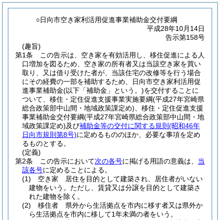
○日向市空き家利活用促進事業補助金交付要綱
平成28年10月14日
告示第158号
(趣旨)
第1条
この告示は、空き家を有効活用し、移住促進による人
口増加を図るため、空き家の所有者又は当該空き家を買い
取り、又は借り受けた者が、当該住宅の改修等を行う場合
にその経費の一部を補助するため、日向市空き家利活用促
進事業補助金
(以下「補助金」という。)
を交付することに
ついて、移住・定住促進支援事業実施要綱
(平成27年宮崎県
総合政策部中山間・地域政策課定め)
、移住・定住促進支援
事業補助金交付要綱
(平成27年宮崎県総合政策部中山間・地
域政策課定め)
及び
補助金等の交付に関する規則
(昭和46年
日向市規則第8号)
に定めるもののほか、必要な事項を定め
るものとする。
(定義)
第2条
この告示において
次の各号
に掲げる用語の意義は、
当
該各号
に定めることによる。
(1)
空き家 居住を目的として建築され、居住者がいない
建物をいう。
ただし、賃貸又は分譲を目的として建築さ
れた建物を除く。
(2)
移住者 県外から生活拠点を市内に移す者又は県外か
ら生活拠点を市内に移して1年未満の者をいう。