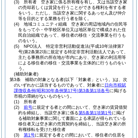
(3)
所有者 空き家に係る所有権を有し、又は当該空き家
の売却若しくは賃貸を行うことができる権利を有する者
をいう。
ただし、当該空き家に関するあっせん及び仲介
等を目的とする業務を行う者を除く。
(4)
地域コミュニティ組織 空き家の周辺地域内の住民等
をもって小・中学校区単位又は地区単位で構成された住
民自治組織であって、移住者の移住・交流事業を行うも
のをいう。
(5)
NPO法人 特定非営利活動促進法
(平成10年法律第7
号)
第2条第2項に規定する特定非営利活動法人であって、
主たる事務所の所在地が市内にあり、空き家の利活用等
による移住者の移住・交流事業を主体的に行うものをい
う。
(補助対象者)
第3条
補助の対象となる者
(以下「対象者」という。)
は、次
のいずれかに該当するものであって、対象者に
日向市税賦
課徴収条例
(昭和30年条例第17号)
第3条第1項各号
に掲げる
市税の滞納がないものをいう。
(1)
所有者
(2)
前号
に規定する者との間において、空き家の賃貸借契
約を締結し、当該空き家に係る
第5条第1項第1号
に掲げ
る補助対象事業に関して書面による承諾が得られている
移住者又は空き家の売買契約を締結し、当該空き家の所
有権移転を受けた移住者
(3)
第1号
に規定する者との間において、移住者の住居を