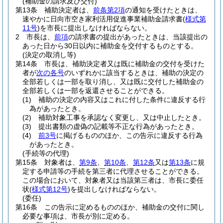
(補助金の請求及び交付)
第13条
補助決定者は、
前条第2項
の通知を受けたときは、
速やかに日向市空き家利活用促進事業補助金請求書
(
様式第
11号
)
を市長に提出しなければならない。
2
市長は、
前項
の請求書の提出があったときは、当該提出の
あった日から30日以内に補助金を交付するものとする。
(決定の取消し等)
第14条
市長は、補助決定者又は既に補助金の交付を受けた
者が
次の各号
のいずれかに該当するときは、補助の決定の
全部若しくは一部を取り消し、又は既に交付した補助金の
全部若しくは一部を返還させることができる。
(1)
補助の決定の内容又はこれに付した条件に違反する行
為があったとき。
(2)
補助対象工事を承認なく変更し、又は中止したとき。
(3)
提出書類の虚偽の記載等不正な行為があったとき。
(4)
前3号
に掲げるもののほか、この告示に違反する行為
があったとき。
(手続等の代理)
第15条
対象者は、
第9条
、
第10条
、
第12条
又は
第13条
に規
定する申請等の手続を第三者に代理させることができる。
この場合において、対象者又は当該第三者は、市長に委任
状
(
様式第12号
)
を提出しなければならない。
(委任)
第16条
この告示に定めるもののほか、補助金の交付に関し
必要な事項は、市長が別に定める。