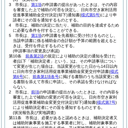
3
市長は、
第1項
の申請書の提出があったときは、その内容
を審査した上で補助の可否を決定し、日向市空き家利活用
促進事業補助金交付決定
(却下)
通知書
(
様式第5号
)
により申
請者にその旨を通知するものとする。
4
市長は、補助の決定に当たり、補助の目的を達成するため
に必要な条件を付することができる。
5
市長は、
第1項
の申請書を先着順に受け付けるものとし、
当該申請書に係る補助金の合計額が予算の範囲を超えると
きは、受付を停止するものとする。
(申請事項の変更及び承認)
第10条
前条第2項
の規定により補助の決定の通知を受けた
者
(以下「補助決定者」という。)
は、その申請事項につい
て変更が生じた場合は、当該変更が生じた日から14日以内
に日向市空き家利活用促進事業補助金変更交付申請書
(
様式
第6号
)
に、
前条第1項各号
に掲げる書類のうち当該変更に係
る書類を添えて市長に申請し、その承認を受けなければな
らない。
2
市長は、
前項
の申請書の提出があったときは、その内容を
審査した上で補助の変更の可否を決定し、日向市空き家利
活用促進事業補助金変更交付決定
(却下)
通知書
(
様式第7号
)
により補助決定者にその旨を通知するものとする。
(状況報告及び実地調査)
第11条
市長は、必要があると認めるときは、補助決定者又
は補助対象事業を施工する事業者に対し、補助対象事業の