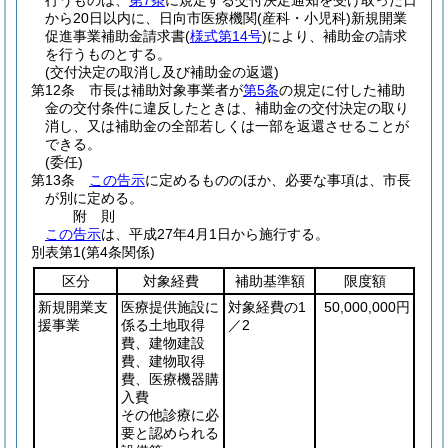
行うものは、
第7条
に規定する交付決定通知を受け取った日
から20日以内に、日向市医療機関
(産科・小児科)
新規開業
促進事業補助金請求書
(
様式第14号
)
により、補助金の請求
を行うものとする。
(交付決定の取消し及び補助金の返還)
第12条
市長は補助対象事業者が
第5条
の規定に付した補助
金の交付条件に違反したときは、補助金の交付決定の取り
消し、又は補助金の全部若しくは一部を返還させることが
できる。
(委任)
第13条
この告示
に定めるもののほか、必要な事項は、市長
が別に定める。
附
則
この告示
は、平成27年4月1日から施行する。
別表第1
(第4条関係)
区分
対象経費
補助基準額
限度額
新規開業支
医療提供施設に
対象経費の1
50,000,000円
援事業
係る土地取得
／2
費、建物建設
費、建物取得
費、医療機器購
入費
その他診療に必
要と認められる