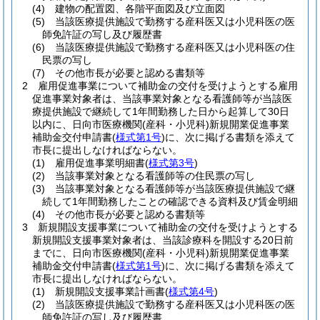
(4)
建物の配置図、各階平面図及び立面図
(5)
当該医療提供施設で勤務する産科医又は小児科医の医
師免許証の写し及び履歴書
(6)
当該医療提供施設で勤務する産科医又は小児科医の住
民票の写し
(7)
その他市長が必要と認める書類等
2
雇用促進事業について補助金の交付を受けようとする雇用
促進事業対象者は、当該事業対象となる看護師等が当該医
療提供施設で継続して1年間勤務した日から起算して30日
以内に、日向市医療機関
(産科・小児科)
新規開業促進事業
補助金交付申請書
(
様式第1号
)
に、次に掲げる書類を添えて
市長に提出しなければならない。
(1)
雇用促進事業明細書
(
様式第3号
)
(2)
当該事業対象となる看護師等の住民票の写し
(3)
当該事業対象となる看護師等が当該医療提供施設で継
続して1年間勤務したことの確認できる資料及び賃金明細
(4)
その他市長が必要と認める書類等
3
新規開設支援事業について補助金の交付を受けようとする
新規開設支援事業対象者は、当該診療科を開設する20日前
までに、日向市医療機関
(産科・小児科)
新規開業促進事業
補助金交付申請書
(
様式第1号
)
に、次に掲げる書類を添えて
市長に提出しなければならない。
(1)
新規開設支援事業計画書
(
様式第4号
)
(2)
当該医療提供施設で勤務する産科医又は小児科医の医
師免許証の写し及び履歴書