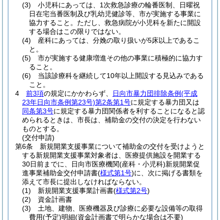
(3)
小児科にあっては、1次救急診療の輪番医制、日曜祝
日在宅当番医制及び乳幼児健診等、市が実施する事業に
協力すること。
ただし、救急病院が小児科を新たに開設
する場合はこの限りではない。
(4)
産科にあっては、分娩の取り扱いが5床以上であるこ
と。
(5)
市が実施する健康増進その他の事業に積極的に協力す
ること。
(6)
当該診療科を継続して10年以上開設する見込みである
こと。
4
前3項
の規定にかかわらず、
日向市暴力団排除条例
(平成
23年日向市条例第23号)
第2条第1号
に規定する暴力団又は
同条第3号
に規定する暴力団関係者を利することになると認
められるときは、市長は、補助金の交付の決定を行わない
ものとする。
(交付申請)
第6条
新規開業支援事業について補助金の交付を受けようと
する新規開業支援事業対象者は、医療提供施設を開業する
30日前までに、日向市医療機関
(産科・小児科)
新規開業促
進事業補助金交付申請書
(
様式第1号
)
に、次に掲げる書類を
添えて市長に提出しなければならない。
(1)
新規開業支援事業計画書
(
様式第2号
)
(2)
資金計画書
(3)
土地、建物、医療機器及び診療に必要な設備等の取得
費用
(予定)
明細
(資金計画書で明らかな場合は不要)