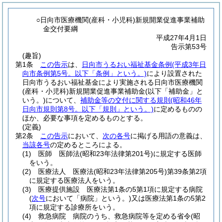
○日向市医療機関(産科・小児科)新規開業促進事業補助
金交付要綱
平成27年4月1日
告示第53号
(趣旨)
第1条
この告示
は、
日向市うるおい福祉基金条例
(平成3年日
向市条例第5号。以下「条例」という。)
により設置された
日向市うるおい福祉基金により実施される日向市医療機関
(産科・小児科)
新規開業促進事業補助金
(以下「補助金」と
いう。)
について、
補助金等の交付に関する規則
(昭和46年
日向市規則第8号。以下「規則」という。)
に定めるものの
ほか、必要な事項を定めるものとする。
(定義)
第2条
この告示
において、
次の各号
に掲げる用語の意義は、
当該各号
の定めるところによる。
(1)
医師 医師法
(昭和23年法律第201号)
に規定する医師
をいう。
(2)
医療法人 医療法
(昭和23年法律第205号)
第39条第2項
に規定する医療法人をいう。
(3)
医療提供施設 医療法第1条の5第1項に規定する病院
(
次号
において「病院」という。)
又は医療法第1条の5第2
項に規定する診療所をいう。
(4)
救急病院 病院のうち、救急病院等を定める省令
(昭