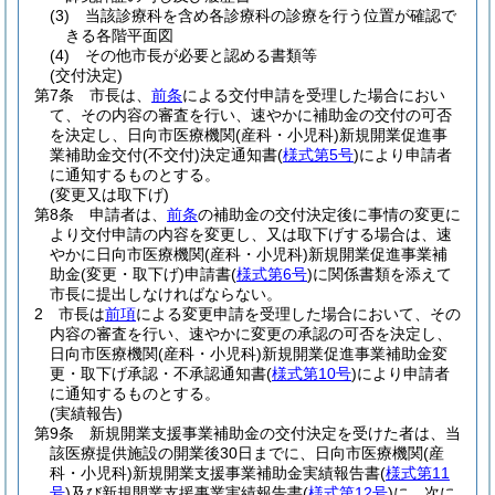
(3)
当該診療科を含め各診療科の診療を行う位置が確認で
きる各階平面図
(4)
その他市長が必要と認める書類等
(交付決定)
第7条
市長は、
前条
による交付申請を受理した場合におい
て、その内容の審査を行い、速やかに補助金の交付の可否
を決定し、日向市医療機関
(産科・小児科)
新規開業促進事
業補助金交付
(不交付)
決定通知書
(
様式第5号
)
により申請者
に通知するものとする。
(変更又は取下げ)
第8条
申請者は、
前条
の補助金の交付決定後に事情の変更に
より交付申請の内容を変更し、又は取下げする場合は、速
やかに日向市医療機関
(産科・小児科)
新規開業促進事業補
助金
(変更・取下げ)
申請書
(
様式第6号
)
に関係書類を添えて
市長に提出しなければならない。
2
市長は
前項
による変更申請を受理した場合において、その
内容の審査を行い、速やかに変更の承認の可否を決定し、
日向市医療機関
(産科・小児科)
新規開業促進事業補助金変
更・取下げ承認・不承認通知書
(
様式第10号
)
により申請者
に通知するものとする。
(実績報告)
第9条
新規開業支援事業補助金の交付決定を受けた者は、当
該医療提供施設の開業後30日までに、日向市医療機関
(産
科・小児科)
新規開業支援事業補助金実績報告書
(
様式第11
号
)
及び新規開業支援事業実績報告書
(
様式第12号
)
に、次に