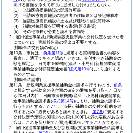
掲げる書類を添えて市長に提出しなければならない。
(1)
当該医療提供施設の開設許可書
(2)
当該医療提供施設の開設者の住民票又は登記簿謄本
(3)
当該医療提供施設の土地及び建物の登記簿謄本
(4)
補助対象経費を証明する書類
(領収書等)
(5)
その他市長が必要と認める書類等
2
雇用促進事業及び新規開設支援事業の交付決定を受けた者
については、実績報告書の提出は不要とする。
(補助金の交付額の確定)
第10条
市長は、
前条第1項
に規定する実績報告書の内容を
審査し、適正であると認めたときは、交付すべき補助金の
額を確定し、日向市医療機関
(産科・小児科)
新規開業促進
事業補助金交付額確定通知書
(
様式第13号
)
により通知する
ものとする。
(補助金の請求)
第11条
新規開業支援事業補助金の請求を行うものは、
前条
に規定する補助金の交付額の確定の通知を受け取った日か
ら20日以内に、日向市医療機関
(産科・小児科)
新規開業促
進事業補助金請求書
(
様式第14号
)
により、補助金の請求を
行うものとする。
ただし、市長が補助金の交付の目的を達
成するために必要があると認めるときは、
第7条
に規定する
交付決定予定額の8割以内の額
(1,000円未満の端数がある場
合は、これを切り捨てた額)
を概算払いすることができる。
2
雇用促進事業補助金及び新規開設支援事業補助金の請求を