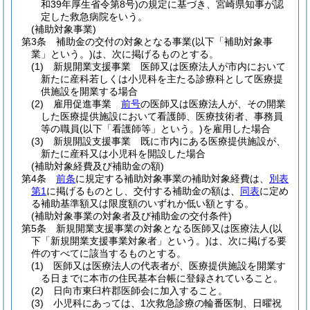
和39年厚生省令第8号)
の規定に基づき、宮崎県知事が認
定した救急病院をいう。
(補助対象事業)
第3条
補助金の交付の対象となる事業
(以下「補助対象事
業」という。)
は、次に掲げるものとする。
(1)
新規開業支援事業 医師又は医療法人が市内において
新たに産科若しくは小児科を主たる診療科として医療提
供施設を開業する場合
(2)
雇用促進事業
前号
の医師又は医療法人が、その開業
した医療提供施設において看護師、医療技術者、事務員
等の職員
(以下「看護師等」という。)
を雇用した場合
(3)
新規開設支援事業 既に市内にある医療提供施設が、
新たに産科又は小児科を開設した場合
(補助対象経費及び補助金の額)
第4条
前条
に規定する補助対象事業の補助対象経費は、
別表
第1
に掲げるものとし、交付する補助金の額は、
同表
に定め
る補助基準額又は限度額のいずれか低い額とする。
(補助対象事業の対象者及び補助金の交付条件)
第5条
新規開業支援事業の対象となる医師又は医療法人
(以
下「新規開業支援事業対象者」という。)
は、次に掲げる要
件のすべてに該当するものとする。
(1)
医師又は医療法人の代表者が、医療提供施設を開業す
る日までに本市の住民基本台帳に登録されていること。
(2)
日向市東臼杵郡医師会に加入すること。
(3)
小児科にあっては、1次救急診療の輪番医制、日曜祝