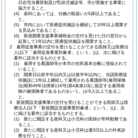
日在宅当番医制及び乳幼児健診等、市が実施する事業に
協力すること。
(4)
産科にあっては、分娩の取扱いが5床以上であるこ
と。
(5)
市内において医療提供施設を継続して10年以上開業す
る見込みであること。
(6)
新規開業支援事業補助金の交付を受けた日の翌日から
起算して1年以内に医療提供施設を開業すること。
2
雇用促進事業の交付を受けることができる医師又は医療法
人
(以下「雇用促進事業対象者」という。)
は、次に掲げる
要件に該当するものとする。
(1)
雇用する看護師等が本市の住民基本台帳に登録されて
いること。
(2)
開業日以前半年以内又は以後半年以内に、当該医療提
供施設に1年以上継続して雇用される看護師等
(雇用保険
法
(昭和49年法律第116号)
第4条第1項に規定する雇用保
険の被保険者であるものをいう。)
が5人以上であるこ
と。
3
新規開設支援事業の交付を受けることができる医師又は医
療法人
(以下「新規開設支援事業対象者」という。)
は、次
に掲げる要件に該当するものとする。
(1)
新たに開設する産科又は小児科の医師が常時勤務であ
ること。
(2)
新たに開設する産科又は小児科は週3日以上の外来診
療を行うこと。