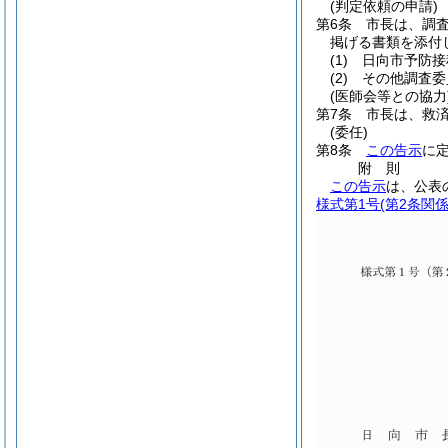
(判定依頼の申請)
第6条
市長は、調
掲げる書類を添付
(1)
日向市予防接
(2)
その他調査委
(医師会等との協力
第7条
市長は、救
(委任)
第8条
この告示
に
附
則
この告示
は、公表
様式第1号
(第2条関係