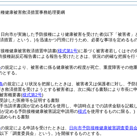
接種健康被害救済措置事務処理要綱
、日向市が実施した予防接種により健康被害を受けた者
(以下「被害者」
救済措置」という。)
を迅速かつ円滑に行うため、必要な事項を定めるも
防接種健康被害救済措置申請書
(
様式第1号
)
に基づく被害者若しくはその
防接種副反応報告書による報告を受けたときは、状況の的確な把握を行
条
の規定により、被害者に係る健康被害の程度が死亡、重度障害その他
のとする。
条
の規定により状況を把握したときは、被害者又は保護者に対し、予防
づき救済措置を受けようとする被害者は、次に掲げる書類により市長に
被害概要書
(
様式第2号
)
受診した医療等を証明する書類
手当請求書
(国が定める様式を使用し、申請時点までの請求金額を記載し
国が定める予防接種健康被害認定申請用の
様式
を使用するものに限る。)
認められる書類
条
の規定による申請を受けたときは、
日向市予防接種健康被害調査委員
(以下「調査委員会」という。)
を開催するものとする。