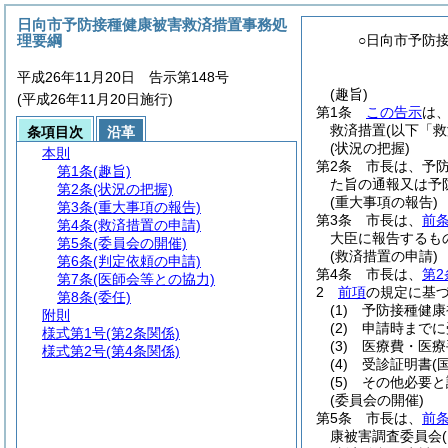
日向市予防接種健康被害救済措置事務処
理要綱
○日向市予防
平成26年11月20日 告示第148号
(趣旨)
(平成26年11月20日施行)
第1条
この告示
は
救済措置
(以下「
条項目次
沿革
(状況の把握)
本則
第2条
市長は、予
第1条
(趣旨)
た旨の通報又は予
第2条
(状況の把握)
(重大事項の報告)
第3条
(重大事項の報告)
第3条
市長は、
前
第4条
(救済措置の申請)
大臣に報告するも
第5条
(委員会の開催)
(救済措置の申請)
第6条
(判定依頼の申請)
第4条
市長は、
第2
第7条
(医師会等との協力)
2
前項
の規定に基
第8条
(委任)
(1)
予防接種健康
附則
(2)
申請時までに
様式第1号
(第2条関係)
(3)
医療費・医療
様式第2号
(第4条関係)
(4)
受診証明書
(
(5)
その他必要と
(委員会の開催)
第5条
市長は、
前
康被害調査委員会