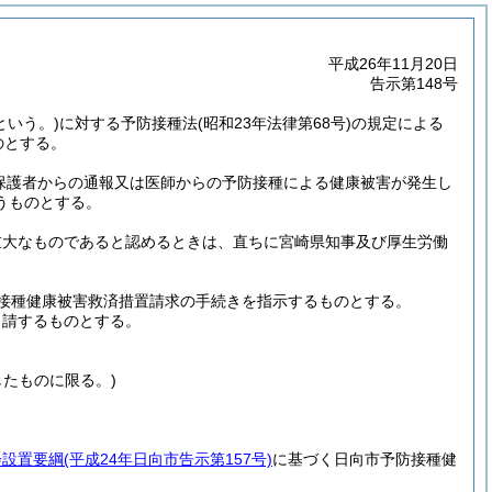
平成26年11月20日
告示第148号
という。)
に対する予防接種法
(昭和23年法律第68号)
の規定による
のとする。
保護者からの通報又は医師からの予防接種による健康被害が発生し
うものとする。
重大なものであると認めるときは、直ちに宮崎県知事及び厚生労働
接種健康被害救済措置請求の手続きを指示するものとする。
申請するものとする。
たものに限る。)
会設置要綱
(平成24年日向市告示第157号)
に基づく日向市予防接種健