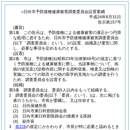
○日向市予防接種健康被害調査委員会設置要綱
平成24年8月31日
告示第157号
(趣旨)
第1条
この告示は、予防接種による健康被害の適正かつ円滑
な処理に資するため、日向市予防接種健康被害調査委員会
(以下「調査委員会」という。)
の設置、組織及び運営に関
し、必要な事項を定めるものとする。
(設置)
第2条
市は、予防接種法
(昭和23年法律第68号)
の規定に基づ
く予防接種による健康被害に際し、当該事例について、疾
病の状況及び診察内容に関する資料収集、検査又は剖検の
実施についての助言その他の医学的見地からの調査を行う
ため、調査委員会を設置する。
(組織)
第3条
調査委員会は、委員5人以内をもって組織する。
2
調査委員会の委員
(以下「委員」という。)
は、次に掲げる
者のうちから、市長が委嘱し、又は任命する。
(1)
日向保健所長
(2)
日向市東臼杵郡医師会長
(3)
日向市東臼杵郡医師会の推薦する医師
(4)
副市長
3
前2項
の規定にかかわらず、市長が特に必要と認めるとき