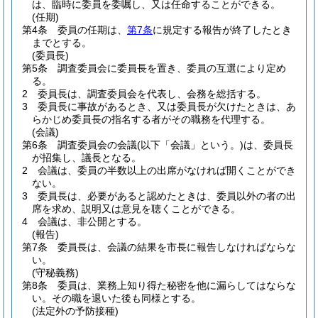
は、臨時に委員を委嘱し、又は任命することができる。
(任期)
第4条
委員の任期は、
第7条
に規定する報告が終了したとき
までとする。
(委員長)
第5条
調査委員会に委員長を置き、委員の互選により定め
る。
2
委員長は、調査委員会を代表し、会務を総括する。
3
委員長に事故があるとき、又は委員長が欠けたときは、あ
らかじめ委員長の指名する者がその職務を代理する。
(会議)
第6条
調査委員会の会議
(以下「会議」という。)
は、委員長
が招集し、議長となる。
2
会議は、委員の半数以上の出席がなければ開くことができ
ない。
3
委員長は、必要があると認めたときは、委員以外の者の出
席を求め、説明又は意見を聴くことができる。
4
会議は、非公開とする。
(報告)
第7条
委員長は、会議の結果を市長に報告しなければならな
い。
(守秘義務)
第8条
委員は、業務上知り得た秘密を他に漏らしてはならな
い。
その職を退いた後も同様とする。
(法定外の予防接種)