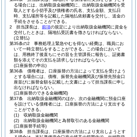
る場合には、出納取扱金融機関に、出納取扱金融機関を受
取人とする小切手及び債権者の氏名、支払金額、支払日
時、支払場所等を記載した隔地払依頼書を交付し、送金の
手続をさせることができる。
2
担当課長は、
前項
の規定により出納取扱金融機関に資金を
交付したときは、隔地払受託書を徴さなければならない。
(立替払)
第35条の2
事務処理上緊急やむを得ない経費は、職員にお
いて一時立替払をすることができる。
この場合において
は、用務終了後直ちにその旨を主管課長に報告し、証拠書
類を添えてその支払を請求しなければならない。
(口座振替の申出)
第36条
債権者は、口座振替の方法によって支払を受けよう
とする場合には、債権、振替先金融機関及び振替先預金口
座並びに振替金額を記載した文書によって担当課長に申し
出なければならない。
(口座振替のできる金融機関)
第37条
出納取扱金融機関のほか、次の金融機関に預金口座
を設けている債権者には、口座振替の方法により支出する
ことができる。
(1)
収納取扱金融機関
(2)
出納取扱金融機関と為替取引のある金融機関
(口座振替手続等)
第38条
担当課長は、口座振替の方法により支出しようとす