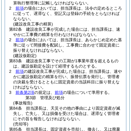
算執行整理簿に記帳しなければならない。
2
前項
の場合においては、担当課長は、法令の定めるところ
に従って、遅滞なく、登記又は登録の手続をとらなければ
ならない。
(建設改良工事の精算)
第82条
建設改良工事が完成した場合には、担当課長は、速
やかに工事費の精算を行わなければならない。
2
前項
の場合においては、担当課長は、あらかじめ定めた基
準に従って間接費を配賦し、工事費に合わせて固定資産に
振り替えなければならない。
(建設仮勘定)
第83条
建設改良工事でその工期が1事業年度を超えるもの
は、建設仮勘定を設けて経理するものとする。
2
前項
の建設改良工事が完成した場合は、担当課長は、速や
かに建設仮勘定の精算を行い、振替伝票を発行し、管理者
の決裁を受けるとともに固定資産の当該科目に振り替えな
ければならない。
3
前条第2項
の規定は、
前項
の場合について準用する。
第3節
管理及び処分
(事故報告)
第84条
担当課長は、天災その他の事由により固定資産が滅
失し、亡失し、又は損傷を受けた場合は、遅滞なく管理者
にその旨を報告しなければならない。
(売却等)
第85条
担当課長は、固定資産を売却し、撤去し、又は廃棄