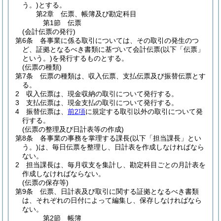
う。)
とする。
第2章
伝票、帳簿及び勘定科目
第1節
伝票
(会計伝票の発行)
第6条
各事業に係る取引については、その取引の発生のつ
ど、証拠となるべき書類に基づいて会計伝票
(以下「伝票」
という。)
を発行するものとする。
(伝票の種類)
第7条
伝票の種類は、収入伝票、支払伝票及び振替伝票とす
る。
2
収入伝票は、現金収納の取引について発行する。
3
支払伝票は、現金支払の取引について発行する。
4
振替伝票は、
前2項
に規定する取引以外の取引について発
行する。
(伝票の整理及び日計表等の作成)
第8条
各事業の事務を掌理する課長
(以下「担当課長」とい
う。)
は、毎日伝票を整理し、日計表を作成しなければなら
ない。
2
担当課長は、毎月収支を集計し、勘定科目ごとの月計表を
作成しなければならない。
(伝票の保存等)
第9条
伝票、日計表及び取引に関する証拠となるべき書類
は、それぞれの日付によって編集し、保存しなければなら
ない。
第2節
帳簿