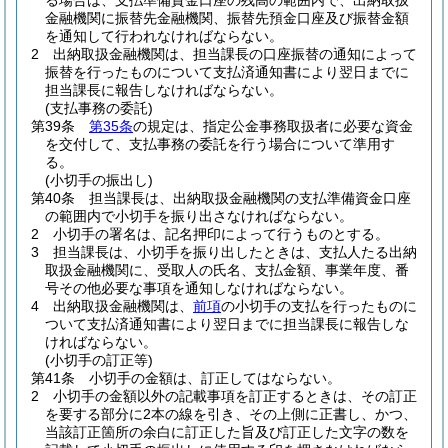
る場合は、支払準備資金口座の残高の範囲内で、出納取扱
金融機関に振替先金融機関、振替先預金口座及び振替金額
を通知して行われなければならない。
2
出納取扱金融機関は、担当課長の口座振替の通知によって
振替を行ったものについて支払済通知書により翌日までに
担当課長に報告しなければならない。
(支払事務の委託)
第39条
第35条
の規定は、指定公金事務取扱者に必要な資金
を交付して、支払事務の委託を行う場合について準用す
る。
(小切手の振出し)
第40条
担当課長は、出納取扱金融機関の支払準備資金口座
の範囲内で小切手を振り出さなければならない。
2
小切手の署名は、記名押印によって行うものとする。
3
担当課長は、小切手を振り出したときは、支払人たる出納
取扱金融機関に、受取人の氏名、支払金額、事業年度、番
号その他必要な事項を通知しなければならない。
4
出納取扱金融機関は、
前項
の小切手の支払を行ったものに
ついて支払済通知書により翌日までに担当課長に報告しな
ければならない。
(小切手の訂正等)
第41条
小切手の金額は、訂正してはならない。
2
小切手の金額以外の記載事項を訂正するときは、その訂正
を要する部分に2本の線を引き、その上側に正書し、かつ、
当該訂正箇所の余白に訂正した旨及び訂正した文字の数を