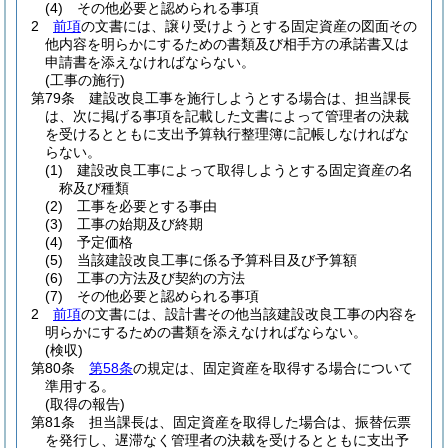
(4)
その他必要と認められる事項
2
前項
の文書には、譲り受けようとする固定資産の図面その
他内容を明らかにするための書類及び相手方の承諾書又は
申請書を添えなければならない。
(工事の施行)
第79条
建設改良工事を施行しようとする場合は、担当課長
は、次に掲げる事項を記載した文書によって管理者の決裁
を受けるとともに支出予算執行整理簿に記帳しなければな
らない。
(1)
建設改良工事によって取得しようとする固定資産の名
称及び種類
(2)
工事を必要とする事由
(3)
工事の始期及び終期
(4)
予定価格
(5)
当該建設改良工事に係る予算科目及び予算額
(6)
工事の方法及び契約の方法
(7)
その他必要と認められる事項
2
前項
の文書には、設計書その他当該建設改良工事の内容を
明らかにするための書類を添えなければならない。
(検収)
第80条
第58条
の規定は、固定資産を取得する場合について
準用する。
(取得の報告)
第81条
担当課長は、固定資産を取得した場合は、振替伝票
を発行し、遅滞なく管理者の決裁を受けるとともに支出予