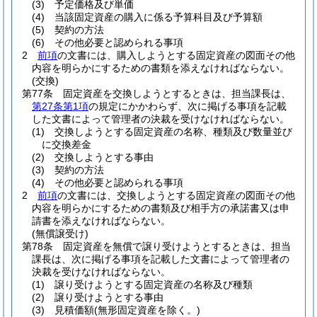
(3)
予定価格及び単価
(4)
当該固定資産の購入に係る予算科目及び予算額
(5)
契約の方法
(6)
その他必要と認められる事項
2
前項
の文書には、購入しようとする固定資産の図面その他
内容を明らかにするための書類を添えなければならない。
(交換)
第77条
固定資産を交換しようとするときは、担当課長は、
第27条第1項
の規定にかかわらず、次に掲げる事項を記載
した文書によって管理者の決裁を受けなければならない。
(1)
交換しようとする固定資産の名称、種類及び数量並び
に交換差金
(2)
交換しようとする事由
(3)
契約の方法
(4)
その他必要と認められる事項
2
前項
の文書には、交換しようとする固定資産の図面その他
内容を明らかにするための書類及び相手方の承諾書又は申
請書を添えなければならない。
(無償譲受け)
第78条
固定資産を無償で譲り受けようとするときは、担当
課長は、次に掲げる事項を記載した文書によって管理者の
決裁を受けなければならない。
(1)
譲り受けようとする固定資産の名称及び種類
(2)
譲り受けようとする事由
(3)
見積価額
(無形固定資産を除く。)