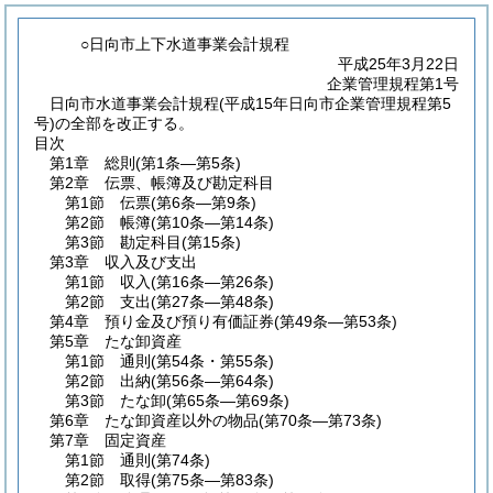
○日向市上下水道事業会計規程
平成25年3月22日
企業管理規程第1号
日向市水道事業会計規程(平成15年日向市企業管理規程第5
号)の全部を改正する。
目次
第1章
総則
(第1条―第5条)
第2章
伝票、帳簿及び勘定科目
第1節
伝票
(第6条―第9条)
第2節
帳簿
(第10条―第14条)
第3節
勘定科目
(第15条)
第3章
収入及び支出
第1節
収入
(第16条―第26条)
第2節
支出
(第27条―第48条)
第4章
預り金及び預り有価証券
(第49条―第53条)
第5章
たな卸資産
第1節
通則
(第54条・第55条)
第2節
出納
(第56条―第64条)
第3節
たな卸
(第65条―第69条)
第6章
たな卸資産以外の物品
(第70条―第73条)
第7章
固定資産
第1節
通則
(第74条)
第2節
取得
(第75条―第83条)