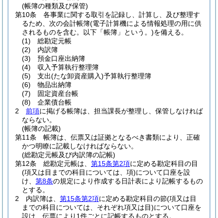
(帳簿の種類及び保管)
第10条
各事業に関する取引を記録し、計算し、及び整理す
るため、次の会計帳簿
(電子計算機による情報処理の用に供
されるものを含む。以下「帳簿」という。)
を備える。
(1)
総勘定元帳
(2)
内訳簿
(3)
預金口座出納簿
(4)
収入予算執行整理簿
(5)
支出
(たな卸資産購入)
予算執行整理簿
(6)
物品出納簿
(7)
固定資産台帳
(8)
企業債台帳
2
前項
に掲げる帳簿は、担当課長が整理し、保管しなければ
ならない。
(帳簿の記載)
第11条
帳簿は、伝票又は証拠となるべき書類により、正確
かつ明瞭に記載しなければならない。
(総勘定元帳及び内訳簿の記帳)
第12条
総勘定元帳は、
第15条第2項
に定める勘定科目の目
(項又は目までの科目については、項)
について口座を設
け、
第8条
の規定により作成する日計表により記帳するもの
とする。
2
内訳簿は、
第15条第2項
に定める勘定科目の節
(項又は目
までの科目については、それぞれ項又は目)
について口座を
設け、伝票により1件ごとに記帳するものとする。