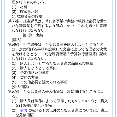
理を行うものをいう。
(1)
材料
(2)
貯蔵量水器
(たな卸資産の貯蔵)
第55条
担当課長は、常に各事業の業務の執行上必要な量の
たな卸資産を貯蔵するよう努め、かつ、これを適正に管理
しなければならない。
第2節
出納
(購入)
第56条
担当課長は、たな卸資産を購入しようとするとき
は、次に掲げる事項を記載した文書によって管理者の決裁
を受けるとともに、たな卸資産購入予算執行整理簿に記帳
しなければならない。
(1)
購入しようとするたな卸資産の品目及び数量
(2)
購入しようとする事由
(3)
予定価格及び単価
(4)
契約の方法
(5)
その他必要と認められる事項
(受入価額)
第57条
たな卸資産の受入価額は、次に掲げるところによ
る。
(1)
購入又は製作によって取得したものについては、購入
又は製作に要した価額
(2)
前号
に掲げるもの以外のたな卸資産については、適正
な見積価額