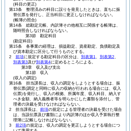
(科目の更正)
第13条
整理済みの科目に誤りを発見したときは、直ちに振
替伝票を発行し、正当科目に更正しなければならない。
(帳簿の照合)
第14条
総勘定元帳、内訳簿その他相互に関係する帳簿は、
随時照合しなければならない。
第3節
勘定科目
(勘定科目)
第15条
各事業の経理は、損益勘定、資産勘定、負債勘定及
び資本勘定に区分して行うものとする。
2
前項
に規定する勘定科目の区分は、
別表第1
、
別表第2
、
別表第3
及び
別表第4
に定めるところによる。
第3章
収入及び支出
第1節
収入
(収入の調定)
第16条
担当課長は、収入の調定をしようとする場合は、振
替伝票
(調定と同時に収入の収納が行われる場合には、収入
伝票)
を発行し、収入の根拠、所属年度、収入科目、納入す
べき金額、納入義務者等を明らかにした書類を添付し、管
理者の決裁を受けなければならない。
2
担当課長は、
前項
の規定による管理者の決裁を受けた場合
は、当該伝票及び書類により内訳簿のほか収入予算執行整
理簿に記帳しなければならない。
3
前2項
の規定は、収入の調定を更正しようとする場合につ
いて準用する。