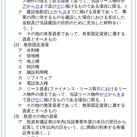
ス物件の借主である資産であって、当該リース物件が
ア
から
カ
まで及び
ケ
に掲げるものである場合に限る。)
ク
建設仮勘定
(
イ
から
カ
までに掲げる資産であって、事
業の用に供するものを建設した場合における支出した
金額及び当該建設の目的のために充当した材料をい
う。)
ケ
その他の有形資産であって、有形固定資産に属する
資産とすべきもの
(2)
無形固定資産
ア
水利権
イ
借地権
ウ
地上権
エ
特許権
オ
施設利用権
カ
ソフトウェア
キ
電話加入権
ク
リース資産
(ファイナンス・リース取引におけるリー
ス物件の借主であって、当該リース物件が
イ
から
キ
ま
で及び
ケ
に掲げるものである場合に限る。)
ケ
その他の無形資産であって、無形固定資産に属する
資産とすべきもの
(3)
投資その他の資産
ア
投資有価証券
(1年内
(当該事業年度の末日の翌日から
起算して1年以内の日をいう。)
に満期の到来する有価
証券を除く。)