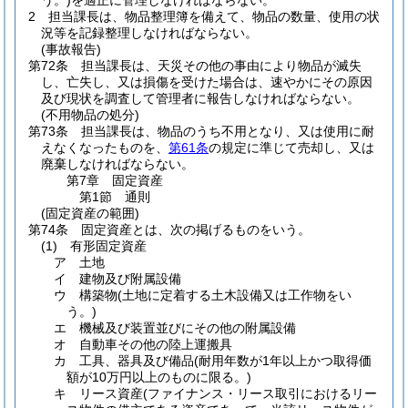
う。)
を適正に管理しなければならない。
2
担当課長は、物品整理簿を備えて、物品の数量、使用の状
況等を記録整理しなければならない。
(事故報告)
第72条
担当課長は、天災その他の事由により物品が滅失
し、亡失し、又は損傷を受けた場合は、速やかにその原因
及び現状を調査して管理者に報告しなければならない。
(不用物品の処分)
第73条
担当課長は、物品のうち不用となり、又は使用に耐
えなくなったものを、
第61条
の規定に準じて売却し、又は
廃棄しなければならない。
第7章
固定資産
第1節
通則
(固定資産の範囲)
第74条
固定資産とは、次の掲げるものをいう。
(1)
有形固定資産
ア
土地
イ
建物及び附属設備
ウ
構築物
(土地に定着する土木設備又は工作物をい
う。)
エ
機械及び装置並びにその他の附属設備
オ
自動車その他の陸上運搬具
カ
工具、器具及び備品
(耐用年数が1年以上かつ取得価
額が10万円以上のものに限る。)
キ
リース資産
(ファイナンス・リース取引におけるリー