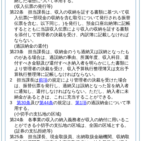
納した場合について準用する。
(収入伝票の発行等)
第22条
担当課長は、収入の収納を証する書類に基づいて収
入伝票
(一部現金の収納を含む取引について発行される振替
伝票を含む。以下同じ。)
を発行し、預金口座出納簿に記帳
するとともに当該収入伝票により収入の収納を証する書類
を添付して管理者の決裁を受け、内訳簿に記載しなければ
ならない。
(過誤納金の還付)
第23条
担当課長は、収納金のうち過納又は誤納となったも
のがある場合は、過誤納の事由、所属年度、収入科目、還
付すべき金額及び還付すべき納入者を明らかにした書類に
より管理者の決裁を受け、収入予算執行整理簿又は支出予
算執行整理簿に記帳しなければならない。
2
担当課長は
前項
の規定により管理者の決裁を受けた場合
は、振替伝票を発行し、過納又は誤納となった旨を納入者
に通知し、還付しなければならない。
ただし、納入者に未
納金があるときは、これに充当することができる。
3
第30条
及び
第44条
の規定は、
第1項
の過誤納金について準
用する。
(小切手の支払地の区域)
第24条
各事業の収入の納入義務者が収入の納付に用いるこ
とができる小切手の支払地の区域は、全国の区域とする。
(証券の支払拒絶等)
第25条
担当課長、現金取扱員、出納取扱金融機関、収納取