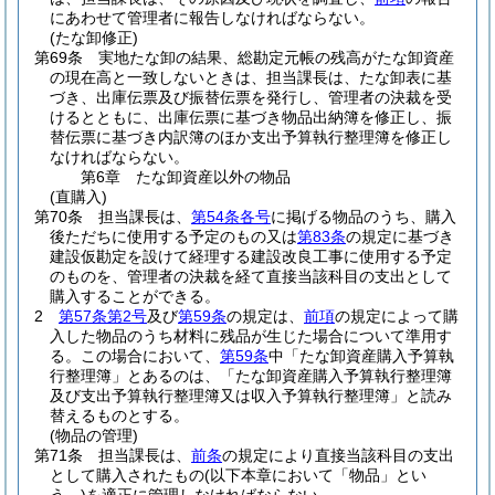
にあわせて管理者に報告しなければならない。
(たな卸修正)
第69条
実地たな卸の結果、総勘定元帳の残高がたな卸資産
の現在高と一致しないときは、担当課長は、たな卸表に基
づき、出庫伝票及び振替伝票を発行し、管理者の決裁を受
けるとともに、出庫伝票に基づき物品出納簿を修正し、振
替伝票に基づき内訳簿のほか支出予算執行整理簿を修正し
なければならない。
第6章
たな卸資産以外の物品
(直購入)
第70条
担当課長は、
第54条各号
に掲げる物品のうち、購入
後ただちに使用する予定のもの又は
第83条
の規定に基づき
建設仮勘定を設けて経理する建設改良工事に使用する予定
のものを、管理者の決裁を経て直接当該科目の支出として
購入することができる。
2
第57条第2号
及び
第59条
の規定は、
前項
の規定によって購
入した物品のうち材料に残品が生じた場合について準用す
る。
この場合において、
第59条
中「たな卸資産購入予算執
行整理簿」とあるのは、「たな卸資産購入予算執行整理簿
及び支出予算執行整理簿又は収入予算執行整理簿」と読み
替えるものとする。
(物品の管理)
第71条
担当課長は、
前条
の規定により直接当該科目の支出
として購入されたもの
(以下本章において「物品」とい