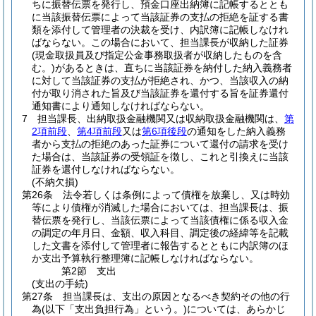
ちに振替伝票を発行し、預金口座出納簿に記帳するととも
に当該振替伝票によって当該証券の支払の拒絶を証する書
類を添付して管理者の決裁を受け、内訳簿に記帳しなけれ
ばならない。
この場合において、担当課長が収納した証券
(現金取扱員及び指定公金事務取扱者が収納したものを含
む。)
があるときは、直ちに当該証券を納付した納入義務者
に対して当該証券の支払が拒絶され、かつ、当該収入の納
付が取り消された旨及び当該証券を還付する旨を証券還付
通知書により通知しなければならない。
7
担当課長、出納取扱金融機関又は収納取扱金融機関は、
第
2項前段
、
第4項前段
又は
第6項後段
の通知をした納入義務
者から支払の拒絶のあった証券について還付の請求を受け
た場合は、当該証券の受領証を徴し、これと引換えに当該
証券を還付しなければならない。
(不納欠損)
第26条
法令若しくは条例によって債権を放棄し、又は時効
等により債権が消滅した場合においては、担当課長は、振
替伝票を発行し、当該伝票によって当該債権に係る収入金
の調定の年月日、金額、収入科目、調定後の経緯等を記載
した文書を添付して管理者に報告するとともに内訳簿のほ
か支出予算執行整理簿に記帳しなければならない。
第2節
支出
(支出の手続)
第27条
担当課長は、支出の原因となるべき契約その他の行
為
(以下「支出負担行為」という。)
については、あらかじ