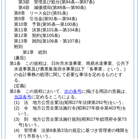
第3節
管理及び処分
(第84条―第87条)
第4節
減価償却
(第88条―第90条)
第8章
リース会計
(第91条)
第9章
引当金
(第92条―第94条)
第10章
予算
(第95条―第100条)
第11章
決算
(第101条―第104条)
第12章
契約
(第105条)
第13章
雑則
(第106条・第107条)
附則
第1章
総則
(趣旨)
第1条
この規程は、日向市水道事業、簡易水道事業、公共下
水道事業及び農業集落排水事業
(以下「各事業」という。)
の会計事務の処理に関して必要な事項を定めるものとす
る。
(定義)
第2条
この規程において、
次の各号
に掲げる用語の意義は、
当該各号
に定めるところによる。
(1)
法 地方公営企業法
(昭和27年法律第292号)
をいう。
(2)
令 地方公営企業法施行令
(昭和27年政令第403号)
を
いう。
(3)
則 地方公営企業法施行規則
(昭和27年総理府令第73
号)
をいう。
(4)
管理者 法第8条第2項の規定に基づき管理者の権限を
行う市長をいう。