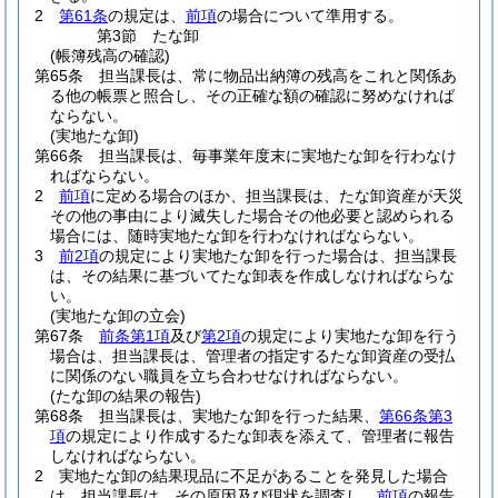
2
第61条
の規定は、
前項
の場合について準用する。
第3節
たな卸
(帳簿残高の確認)
第65条
担当課長は、常に物品出納簿の残高をこれと関係あ
る他の帳票と照合し、その正確な額の確認に努めなければ
ならない。
(実地たな卸)
第66条
担当課長は、毎事業年度末に実地たな卸を行わなけ
ればならない。
2
前項
に定める場合のほか、担当課長は、たな卸資産が天災
その他の事由により滅失した場合その他必要と認められる
場合には、随時実地たな卸を行わなければならない。
3
前2項
の規定により実地たな卸を行った場合は、担当課長
は、その結果に基づいてたな卸表を作成しなければならな
い。
(実地たな卸の立会)
第67条
前条第1項
及び
第2項
の規定により実地たな卸を行う
場合は、担当課長は、管理者の指定するたな卸資産の受払
に関係のない職員を立ち合わせなければならない。
(たな卸の結果の報告)
第68条
担当課長は、実地たな卸を行った結果、
第66条第3
項
の規定により作成するたな卸表を添えて、管理者に報告
しなければならない。
2
実地たな卸の結果現品に不足があることを発見した場合
は、担当課長は、その原因及び現状を調査し、
前項
の報告