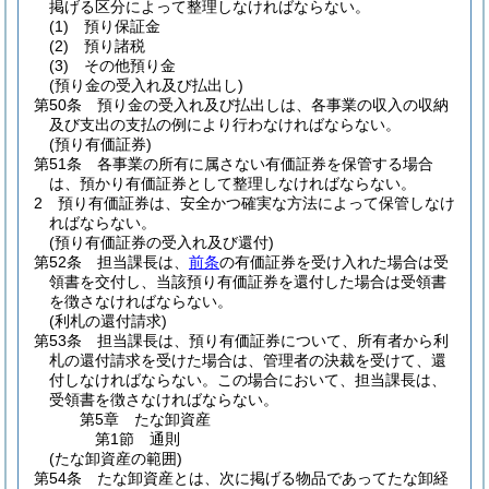
掲げる区分によって整理しなければならない。
(1)
預り保証金
(2)
預り諸税
(3)
その他預り金
(預り金の受入れ及び払出し)
第50条
預り金の受入れ及び払出しは、各事業の収入の収納
及び支出の支払の例により行わなければならない。
(預り有価証券)
第51条
各事業の所有に属さない有価証券を保管する場合
は、預かり有価証券として整理しなければならない。
2
預り有価証券は、安全かつ確実な方法によって保管しなけ
ればならない。
(預り有価証券の受入れ及び還付)
第52条
担当課長は、
前条
の有価証券を受け入れた場合は受
領書を交付し、当該預り有価証券を還付した場合は受領書
を徴さなければならない。
(利札の還付請求)
第53条
担当課長は、預り有価証券について、所有者から利
札の還付請求を受けた場合は、管理者の決裁を受けて、還
付しなければならない。
この場合において、担当課長は、
受領書を徴さなければならない。
第5章
たな卸資産
第1節
通則
(たな卸資産の範囲)
第54条
たな卸資産とは、次に掲げる物品であってたな卸経