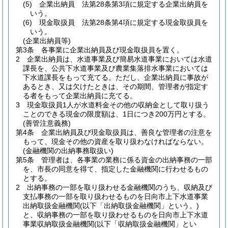
(5)
企業出納員 法第28条第3項に規定する企業出納員を
いう。
(6)
現金取扱員 法第28条第4項に規定する現金取扱員を
いう。
(企業出納員等)
第3条
各事業に企業出納員及び現金取扱員を置く。
2
企業出納員は、水道事業及び簡易水道事業においては水道
課長を、公共下水道事業及び農業集落排水事業においては
下水道課長をもって充てる。
ただし、企業出納員に事故が
あるとき、又は欠けたときは、その期間、管理者が指定す
る者をもって企業出納員に充てる。
3
現金取扱員1人が水道料金その他の収納金として取り扱う
ことのできる現金の限度額は、1日につき200万円とする。
(善管注意義務)
第4条
企業出納員及び現金取扱員は、善良な管理者の注意を
もって、現金その他の資産を取り扱わなければならない。
(金融機関の出納事務取扱い)
第5条
管理者は、各事業の業務に係る資金の出納事務の一部
を、市長の同意を得て、指定した金融機関に行わせるもの
とする。
2
出納事務の一部を取り扱わせる金融機関のうち、収納及び
支払事務の一部を取り扱わせるものを日向市上下水道事業
出納取扱金融機関
(以下「出納取扱金融機関」という。)
と、収納事務の一部を取り扱わせるものを日向市上下水道
事業収納取扱金融機関
(以下「収納取扱金融機関」とい