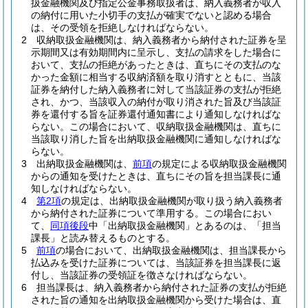
扱金融機関及び指定公金事務取扱者は、納入義務者が収入
の納付に用いた小切手の支払が確実でないと認める場合
は、その受領を拒絶しなければならない。
2
収納取扱金融機関は、納入義務者から納付された証券を呈
示期間又は有効期間内に呈示し、支払の請求をした場合に
おいて、支払の拒絶があったときは、直ちにその支払のな
かった金額に相当する収納済額を取り消すとともに、当該
証券を納付した納入義務者に対して当該証券の支払が拒絶
され、かつ、当該収入の納付が取り消された旨及び当該証
券を還付する旨を証券還付通知書により通知しなければな
らない。
この場合において、収納取扱金融機関は、直ちに
当該取り消した旨を出納取扱金融機関に通知しなければな
らない。
3
出納取扱金融機関は、
前項
の規定による収納取扱金融機関
からの通知を受けたときは、直ちにその旨を担当課長に通
知しなければならない。
4
第2項
の規定は、出納取扱金融機関が取り扱う納入義務者
から納付された証券について準用する。
この場合におい
て、
同項後段
中「出納取扱金融機関」とあるのは、「担当
課長」と読み替えるものとする。
5
前項
の場合において、出納取扱金融機関は、担当課長から
払込みを受けた証券については、当該証券を担当課長に返
付し、当該証券の受領証を徴さなければならない。
6
担当課長は、納入義務者から納付された証券の支払が拒絶
された旨の通知を出納取扱金融機関から受けた場合は、直