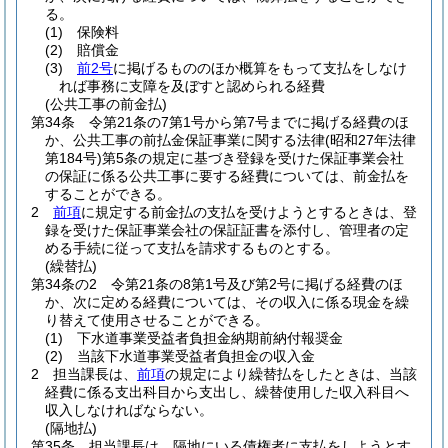
る。
(1)
保険料
(2)
賠償金
(3)
前2号
に掲げるもののほか概算をもって支払をしなけ
れば事務に支障を及ぼすと認められる経費
(公共工事の前金払)
第34条
令第21条の7第1号から第7号までに掲げる経費のほ
か、公共工事の前払金保証事業に関する法律
(昭和27年法律
第184号)
第5条の規定に基づき登録を受けた保証事業会社
の保証に係る公共工事に要する経費については、前金払を
することができる。
2
前項
に規定する前金払の支払を受けようとするときは、登
録を受けた保証事業会社の保証証書を添付し、管理者の定
める手続に従って支払を請求するものとする。
(繰替払)
第34条の2
令第21条の8第1号及び第2号に掲げる経費のほ
か、次に定める経費については、その収入に係る現金を繰
り替えて使用させることができる。
(1)
下水道事業受益者負担金納期前納付報奨金
(2)
当該下水道事業受益者負担金の収入金
2
担当課長は、
前項
の規定により繰替払をしたときは、当該
経費に係る支出科目から支出し、繰替使用した収入科目へ
収入しなければならない。
(隔地払)
第35条
担当課長は、隔地にいる債権者に支払をしようとす