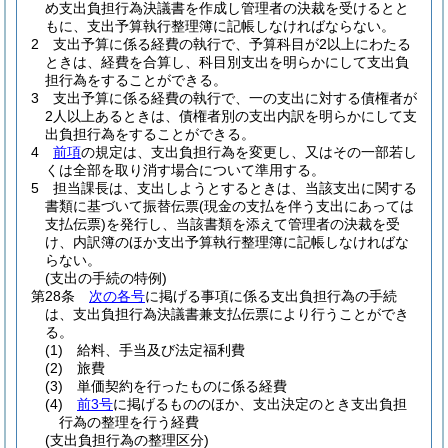
め支出負担行為決議書を作成し管理者の決裁を受けるとと
もに、支出予算執行整理簿に記帳しなければならない。
2
支出予算に係る経費の執行で、予算科目が2以上にわたる
ときは、経費を合算し、科目別支出を明らかにして支出負
担行為をすることができる。
3
支出予算に係る経費の執行で、一の支出に対する債権者が
2人以上あるときは、債権者別の支出内訳を明らかにして支
出負担行為をすることができる。
4
前項
の規定は、支出負担行為を変更し、又はその一部若し
くは全部を取り消す場合について準用する。
5
担当課長は、支出しようとするときは、当該支出に関する
書類に基づいて振替伝票
(現金の支払を伴う支出にあっては
支払伝票)
を発行し、当該書類を添えて管理者の決裁を受
け、内訳簿のほか支出予算執行整理簿に記帳しなければな
らない。
(支出の手続の特例)
第28条
次の各号
に掲げる事項に係る支出負担行為の手続
は、支出負担行為決議書兼支払伝票により行うことができ
る。
(1)
給料、手当及び法定福利費
(2)
旅費
(3)
単価契約を行ったものに係る経費
(4)
前3号
に掲げるもののほか、支出決定のとき支出負担
行為の整理を行う経費
(支出負担行為の整理区分)