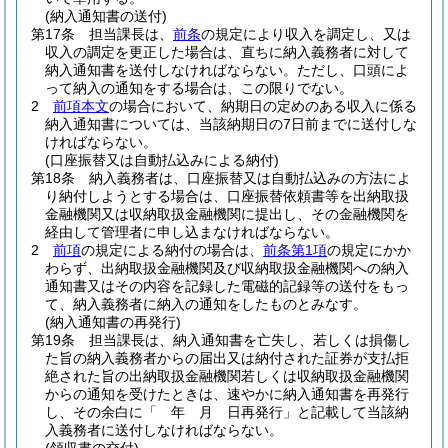
(納入通知書の送付)
第17条
担当課長は、
前条
の規定により収入を調定し、又は
収入の調定を更正した場合は、直ちに納入義務者に対して
納入通知書を送付しなければならない。
ただし、口頭によ
って納入の通知をする場合は、この限りでない。
2
前項本文
の場合において、納期日の定めのある収入に係る
納入通知書については、当該納期日の7日前までに送付しな
ければならない。
(口座振替又は自動払込みによる納付)
第18条
納入義務者は、口座振替又は自動払込みの方法によ
り納付しようとする場合は、口座振替依頼書等を出納取扱
金融機関又は収納取扱金融機関に提出し、その金融機関を
経由して管理者に申し込まなければならない。
2
前項
の規定による納付の場合は、
前条第1項
の規定にかか
わらず、出納取扱金融機関及び収納取扱金融機関への納入
通知書又はその内容を記録した電磁的記録等の送付をもっ
て、納入義務者に納入の通知をしたものとみなす。
(納入通知書の再発行)
第19条
担当課長は、納入通知書を亡失し、若しくは損傷し
た旨の納入義務者からの届出又は納付された証券が支払拒
絶された旨の出納取扱金融機関若しくは収納取扱金融機関
からの通知を受けたときは、速やかに納入通知書を再発行
し、その余白に「 年 月 日再発行」と記載して当該納
入義務者に送付しなければならない。