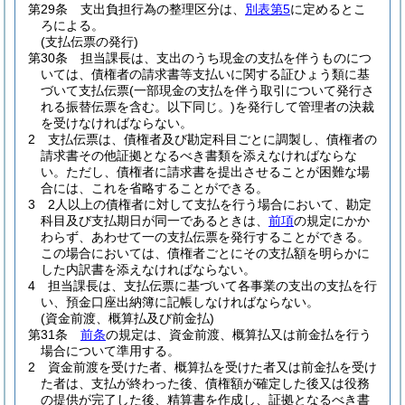
第29条
支出負担行為の整理区分は、
別表第5
に定めるとこ
ろによる。
(支払伝票の発行)
第30条
担当課長は、支出のうち現金の支払を伴うものにつ
いては、債権者の請求書等支払いに関する証ひょう類に基
づいて支払伝票
(一部現金の支払を伴う取引について発行さ
れる振替伝票を含む。以下同じ。)
を発行して管理者の決裁
を受けなければならない。
2
支払伝票は、債権者及び勘定科目ごとに調製し、債権者の
請求書その他証拠となるべき書類を添えなければならな
い。
ただし、債権者に請求書を提出させることが困難な場
合には、これを省略することができる。
3
2人以上の債権者に対して支払を行う場合において、勘定
科目及び支払期日が同一であるときは、
前項
の規定にかか
わらず、あわせて一の支払伝票を発行することができる。
この場合においては、債権者ごとにその支払額を明らかに
した内訳書を添えなければならない。
4
担当課長は、支払伝票に基づいて各事業の支出の支払を行
い、預金口座出納簿に記帳しなければならない。
(資金前渡、概算払及び前金払)
第31条
前条
の規定は、資金前渡、概算払又は前金払を行う
場合について準用する。
2
資金前渡を受けた者、概算払を受けた者又は前金払を受け
た者は、支払が終わった後、債権額が確定した後又は役務
の提供が完了した後、精算書を作成し、証拠となるべき書