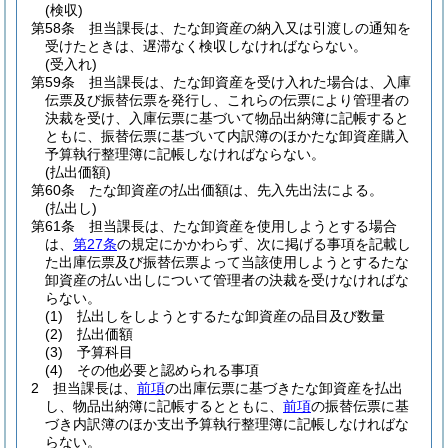
(検収)
第58条
担当課長は、たな卸資産の納入又は引渡しの通知を
受けたときは、遅滞なく検収しなければならない。
(受入れ)
第59条
担当課長は、たな卸資産を受け入れた場合は、入庫
伝票及び振替伝票を発行し、これらの伝票により管理者の
決裁を受け、入庫伝票に基づいて物品出納簿に記帳すると
ともに、振替伝票に基づいて内訳簿のほかたな卸資産購入
予算執行整理簿に記帳しなければならない。
(払出価額)
第60条
たな卸資産の払出価額は、先入先出法による。
(払出し)
第61条
担当課長は、たな卸資産を使用しようとする場合
は、
第27条
の規定にかかわらず、次に掲げる事項を記載し
た出庫伝票及び振替伝票よって当該使用しようとするたな
卸資産の払い出しについて管理者の決裁を受けなければな
らない。
(1)
払出しをしようとするたな卸資産の品目及び数量
(2)
払出価額
(3)
予算科目
(4)
その他必要と認められる事項
2
担当課長は、
前項
の出庫伝票に基づきたな卸資産を払出
し、物品出納簿に記帳するとともに、
前項
の振替伝票に基
づき内訳簿のほか支出予算執行整理簿に記帳しなければな
らない。