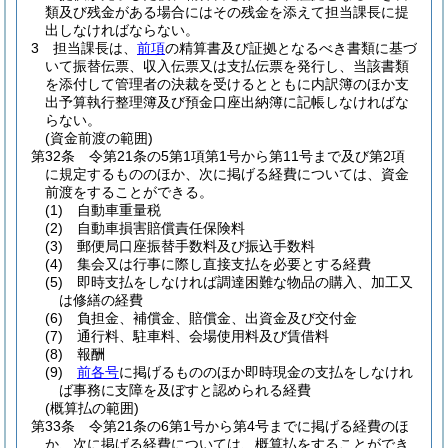
類及び残金がある場合にはその残金を添えて担当課長に提
出しなければならない。
3
担当課長は、
前項
の精算書及び証拠となるべき書類に基づ
いて振替伝票、収入伝票又は支払伝票を発行し、当該書類
を添付して管理者の決裁を受けるとともに内訳簿のほか支
出予算執行整理簿及び預金口座出納簿に記帳しなければな
らない。
(資金前渡の範囲)
第32条
令第21条の5第1項第1号から第11号まで及び第2項
に規定するもののほか、次に掲げる経費については、資金
前渡をすることができる。
(1)
自動車重量税
(2)
自動車損害賠償責任保険料
(3)
郵便局口座振替手数料及び振込手数料
(4)
集会又は行事に際し直接支払を必要とする経費
(5)
即時支払をしなければ調達困難な物品の購入、加工又
は修繕の経費
(6)
負担金、補償金、賠償金、出資金及び交付金
(7)
通行料、駐車料、会場使用料及び賃借料
(8)
報酬
(9)
前各号
に掲げるもののほか即時現金の支払をしなけれ
ば事務に支障を及ぼすと認められる経費
(概算払の範囲)
第33条
令第21条の6第1号から第4号までに掲げる経費のほ
か、次に掲げる経費については、概算払をすることができ