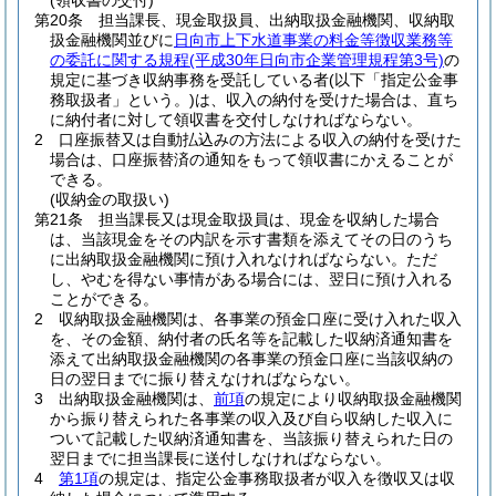
(領収書の交付)
第20条
担当課長、現金取扱員、出納取扱金融機関、収納取
扱金融機関並びに
日向市上下水道事業の料金等徴収業務等
の委託に関する規程
(平成30年日向市企業管理規程第3号)
の
規定に基づき収納事務を受託している者
(以下「指定公金事
務取扱者」という。)
は、収入の納付を受けた場合は、直ち
に納付者に対して領収書を交付しなければならない。
2
口座振替又は自動払込みの方法による収入の納付を受けた
場合は、口座振替済の通知をもって領収書にかえることが
できる。
(収納金の取扱い)
第21条
担当課長又は現金取扱員は、現金を収納した場合
は、当該現金をその内訳を示す書類を添えてその日のうち
に出納取扱金融機関に預け入れなければならない。
ただ
し、やむを得ない事情がある場合には、翌日に預け入れる
ことができる。
2
収納取扱金融機関は、各事業の預金口座に受け入れた収入
を、その金額、納付者の氏名等を記載した収納済通知書を
添えて出納取扱金融機関の各事業の預金口座に当該収納の
日の翌日までに振り替えなければならない。
3
出納取扱金融機関は、
前項
の規定により収納取扱金融機関
から振り替えられた各事業の収入及び自ら収納した収入に
ついて記載した収納済通知書を、当該振り替えられた日の
翌日までに担当課長に送付しなければならない。
4
第1項
の規定は、指定公金事務取扱者が収入を徴収又は収