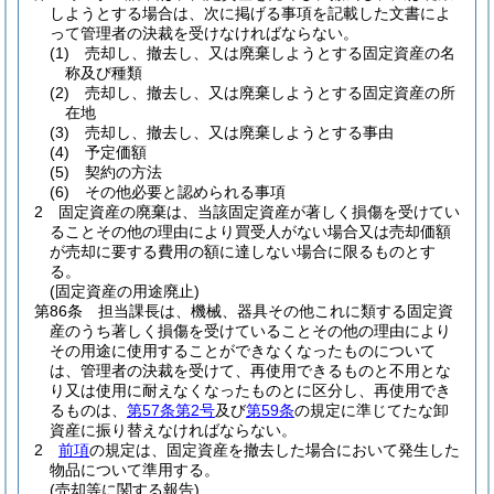
しようとする場合は、次に掲げる事項を記載した文書によ
って管理者の決裁を受けなければならない。
(1)
売却し、撤去し、又は廃棄しようとする固定資産の名
称及び種類
(2)
売却し、撤去し、又は廃棄しようとする固定資産の所
在地
(3)
売却し、撤去し、又は廃棄しようとする事由
(4)
予定価額
(5)
契約の方法
(6)
その他必要と認められる事項
2
固定資産の廃棄は、当該固定資産が著しく損傷を受けてい
ることその他の理由により買受人がない場合又は売却価額
が売却に要する費用の額に達しない場合に限るものとす
る。
(固定資産の用途廃止)
第86条
担当課長は、機械、器具その他これに類する固定資
産のうち著しく損傷を受けていることその他の理由により
その用途に使用することができなくなったものについて
は、管理者の決裁を受けて、再使用できるものと不用とな
り又は使用に耐えなくなったものとに区分し、再使用でき
るものは、
第57条第2号
及び
第59条
の規定に準じてたな卸
資産に振り替えなければならない。
2
前項
の規定は、固定資産を撤去した場合において発生した
物品について準用する。
(売却等に関する報告)