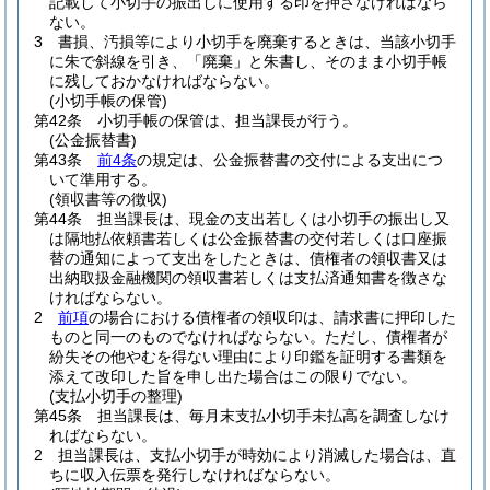
記載して小切手の振出しに使用する印を押さなければなら
ない。
3
書損、汚損等により小切手を廃棄するときは、当該小切手
に朱で斜線を引き、「廃棄」と朱書し、そのまま小切手帳
に残しておかなければならない。
(小切手帳の保管)
第42条
小切手帳の保管は、担当課長が行う。
(公金振替書)
第43条
前4条
の規定は、公金振替書の交付による支出につ
いて準用する。
(領収書等の徴収)
第44条
担当課長は、現金の支出若しくは小切手の振出し又
は隔地払依頼書若しくは公金振替書の交付若しくは口座振
替の通知によって支出をしたときは、債権者の領収書又は
出納取扱金融機関の領収書若しくは支払済通知書を徴さな
ければならない。
2
前項
の場合における債権者の領収印は、請求書に押印した
ものと同一のものでなければならない。
ただし、債権者が
紛失その他やむを得ない理由により印鑑を証明する書類を
添えて改印した旨を申し出た場合はこの限りでない。
(支払小切手の整理)
第45条
担当課長は、毎月末支払小切手未払高を調査しなけ
ればならない。
2
担当課長は、支払小切手が時効により消滅した場合は、直
ちに収入伝票を発行しなければならない。