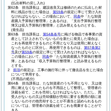
(払出材料の戻し入れ)
第62条
担当課長は、建設改良又は修繕のために払出した材
料に残品が生じた場合は、
第59条
の規定に準じて受け入れ
なければならない。
この場合において、
同条
中「たな卸資
産購入予算執行整理簿」とあるのは、「支出予算執行整理
簿又は収入予算執行整理簿」と読み替えるものとする。
(発生品)
第63条
担当課長は、
第54条各号
に掲げる物品で各事業の資
産として計上されていないものを新たに発見した場合は、
これを再使用できるものと不用となり又は使用に耐えなく
なったものとに区分し、再使用できるものは、
第57条第2
号
及び
第59条
の規定に準じて受け入れなければならない。
この場合において、
同条
中「たな卸資産購入予算執行整理
簿」とあるのは「収入予算執行整理簿」と読み替えるもの
とする。
2
前項
の規定は、工事の施行等に伴って撤去品を生じた場合
について準用する。
(不用品の処分)
第64条
担当課長は、たな卸資産のうち不用となり、又は使
用に耐えなくなったものを不用品として整理し、管理者の
決裁を経て、これを売却しなければならない。
ただし、買
受人がないもの又は売却価額が売却に要する費用の額に達
しないものその他売却することが不適当と認められるもの
については、管理者の決裁を経てこれを廃棄することがで
きる。