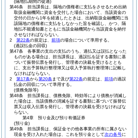
(隔地払期間の徒過)
第46条
担当課長は、隔地の債権者に支払をさせるため出納
取扱金融機関に資金を交付した場合において、当該資金の
交付の日から1年を経過したときは、出納取扱金融機関に当
該隔地の債権者に支払をしなかった旨を確認し、かつ、隔
地払不能通知書とともに当該金融機関から当該資金を納付
させなければならない。
2
第22条
の規定は、
前項
の場合について準用する。
(過誤払金の回収)
第47条
各事業の支出の支払のうち、過払又は誤払となった
ものがある場合は、担当課長は、過誤払を証する書類に基
づいて振替伝票を発行し、管理者の決裁を受けるととも
に、支出予算執行整理簿又は収入予算執行整理簿に記帳し
なければならない。
2
第17条
から
第20条
まで及び
第22条
の規定は、
前項
の過誤
払金の回収について準用する。
(債務免除等)
第48条
担当課長は、債務免除、時効等により債務が消滅し
た場合は、当該債務の消滅を証する書類に基づいて振替伝
票又は収入伝票を発行し、管理者の決裁を受けなければな
らない。
第4章
預り金及び預り有価証券
(預り金)
第49条
担当課長は、保証金その他各事業の所有に属さない
現金を受け入れた場合は、これを預り金として
次の各号
に