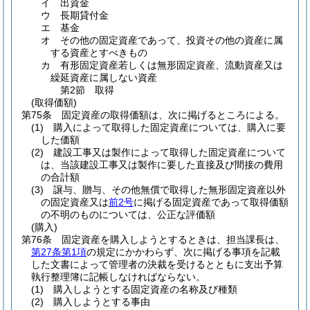
イ
出資金
ウ
長期貸付金
エ
基金
オ
その他の固定資産であって、投資その他の資産に属
する資産とすべきもの
カ
有形固定資産若しくは無形固定資産、流動資産又は
繰延資産に属しない資産
第2節
取得
(取得価額)
第75条
固定資産の取得価額は、次に掲げるところによる。
(1)
購入によって取得した固定資産については、購入に要
した価額
(2)
建設工事又は製作によって取得した固定資産について
は、当該建設工事又は製作に要した直接及び間接の費用
の合計額
(3)
譲与、贈与、その他無償で取得した無形固定資産以外
の固定資産又は
前2号
に掲げる固定資産であって取得価額
の不明のものについては、公正な評価額
(購入)
第76条
固定資産を購入しようとするときは、担当課長は、
第27条第1項
の規定にかかわらず、次に掲げる事項を記載
した文書によって管理者の決裁を受けるとともに支出予算
執行整理簿に記帳しなければならない。
(1)
購入しようとする固定資産の名称及び種類
(2)
購入しようとする事由