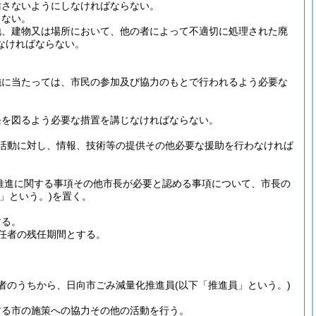
汚さないようにしなければならない。
らない。
地、建物又は場所において、他の者によって不適切に処理された廃
なければならない。
施に当たっては、市民の参加及び協力のもとで行われるよう必要な
発を図るよう必要な措置を講じなければならない。
活動に対し、情報、技術等の提供その他必要な援助を行わなければ
推進に関する事項その他市長が必要と認める事項について、市長の
」という。)
を置く。
する。
任者の残任期間とする。
者のうちから、日向市ごみ減量化推進員
(以下「推進員」という。)
する市の施策への協力その他の活動を行う。