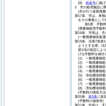
(8)
前各号
に掲げ
2
市の処理施設に
(市が行う産業廃棄
第17条
市は、単独
をその事務として
第5章
手数
(廃棄物処理手数料
第18条
市長は、市
(一般廃棄物収集
第19条
法第7条第
ようとする者、法
第1項の規定によ
げる手数料を納付
(1)
一般廃棄物収
(2)
一般廃棄物処
(3)
一般廃棄物収
(4)
一般廃棄物処
(5)
浄化槽清掃業
(6)
一般廃棄物収
(7)
一般廃棄物処
(8)
浄化槽清掃業
(手数料の徴収方法
第20条
前2条
に規
(手数料の減免等)
第21条
市長は、天