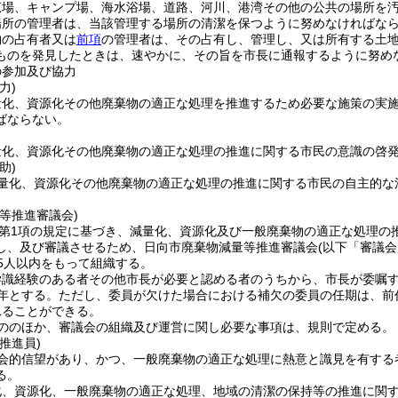
広場、キャンプ場、海水浴場、道路、河川、港湾その他の公共の場所を
場所の管理者は、当該管理する場所の清潔を保つように努めなければな
物の占有者又は
前項
の管理者は、その占有し、管理し、又は所有する土
ものを発見したときは、速やかに、その旨を市長に通報するように努め
の参加及び協力
力)
量化、資源化その他廃棄物の適正な処理を推進するため必要な施策の実
ばならない。
量化、資源化その他廃棄物の適正な処理の推進に関する市民の意識の啓
助)
量化、資源化その他廃棄物の適正な処理の推進に関する市民の自主的な
等推進審議会)
7第1項の規定に基づき、減量化、資源化及び一般廃棄物の適正な処理の
し、及び審議させるため、日向市廃棄物減量等推進審議会
(以下「審議会
5人以内をもって組織する。
学識経験のある者その他市長が必要と認める者のうちから、市長が委嘱
年とする。
ただし、委員が欠けた場合における補欠の委員の任期は、前
れることができる。
ののほか、審議会の組織及び運営に関し必要な事項は、規則で定める。
推進員)
会的信望があり、かつ、一般廃棄物の適正な処理に熱意と識見を有する
る。
化、資源化、一般廃棄物の適正な処理、地域の清潔の保持等の推進に関