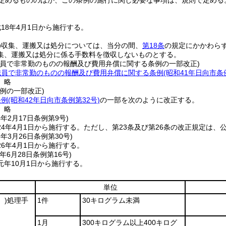
定めるもののほか、この条例の施行に関し必要な事項は、規則で定める
18年4月1日から施行する。
の収集、運搬又は処分については、当分の間、
第18条
の規定にかかわら
集、運搬又は処分に係る手数料を徴収しないものとする。
職員で非常勤のものの報酬及び費用弁償に関する条例の一部改正)
職員で非常勤のものの報酬及び費用弁償に関する条例
(昭和41年日向市条
〕略
例の一部改正)
条例
(昭和42年日向市条例第32号)
の一部を次のように改正する。
〕略
4年2月17日
条例第9号)
4年4月1日から施行する。
ただし、第23条及び第26条の改正規定は、
6年3月26日
条例第30号)
6年4月1日から施行する。
年6月28日
条例第16号)
元年10月1日から施行する。
単位
。)
処理手
1件
30キログラム未満
1月
300キログラム以上400キログ