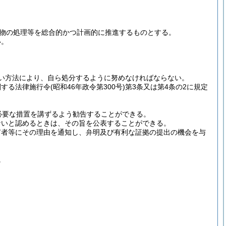
棄物の処理等を総合的かつ計画的に推進するものとする。
い。
い方法により、自ら処分するように努めなければならない。
関する法律施行令
(昭和46年政令第300号)
第3条又は第4条の2に規定
必要な措置を講ずるよう勧告することができる。
ないと認めるときは、その旨を公表することができる。
有者等にその理由を通知し、弁明及び有利な証拠の提出の機会を与
。