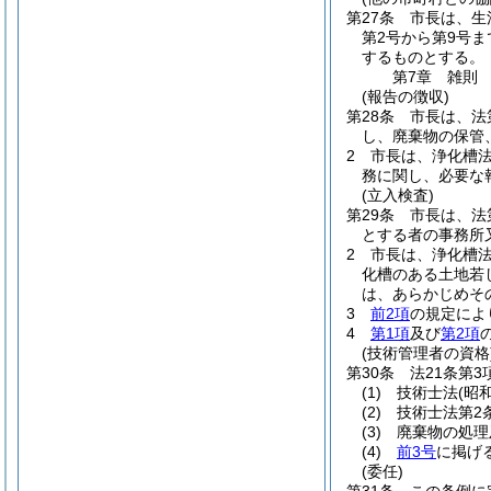
第27条
市長は、生
第2号から第9号
するものとする。
第7章
雑則
(報告の徴収)
第28条
市長は、法
し、廃棄物の保管
2
市長は、浄化槽法
務に関し、必要な
(立入検査)
第29条
市長は、法
とする者の事務所
2
市長は、浄化槽法
化槽のある土地若
は、あらかじめそ
3
前2項
の規定によ
4
第1項
及び
第2項
(技術管理者の資格
第30条
法21条第
(1)
技術士法
(昭
(2)
技術士法第2
(3)
廃棄物の処理
(4)
前3号
に掲げ
(委任)