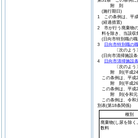
第31条
この条例に
附
則
(施行期日)
1
この条例は、平成
(経過措置)
2
市が行う廃棄物
料を除き、当該収
(日向市特別職の
3
日向市特別職の
〔次のよう
(日向市清掃施設条
4
日向市清掃施設
〔次のよう
附
則
(平成2
この条例は、平成2
附
則
(平成2
この条例は、平成2
附
則
(令和元
この条例は、令和
別表
(第18条関係)
種別
廃棄物
(し尿を除く
数料