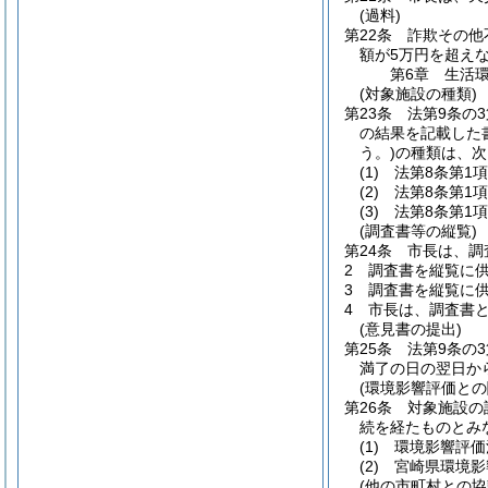
(過料)
第22条
詐欺その他
額が5万円を超えな
第6章
生活
(対象施設の種類)
第23条
法第9条の3
の結果を記載した
う。)
の種類は、次
(1)
法第8条第1
(2)
法第8条第1
(3)
法第8条第1
(調査書等の縦覧)
第24条
市長は、調
2
調査書を縦覧に
3
調査書を縦覧に
4
市長は、調査書と
(意見書の提出)
第25条
法第9条の
満了の日の翌日か
(環境影響評価との
第26条
対象施設の
続を経たものとみ
(1)
環境影響評価
(2)
宮崎県環境影
(他の市町村との協