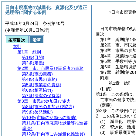
日向市廃棄物の減量化、資源化及び適正
処理等に関する条例
○日向市廃棄
平成18年3月24日 条例第40号
日向市廃棄物の処
(令和元年10月1日施行)
目次
第1章
総則
(第1
条項目次
沿革
第2章
市、市民
本則
第3章
市民の参
第1章
総則
第4章
廃棄物の
第1条
(目的)
第5章
手数料等
(
第2条
(定義)
第6章
生活環境
第2章
市、市民及び事業者の責務
第7章
雑則
(第2
第3条
(市の責務)
附則
第4条
(市民の責務)
第1章
総則
第5条
(事業者の責務)
(目的)
第6条
(相互協力)
第1条
この条例は
第7条
(清潔の保持等)
て市民の健康で快
第3章
市民の参加及び協力
(定義)
第8条
(市民の参加及び協力)
第2条
この条例に
第9条
(啓発活動)
2
この条例におい
第10条
(市民の活動への援助)
(1)
減量化 廃棄
第11条
(日向市廃棄物減量等推進審
(2)
資源化 活用
議会)
(3)
事業系廃棄物
第12条
(日向市ごみ減量化推進員)