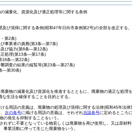
物の減量化、資源化及び適正処理等に関する条例
理及び清掃に関する条例(昭和47年日向市条例第2号)の全部を改正する。
条・第2条)
及び事業者の責務
(第3条―第7条)
加及び協力
(第8条―第12条)
適正処理
(第13条―第17条)
第18条―第22条)
影響調査の結果の縦覧等
(第23条―第27条)
8条―第30条)
、廃棄物の減量化及び資源化を推進するとともに、廃棄物の適正な処理
適な生活を確保することを目的とする。
おける用語の意義は、廃棄物の処理及び清掃に関する法律
(昭和45年法律
て、
次の各号
に掲げる用語の意義は、それぞれ
当該各号
に定めるところ
物の発生を抑制することをいう。
されずに不要となっている物若しくは廃棄物を再び使用し、又は原材料
 事業活動に伴って生じた廃棄物をいう。