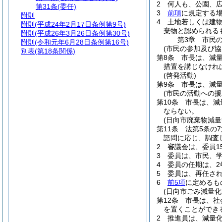
2
何人も、公園、
第31条
(委任)
3
前項
に規定する
附則
4
土地若しくは建
附則
(平成24年2月17日条例第9号)
棄物と認められる
附則
(平成26年3月26日条例第30号)
第3章
市民
附則
(令和元年6月28日条例第16号)
(市民の参加及び協
別表
(第18条関係)
第8条
市長は、減
措置を講じなけれ
(啓発活動)
第9条
市長は、減
(市民の活動への援
第10条
市長は、減
ならない。
(日向市廃棄物減量
第11条
法第5条の
諮問に応じ、調査
2
審議会は、委員1
3
委員は、市民、
4
委員の任期は、2
5
委員は、再任さ
6
前5項
に定めるも
(日向市ごみ減量化
第12条
市長は、社
を置くことができ
2
推進員は、減量