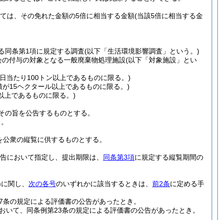
ては、その免れた金額の5倍に相当する金額
(当該5倍に相当する金
る同条第1項に規定する調査
(以下「生活環境影響調査」という。)
会の付与の対象となる一般廃棄物処理施設
(以下「対象施設」とい
1日当たり100トン以上であるものに限る。)
積が15ヘクタール以上であるものに限る。)
ル以上であるものに限る。)
その旨を公告するものとする。
る。
を公衆の縦覧に供するものとする。
告において指定し、提出期限は、
同条第3項
に規定する縦覧期間の
)
に関し、
次の各号
のいずれかに該当するときは、
前2条
に定める手
7条の規定による評価書の公告があったとき。
おいて、同条例第23条の規定による評価書の公告があったとき。