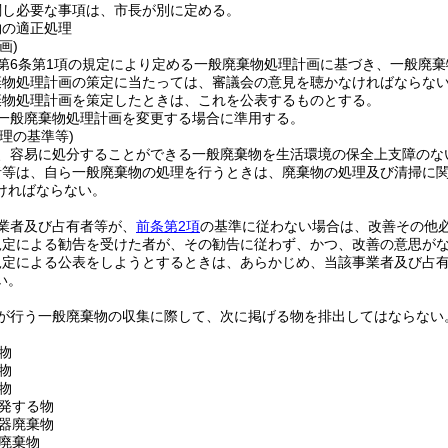
関し必要な事項は、市長が別に定める。
物の適正処理
画)
第6条第1項の規定により定める一般廃棄物処理計画に基づき、一般廃
棄物処理計画の策定に当たっては、審議会の意見を聴かなければならな
棄物処理計画を策定したときは、これを公表するものとする。
一般廃棄物処理計画を変更する場合に準用する。
理の基準等)
、容易に処分することができる一般廃棄物を生活環境の保全上支障のな
者等は、自ら一般廃棄物の処理を行うときは、廃棄物の処理及び清掃に
ければならない。
業者及び占有者等が、
前条第2項
の基準に従わない場合は、改善その他
規定による勧告を受けた者が、その勧告に従わず、かつ、改善の意思が
規定による公表をしようとするときは、あらかじめ、当該事業者及び占
い。
が行う一般廃棄物の収集に際して、次に掲げる物を排出してはならない
物
物
物
発する物
器廃棄物
廃棄物