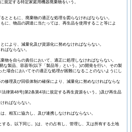
項に規定する特定家庭用機器廃棄物をいう。
ずるとともに、廃棄物の適正な処理を図らなければならない。
ともに、物品の調達に当たっては、再生品を使用すること等によ
ことにより、減量化及び資源化に努めなければならない。
ければならない。
廃棄物を自らの責任において、適正に処理しなければならない。
易な製品、容器等
(以下「製品等」という。)
の開発を行い、その製
った場合においてその適正な処理が困難になることのないようにし
等の修理及び回収体制の確保により、減量化に努めなければならな
年法律第48号)
第2条第4項に規定する再生資源をいう。)
及び再生品
なければならない。
ては、相互に協力し、及び連携しなければならない。
とする。以下同じ。)
は、その占有し、管理し、又は所有する土地