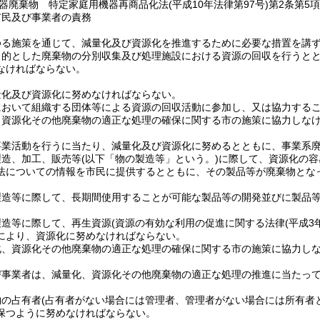
器廃棄物 特定家庭用機器再商品化法
(平成10年法律第97号)
第2条第5
市民及び事業者の責務
ゆる施策を通じて、減量化及び資源化を推進するために必要な措置を講
目的とした廃棄物の分別収集及び処理施設における資源の回収を行うと
なければならない。
量化及び資源化に努めなければならない。
において組織する団体等による資源の回収活動に参加し、又は協力する
、資源化その他廃棄物の適正な処理の確保に関する市の施策に協力しな
事業活動を行うに当たり、減量化及び資源化に努めるとともに、事業系
製造、加工、販売等
(以下「物の製造等」という。)
に際して、資源化の容
法についての情報を市民に提供するとともに、その製品等が廃棄物とな
。
製造等に際して、長期間使用することが可能な製品等の開発並びに製品
製造等に際して、再生資源
(資源の有効な利用の促進に関する法律
(平成3
により、資源化に努めなければならない。
化、資源化その他廃棄物の適正な処理の確保に関する市の施策に協力し
び事業者は、減量化、資源化その他廃棄物の適正な処理の推進に当たっ
物の占有者
(占有者がない場合には管理者、管理者がない場合には所有者
保つように努めなければならない。