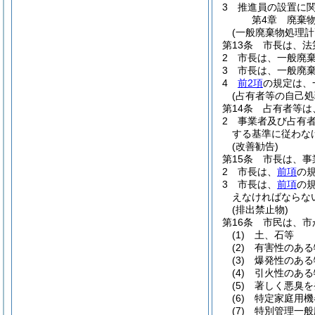
3
推進員の設置に
第4章
廃棄
(一般廃棄物処理計
第13条
市長は、法
2
市長は、一般廃
3
市長は、一般廃
4
前2項
の規定は、
(占有者等の自己処
第14条
占有者等は
2
事業者及び占有
する基準に従わな
(改善勧告)
第15条
市長は、事
2
市長は、
前項
の
3
市長は、
前項
の
えなければならな
(排出禁止物)
第16条
市民は、市
(1)
土、石等
(2)
有害性のある
(3)
爆発性のある
(4)
引火性のある
(5)
著しく悪臭を
(6)
特定家庭用機
(7)
特別管理一般