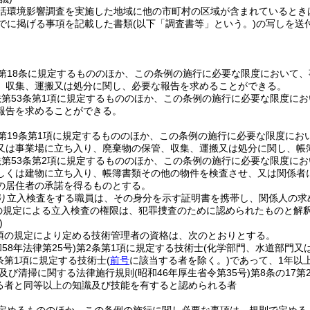
活環境影響調査を実施した地域に他の市町村の区域が含まれているとき
までに掲げる事項を記載した書類
(以下「調査書等」という。)
の写しを送
第18条に規定するもののほか、この条例の施行に必要な限度において
、収集、運搬又は処分に関し、必要な報告を求めることができる。
第53条第1項に規定するもののほか、この条例の施行に必要な限度に
報告を求めることができる。
第19条第1項に規定するもののほか、この条例の施行に必要な限度にお
又は事業場に立ち入り、廃棄物の保管、収集、運搬又は処分に関し、帳
第53条第2項に規定するもののほか、この条例の施行に必要な限度に
しくは建物に立ち入り、帳簿書類その他の物件を検査させ、又は関係者
の居住者の承諾を得るものとする。
り立入検査をする職員は、その身分を示す証明書を携帯し、関係人の求
の規定による立入検査の権限は、犯罪捜査のために認められたものと解
)
3項の規定により定める技術管理者の資格は、次のとおりとする。
和58年法律第25号)
第2条第1項に規定する技術士
(化学部門、水道部門又
条第1項に規定する技術士
(
前号
に該当する者を除く。)
であって、1年以
及び清掃に関する法律施行規則
(昭和46年厚生省令第35号)
第8条の17
る者と同等以上の知識及び技能を有すると認められる者