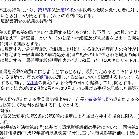
不正の行為により、
第18条
又は
第19条
の手数料の徴収を免れた者に対し
いときは、5万円とする。)
以下の過料に処する。
環境影響調査の結果の縦覧等
第2項
(同条第9項において準用する場合を含む。以下同じ。)
の規定によ
書類
(以下「調査書」という。)
の公衆への縦覧及び意見書を提出する機
に掲げる施設とする。
項に規定するごみ処理施設で焼却により処理する施設
(処理能力の合計が
項に規定する一般廃棄物の最終処分場
(埋立処分の用に供される場所の面
項に規定するし尿処理施設
(処理能力の合計が1日当たり100キロリット
査書を公衆の縦覧に供しようとするときは、規則で定めるところにより
供する場所は、市長が
前項
の規定による公告において指定するものとす
供する期間は、
第1項
の規定による公告の日から起算して1月間とする。
併せて法第8条第2項第2号から第9号までに掲げる事項を記載した書類
3第2項の規定による意見書の提出先は、市長が
前条第1項
の規定による公
ら起算して2週間を経過する日までとする。
関係)
設置又は変更
(法第9条の3第8項の規定による届出を要する場合に限る。
なす。
法
(平成9年法律第81号)
に基づく環境影響評価の手続において、同法第2
響評価条例
(平成12年宮崎県条例第12号)
に基づく環境影響評価の手続に
議)