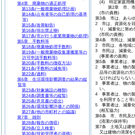
(4)
特定家庭用機
第4章
廃棄物の適正処理
第2章
市、
第13条
(一般廃棄物処理計画)
(市の責務)
第14条
(占有者等の自己処理の基準
第3条
市は、あら
等)
2
市は、資源化を
第15条
(改善勧告)
り、減量化に努め
第16条
(排出禁止物)
(市民の責務)
第17条
(市が行う産業廃棄物の処理)
第4条
市民は、減
第5章
手数料等
2
市民は、各地域
第18条
(廃棄物処理手数料)
3
市民は、減量化
第19条
(一般廃棄物収集運搬業等の
(事業者の責務)
許可申請手数料等)
第5条
事業者は、
第20条
(手数料の徴収方法)
2
事業者は、物の
第21条
(手数料の減免等)
品等の資源化の方
第22条
(過料)
なければならない
第6章
生活環境影響調査の結果の縦
3
事業者は、物の
覧等
い。
第23条
(対象施設の種類)
4
事業者は、物の
第24条
(調査書等の縦覧)
を利用すること等
第25条
(意見書の提出)
5
事業者は、減量
第26条
(環境影響評価との関係)
(相互協力)
第27条
(他の市町村との協議)
第6条
市、市民及
第7章
雑則
(清潔の保持等)
第28条
(報告の徴収)
第7条
土地又は建
第29条
(立入検査)
又は建物の清潔を
第30条
(技術管理者の資格)