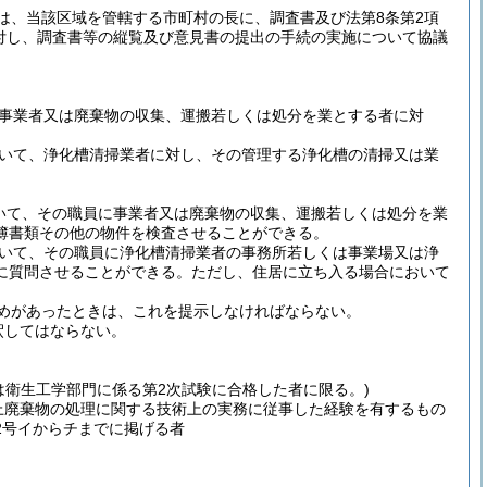
は、当該区域を管轄する市町村の長に、調査書及び法第8条第2項
付し、調査書等の縦覧及び意見書の提出の手続の実施について協議
、事業者又は廃棄物の収集、運搬若しくは処分を業とする者に対
おいて、浄化槽清掃業者に対し、その管理する浄化槽の清掃又は業
いて、その職員に事業者又は廃棄物の収集、運搬若しくは処分を業
簿書類その他の物件を検査させることができる。
おいて、その職員に浄化槽清掃業者の事務所若しくは事業場又は浄
に質問させることができる。
ただし、住居に立ち入る場合において
めがあったときは、これを提示しなければならない。
釈してはならない。
は衛生工学部門に係る第2次試験に合格した者に限る。)
上廃棄物の処理に関する技術上の実務に従事した経験を有するもの
第2号イからチまでに掲げる者