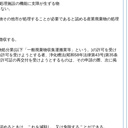
処理施設の機能に支障が生ずる物
らない。
物その他市が処理することが必要であると認める産業廃棄物の処理
徴収する。
物処分業
(以下「一般廃棄物収集運搬業等」という。)
の許可を受け
の許可を受けようとする者、浄化槽法
(昭和58年法律第43号)
第35条
で許可証の再交付を受けようとするものは、その申請の際、次に掲
認めるときは、これを減額し、又は免除することができる。