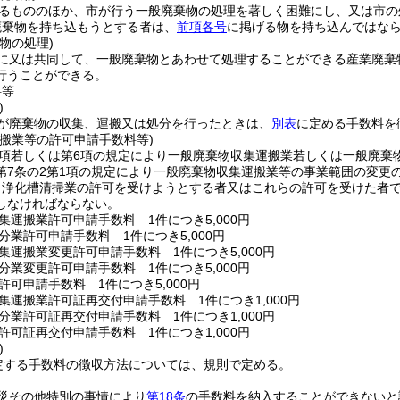
るもののほか、市が行う一般廃棄物の処理を著しく困難にし、又は市の
廃棄物を持ち込もうとする者は、
前項各号
に掲げる物を持ち込んではな
物の処理)
に又は共同して、一般廃棄物とあわせて処理することができる産業廃棄
行うことができる。
料等
)
が廃棄物の収集、運搬又は処分を行ったときは、
別表
に定める手数料を
運搬業等の許可申請手数料等)
1項若しくは第6項の規定により一般廃棄物収集運搬業若しくは一般廃棄
第7条の2第1項の規定により一般廃棄物収集運搬業等の事業範囲の変更
り浄化槽清掃業の許可を受けようとする者又はこれらの許可を受けた者
しなければならない。
集運搬業許可申請手数料 1件につき5,000円
分業許可申請手数料 1件につき5,000円
集運搬業変更許可申請手数料 1件につき5,000円
分業変更許可申請手数料 1件につき5,000円
許可申請手数料 1件につき5,000円
集運搬業許可証再交付申請手数料 1件につき1,000円
分業許可証再交付申請手数料 1件につき1,000円
許可証再交付申請手数料 1件につき1,000円
)
定する手数料の徴収方法については、規則で定める。
災その他特別の事情により
第18条
の手数料を納入することができないと