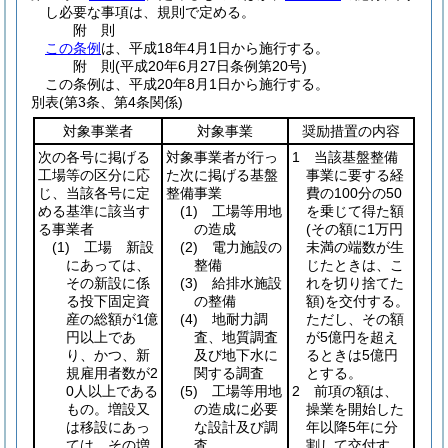
し必要な事項は、規則で定める。
附
則
この条例
は、平成18年4月1日から施行する。
附
則
(平成20年6月27日
条例第20号)
この条例は、平成20年8月1日から施行する。
別表
(第3条、第4条関係)
対象事業者
対象事業
奨励措置の内容
次の各号に掲げる
対象事業者が行っ
1 当該基盤整備
工場等の区分に応
た次に掲げる基盤
事業に要する経
じ、当該各号に定
整備事業
費の100分の50
める基準に該当す
(1)
工場等用地
を乗じて得た額
る事業者
の造成
(その額に1万円
(1)
工場 新設
(2)
電力施設の
未満の端数が生
にあっては、
整備
じたときは、こ
その新設に係
(3)
給排水施設
れを切り捨てた
る投下固定資
の整備
額)
を交付する。
産の総額が1億
(4)
地耐力調
ただし、その額
円以上であ
査、地質調査
が5億円を超え
り、かつ、新
及び地下水に
るときは5億円
規雇用者数が2
関する調査
とする。
0人以上である
(5)
工場等用地
2 前項の額は、
もの。増設又
の造成に必要
操業を開始した
は移設にあっ
な設計及び調
年以降5年に分
ては、その増
査
割して交付す