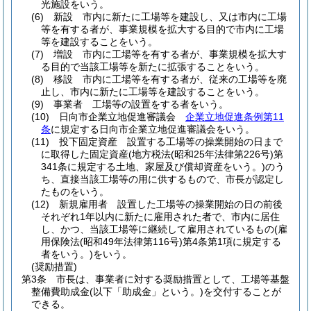
光施設をいう。
(6)
新設 市内に新たに工場等を建設し、又は市内に工場
等を有する者が、事業規模を拡大する目的で市内に工場
等を建設することをいう。
(7)
増設 市内に工場等を有する者が、事業規模を拡大す
る目的で当該工場等を新たに拡張することをいう。
(8)
移設 市内に工場等を有する者が、従来の工場等を廃
止し、市内に新たに工場等を建設することをいう。
(9)
事業者 工場等の設置をする者をいう。
(10)
日向市企業立地促進審議会
企業立地促進条例第11
条
に規定する日向市企業立地促進審議会をいう。
(11)
投下固定資産 設置する工場等の操業開始の日まで
に取得した固定資産
(地方税法
(昭和25年法律第226号)
第
341条に規定する土地、家屋及び償却資産をいう。)
のう
ち、直接当該工場等の用に供するもので、市長が認定し
たものをいう。
(12)
新規雇用者 設置した工場等の操業開始の日の前後
それぞれ1年以内に新たに雇用された者で、市内に居住
し、かつ、当該工場等に継続して雇用されているもの
(雇
用保険法
(昭和49年法律第116号)
第4条第1項に規定する
者をいう。)
をいう。
(奨励措置)
第3条
市長は、事業者に対する奨励措置として、工場等基盤
整備費助成金
(以下「助成金」という。)
を交付することが
できる。