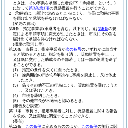
ときは、その事業を承継した者
(以下「承継者」という。)
に対して
第3条第1項
の奨励措置を行うことができる。
2
承継者は、規則で定めるところにより、市長に承継の事実
を届け出て承認を得なければならない。
(変更の届出)
第9条
指定事業者
(承継者を含む。以下同じ。)
は
第5条
の規
定による申請事項に変更が生じたときは、市長にその旨を
届け出て承認を得なければならない。
(指定の取消し等)
第10条
市長は、指定事業者が
次の各号
のいずれかに該当す
ると認めるときは、指定を取り消し、奨励措置を中止し、
又は既に交付した助成金の全部若しくは一部の返還を命ず
ることができる。
(1)
指定の要件を欠くに至ったとき。
(2)
操業開始の日から5年以内に事業を廃止し、又は休止
したとき。
(3)
偽りその他不正の行為により、奨励措置を受けようと
し、又は受けたとき。
(4)
市税を滞納したとき。
(5)
その他市長が不適当と認めるとき。
(報告及び調査)
第11条
市長は、指定事業者に対し、奨励措置に関する報告
を求め、又は実地に調査することができる。
(委任)
第12条
この条例
に定めるもののほか、
この条例
の施行に関