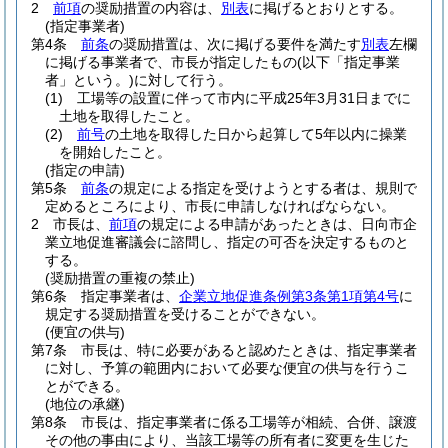
2
前項
の奨励措置の内容は、
別表
に掲げるとおりとする。
(指定事業者)
第4条
前条
の奨励措置は、次に掲げる要件を満たす
別表
左欄
に掲げる事業者で、市長が指定したもの
(以下「指定事業
者」という。)
に対して行う。
(1)
工場等の設置に伴って市内に平成25年3月31日までに
土地を取得したこと。
(2)
前号
の土地を取得した日から起算して5年以内に操業
を開始したこと。
(指定の申請)
第5条
前条
の規定による指定を受けようとする者は、規則で
定めるところにより、市長に申請しなければならない。
2
市長は、
前項
の規定による申請があったときは、日向市企
業立地促進審議会に諮問し、指定の可否を決定するものと
する。
(奨励措置の重複の禁止)
第6条
指定事業者は、
企業立地促進条例第3条第1項第4号
に
規定する奨励措置を受けることができない。
(便宜の供与)
第7条
市長は、特に必要があると認めたときは、指定事業者
に対し、予算の範囲内において必要な便宜の供与を行うこ
とができる。
(地位の承継)
第8条
市長は、指定事業者に係る工場等が相続、合併、譲渡
その他の事由により、当該工場等の所有者に変更を生じた