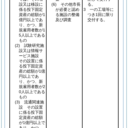
設又は移設に
(6)
その他市長
る。
係る投下固定
が必要と認め
3 一の工場等に
資産の総額が1
る施設の整備
つき1回に限り
億円以上であ
及び調査
交付する。
り、かつ、新
規雇用者数が1
5人以上である
もの
(2)
試験研究施
設又は情報サ
ービス施設
その設置に係
る投下固定資
産の総額が1億
円以上であ
り、かつ、新
規雇用者数が2
0人以上である
もの
(3)
流通関連施
設 その設置
に係る投下固
定資産の総額
が1億円以上で
あり、かつ、