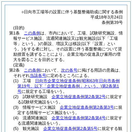
○日向市工場等の設置に伴う基盤整備助成に関する条例
平成18年3月24日
条例第39号
(目的)
第1条
この条例
は、市内において、工場、試験研究施設、情
報サービス施設、流通関連施設又は観光施設
(以下「工場
等」という。)
の新設、増設又は移設
(以下「設置」とい
う。)
をする者に対し、その設置に伴う基盤整備について奨
励措置を講ずることにより、企業立地の促進及び雇用の増
大を図ることを目的とする。
(定義)
第2条
この条例
において、
次の各号
に掲げる用語の意義は、
それぞれ
当該各号
に定めるところによる。
(1)
工場
日向市企業立地促進条例
(昭和63年日向市条例
第19号。以下「企業立地促進条例」という。)
第2条第1
号
に規定する工場をいう。
(2)
試験研究施設
企業立地促進条例第2条第2号
に規定す
る試験研究施設をいう。
(3)
情報サービス施設
企業立地促進条例第2条第3号
に規
定する情報サービス施設をいう。
(4)
流通関連施設
企業立地促進条例第2条第4号
に規定す
る流通関連施設をいう。
(5)
観光施設
企業立地促進条例第2条第5号
に規定する観