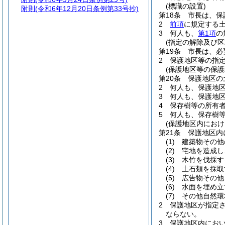
(標識の設置)
附則
(令和6年12月20日条例第33号抄)
第18条
市長は、保
2
前項
に規定する
3
何人も、
第1項
の
(指定の解除及び区
第19条
市長は、必
2
保護地区等の指
(保護地区等の保護
第20条
保護地区の
2
何人も、保護地
3
何人も、保護地
4
保存樹等の所有
5
何人も、保存樹
(保護地区内におけ
第21条
保護地区内
(1)
建築物その他
(2)
宅地を造成し
(3)
木竹を伐採す
(4)
土石類を採取
(5)
広告物その他
(6)
水面を埋め立
(7)
その他自然環
2
保護地区が指定
ならない。
3
保護地区内にお