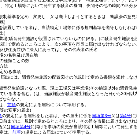
音発生施設を設置する工場又は事業場
(以下「特定工場等」という。)
に
は、特定工場等において発生する騒音の昼間、夜間その他の時間の区分
規制基準を定め、変更し、又は廃止しようとするときは、審議会の意見
務)
を設置している者は、当該特定工場等に係る規制基準を遵守しなければ
出)
業場
(騒音発生施設が設置されていないものに限る。)
に騒音発生施設を
、規則で定めるところにより、次の事項を市長に届け出なければならない
及び住所並びに法人にあっては、その代表者の氏名
場の名称及び所在地
の種類ごとの数
方法
定める事項
る届出には、騒音発生施設の配置図その他規則で定める書類を添付しな
騒音発生施設となった際、現に工場又は事業場
(その施設以外の騒音発
ている者を含む。)
は、当該施設が騒音発生施設となった日から30日以
ばならない。
は、
前項
の規定による届出について準用する。
等の変更の届出)
項
の規定による届出をした者は、その届出に係る
同項第3号
又は
第4号
に
0日前までに、規則で定めるところにより、その旨を市長に届け出なけれ
合又は
同項第4号
に掲げる事項の変更が当該特定工場等において発生す
定は、
前項
の規定による届出について準用する。