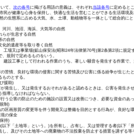
おいて、
次の各号
に掲げる用語の意義は、それぞれ
当該各号
に定めると
市民が健康な心身を保持し、快適な生活を営むことができる生活環境及
然の生態系に占める大気、水、土壌、動植物等を一体として総合的にと
、河川、池沼、海浜、大気等の自然
れらが生息する自然
等の自然
文化的遺産等を取り巻く自然
 工場又は事業場
(鉱山保安法
(昭和24年法律第70号)
第2条第2項に規定
で、規則で定めるものをいう。
 建設工事として行われる作業のうち、著しい騒音を発生する作業で、
害の苦情、良好な環境の侵害に関する苦情及び公害に係る紛争が生じた
るものとする。
び援助)
害が発生し、又は発生するおそれがあると認めるときは、公害を発生さ
う指導しなければならない。
が行う公害の防止のための施設の設置又は改善につき、必要な資金のあ
規制)
地の区画形質の変更等を伴う開発又は整備を目的とする行為が、良好な
環境の保全
保持)
物
(以下「土地等」という。)
を所有し、占有し、又は管理する者
(以下「
去し、及びその土地等への廃棄物の不法投棄を防止する措置を講ずる等