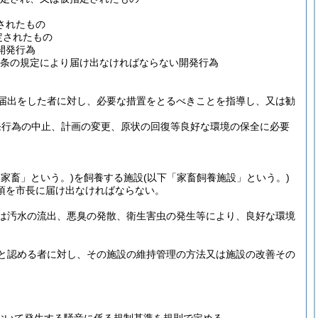
されたもの
定されたもの
開発行為
5条の規定により届け出なければならない開発行為
届出をした者に対し、必要な措置をとるべきことを指導し、又は勧
発行為の中止、計画の変更、原状の回復等良好な環境の保全に必要
「家畜」という。)
を飼養する施設
(以下「家畜飼養施設」という。)
項を市長に届け出なければならない。
は汚水の流出、悪臭の発散、衛生害虫の発生等により、良好な環境
と認める者に対し、その施設の維持管理の方法又は施設の改善その