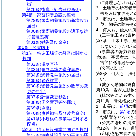
に管理しなければ
出)
2
土地等の所有者
第28条
(指導・勧告及び命令)
害を及ぼすおそれ
第4節
家畜飼養施設の整備
3
市長は、土地等
第29条
(家畜飼養施設の新増設の
草、物等の除去そ
届出)
4
何人も、他人の
第30条
(家畜飼養施設の適正な維
(工事施工者の責務
持管理義務)
第7条
土木工事、
第31条
(勧告及び命令)
しないようこれら
第4章
公害防止
(事業者の努力義務
第1節
特定工場等の騒音に関する
第8条
事業者は、
規制
害等に係る紛争が
第32条
(規制基準)
(公害の防止)
第33条
(規制基準の遵守義務)
第9条
何人も、法
第34条
(騒音発生施設の届出)
い。
第35条
(経過措置)
(愛がん動物の飼育
第36条
(騒音発生施設の数等の変
第10条
愛がん動物
更の届出)
(排水等による生
第37条
(計画変更勧告)
第11条
浄化槽及び
第38条
(氏名変更等の届出)
2
市長は、
前項
の
第39条
(承継)
3
市長は、
第1項
の
第40条
(改善勧告及び改善命令)
な措置をとるべき
第41条
(小規模の事業等に対する
(公共の場所の清潔
配慮)
第12条
何人も、道
第2節
特定建設作業に関する規制
(印刷物配布者の清
第42条
(特定建設作業の実施の届