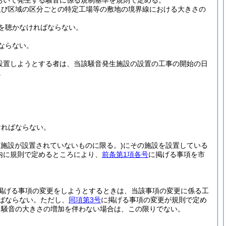
おいて発生する騒音に係る規制基準を規則で定める。
及び区域の区分ごとの特定工場等の敷地の境界線における大きさの
を聴かなければならない。
ならない。
設置しようとする者は、当該騒音発生施設の設置の工事の開始の日
。
ければならない。
生施設が設置されていないものに限る。)
にその施設を設置している
内に規則で定めるところにより、
前条第1項各号
に掲げる事項を市
掲げる事項の変更をしようとするときは、当該事項の変更に係る工
ばならない。
ただし、
同項第3号
に掲げる事項の変更が規則で定め
る騒音の大きさの増加を伴わない場合は、この限りでない。