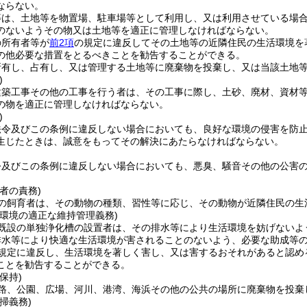
ならない。
等は、土地等を物置場、駐車場等として利用し、又は利用させている場
のないようその物又は土地等を適正に管理しなければならない。
の所有者等が
前2項
の規定に違反してその土地等の近隣住民の生活環境を
の他必要な措置をとるべきことを勧告することができる。
所有し、占有し、又は管理する土地等に廃棄物を投棄し、又は当該土地
)
建築工事その他の工事を行う者は、その工事に際し、土砂、廃材、資材
の物を適正に管理しなければならない。
)
法令及びこの条例に違反しない場合においても、良好な環境の侵害を防
生じたときは、誠意をもってその解決にあたらなければならない。
令及びこの条例に違反しない場合においても、悪臭、騒音その他の公害
者の責務)
の飼育者は、その動物の種類、習性等に応じ、その動物が近隣住民の生
活環境の適正な維持管理義務)
既設の単独浄化槽の設置者は、その排水等により生活環境を妨げないよ
排水等により快適な生活環境が害されることのないよう、必要な助成等
規定に違反し、生活環境を著しく害し、又は害するおそれがあると認め
ことを勧告することができる。
保持)
路、公園、広場、河川、港湾、海浜その他の公共の場所に廃棄物を投棄
掃義務)