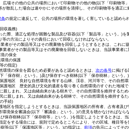
、広場その他の公共の場所において印刷物その他の物
(以下「印刷物等」
等が散乱した場合は速やかにその場所を清掃し、その印刷物等を適正に
2条
の規定に違反して、公共の場所の環境を著しく害していると認めら
回収義務)
った際、適正な処理が困難な製品及び容器
(以下「製品等」という。)
を
り等の方法によりその責任において回収しなければならない。
事業者がその製品等又はその廃棄物を回収しようとするときは、これに
事業者がその製品等又はその廃棄物を回収しないときは、当該事業者に
環境の保全
然環境の保護
等の指定)
然環境の保全を図るため必要があると認めるときは、
次の各号
に掲げる
以下「保存樹」という。)
及び保存すべき樹林
(以下「保存樹林」という。)
保護地区 良好な自然環境を有する山林、渓谷、河川等で、その自然環
保護地区 歴史的及び文化的遺産を取り巻く自然環境のすぐれた地域で
に親しまれ、又は由緒由来がある樹木で、その自然環境を維持するため
民に親しまれ、又は由緒由来がある樹林で、その自然環境を維持するた
の手続)
護地区を指定しようとするときは、当該保護地区の所有者、占有者及び
市環境保全審議会
(以下「審議会」という。)
の意見を聴かなければなら
及び保存樹林
(以下「保存樹等」という。)
を指定しようとするときは、当
指定をする場合には、規則で定めるところにより、その区域、種目等を
存樹等
(以下「保護地区等」という。)
の指定は、
前項
の告示によってその