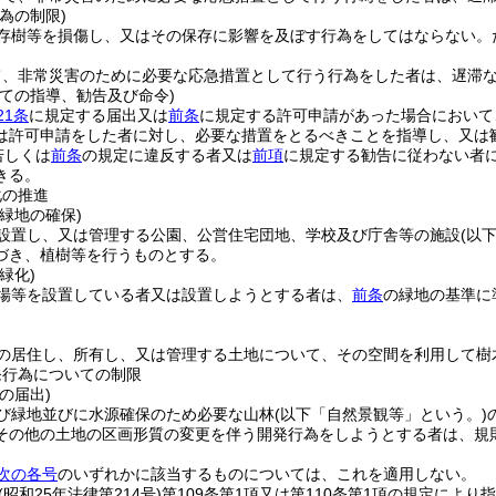
為の制限)
存樹等を損傷し、又はその保存に影響を及ぼす行為をしてはならない。
て、非常災害のために必要な応急措置として行う行為をした者は、遅滞
いての指導、勧告及び命令)
21条
に規定する届出又は
前条
に規定する許可申請があった場合において
は許可申請をした者に対し、必要な措置をとるべきことを指導し、又は
若しくは
前条
の規定に違反する者又は
前項
に規定する勧告に従わない者
きる。
化の推進
緑地の確保)
設置し、又は管理する公園、公営住宅団地、学校及び庁舎等の施設
(以
づき、植樹等を行うものとする。
緑化)
場等を設置している者又は設置しようとする者は、
前条
の緑地の基準に
の居住し、所有し、又は管理する土地について、その空間を利用して樹
発行為についての制限
の届出)
び緑地並びに水源確保のため必要な山林
(以下「自然景観等」という。)
その他の土地の区画形質の変更を伴う開発行為をしようとする者は、規
次の各号
のいずれかに該当するものについては、これを適用しない。
(昭和25年法律第214号)
第109条第1項又は第110条第1項の規定によ