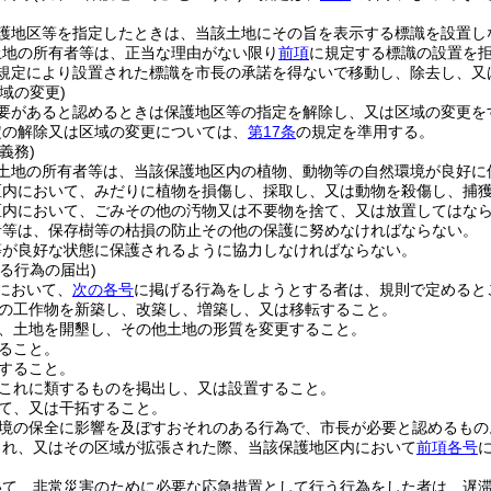
護地区等を指定したときは、当該土地にその旨を表示する標識を設置し
土地の所有者等は、正当な理由がない限り
前項
に規定する標識の設置を
規定により設置された標識を市長の承諾を得ないで移動し、除去し、又
域の変更)
要があると認めるときは保護地区等の指定を解除し、又は区域の変更を
定の解除又は区域の変更については、
第17条
の規定を準用する。
義務)
土地の所有者等は、当該保護地区内の植物、動物等の自然環境が良好に
区内において、みだりに植物を損傷し、採取し、又は動物を殺傷し、捕
区内において、ごみその他の汚物又は不要物を捨て、又は放置してはな
者等は、保存樹等の枯損の防止その他の保護に努めなければならない。
等が良好な状態に保護されるように協力しなければならない。
る行為の届出)
において、
次の各号
に掲げる行為をしようとする者は、規則で定めると
の工作物を新築し、改築し、増築し、又は移転すること。
、土地を開墾し、その他土地の形質を変更すること。
ること。
すること。
これに類するものを掲出し、又は設置すること。
て、又は干拓すること。
境の保全に影響を及ぼすおそれのある行為で、市長が必要と認めるもの
され、又はその区域が拡張された際、当該保護地区内において
前項各号
いて、非常災害のために必要な応急措置として行う行為をした者は、遅