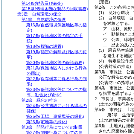
(定義)
第14条
(勧告及び命令)
第2条
この条例に
第15条
(処理困難な製品の回収義務)
(1)
良好な環境 
第3章
自然環境の保全
(2)
自然環境 自
第1節
自然環境の保護
を対象とする。
第16条
(自然環境保護地区等の指
ア
山林、原野
定)
イ
動植物とこ
第17条
(保護地区等の指定の手
ウ
公園、緑地
続)
エ
歴史的及び
第18条
(標識の設置)
(3)
騒音発生施設
第19条
(指定の解除及び区域の変
を発生する施設
更)
(4)
特定建設作業
第20条
(保護地区等の保護義務)
(公害対策の推進)
第21条
(保護地区内における行為
第3条
市長は、公
の届出)
公正な解決に努め
第22条
(保存樹等に係る行為の制
(公害防止の指導及
限)
第4条
市長は、公
第23条
(保護地区等についての指
な措置を講ずるよ
導、勧告及び命令)
2
市長は、事業者
第2節
緑化の推進
(土地の開発行為の
第24条
(公共施設における緑地の
第5条
市長は、土
確保)
第2章
生活
第25条
(工場、事業場等の緑化)
(土地建物等の清潔
第26条
(宅地等の緑化)
第6条
土地又は建
第3節
開発行為についての制限
された廃棄物を除
第27条
(開発行為についての届