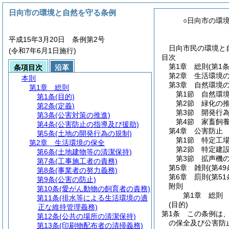
日向市の環境と自然を守る条例
○日向市の環
平成15年3月20日 条例第2号
日向市民の環境と自
(令和7年6月1日施行)
目次
第1章
総則
(第1
条項目次
沿革
第2章
生活環境
本則
第3章
自然環境
第1章
総則
第1節
自然環
第1条
(目的)
第2節
緑化の
第2条
(定義)
第3節
開発行
第3条
(公害対策の推進)
第4節
家畜飼
第4条
(公害防止の指導及び援助)
第4章
公害防止
第5条
(土地の開発行為の規制)
第1節
特定工
第2章
生活環境の保全
第2節
特定建
第6条
(土地建物等の清潔保持)
第3節
拡声機
第7条
(工事施工者の責務)
第5章
雑則
(第4
第8条
(事業者の努力義務)
第6章
罰則
(第5
第9条
(公害の防止)
附則
第10条
(愛がん動物の飼育者の責務)
第1章
総則
第11条
(排水等による生活環境の適
(目的)
正な維持管理義務)
第1条
この条例は
第12条
(公共の場所の清潔保持)
の保全及び公害防
第13条
(印刷物配布者の清掃義務)