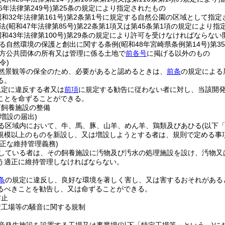
6年法律第249号)
第25条の規定により指定されたもの
昭和32年法律第161号)
第2条第1号に規定する自然公園の区域として指定
法
(昭和47年法律第85号)
第22条第1項又は第45条第1項の規定により指
昭和43年法律第100号)
第29条の規定により許可を受けなければならない
る自然環境の保護と創出に関する条例
(昭和48年宮崎県条例第14号)
第3
方公共団体の所有又は管理に係る土地で
前各号
に掲げる以外のもの
令)
然景観等の保全のため、必要があると認めるときは、
前条
の規定による
る。
規定に違反する者又は
前項
に規定する勧告に従わない者に対し、当該開
ことを命ずることができる。
畜飼養施設の整備
増設の届出)
る区域内において、牛、馬、豚、山羊、めん羊、鶏類及びあひる
(以下
規模以上のものを新設し、又は増設しようとする者は、規則で定める事
正な維持管理義務)
している者は、その飼養施設に汚物及び汚水の処理施設を設け、汚物又
う適正に維持管理しなければならない。
条
の規定に違反し、良好な環境を著しく害し、又は害するおそれがある
るべきことを勧告し、又は命ずることができる。
防止
定工場等の騒音に関する規制