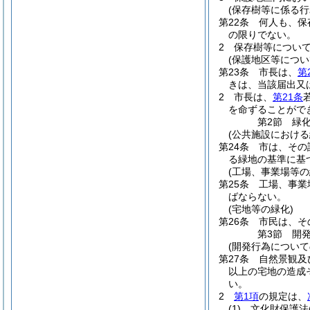
(保存樹等に係る行
第22条
何人も、保
の限りでない。
2
保存樹等につい
(保護地区等につ
第23条
市長は、
第
きは、当該届出又
2
市長は、
第21条
を命ずることがで
第2節
緑
(公共施設における
第24条
市は、その
る緑地の基準に基
(工場、事業場等の
第25条
工場、事業
ばならない。
(宅地等の緑化)
第26条
市民は、そ
第3節
開
(開発行為について
第27条
自然景観及
以上の宅地の造成
い。
2
第1項
の規定は、
(1)
文化財保護法