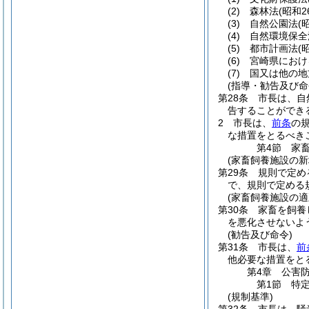
(2)
森林法
(昭和2
(3)
自然公園法
(
(4)
自然環境保全
(5)
都市計画法
(
(6)
宮崎県におけ
(7)
国又は他の地
(指導・勧告及び命
第28条
市長は、自
告することができ
2
市長は、
前条
の
な措置をとるべき
第4節
家
(家畜飼養施設の新
第29条
規則で定め
で、規則で定める
(家畜飼養施設の適
第30条
家畜を飼養
を悪化させないよ
(勧告及び命令)
第31条
市長は、
前
他必要な措置をと
第4章
公害
第1節
特
(規制基準)