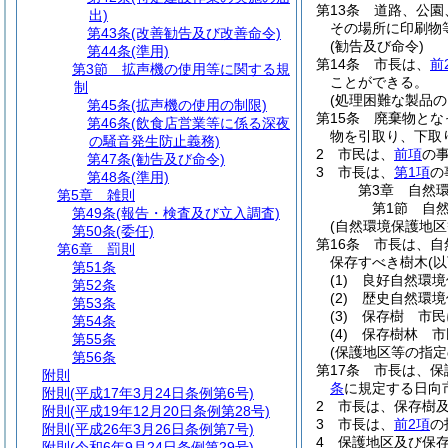
第13条
道路、公園
出)
その場所に印刷物
第43条
(改善勧告及び改善命令)
(勧告及び命令)
第44条
(準用)
第14条
市長は、
前
第3節
拡声機の使用等に関する規
ことができる。
制
(処理困難な製品の
第45条
(拡声機の使用の制限)
第15条
廃棄物とな
第46条
(飲食店営業等に係る深夜
物を引取り、下取
の騒音発生防止義務)
2
市民は、
前項
の
第47条
(勧告及び命令)
3
市長は、
第1項
の
第48条
(準用)
第3章
自然
第5章
雑則
第1節
自
第49条
(報告・検査及び立入調査)
(自然環境保護地区
第50条
(委任)
第16条
市長は、自
第6章
罰則
保存すべき樹木
(
第51条
(1)
良好自然環境
第52条
(2)
歴史自然環境
第53条
(3)
保存樹 市民
第54条
(4)
保存樹林 市
第55条
(保護地区等の指定
第56条
第17条
市長は、保
附則
条
に規定する日向
附則
(平成17年3月24日条例第6号)
2
市長は、保存樹
附則
(平成19年12月20日条例第28号)
3
市長は、
前2項
の
附則
(平成26年3月26日条例第7号)
4
保護地区及び保
附則
(令和6年9月24日条例第29号)