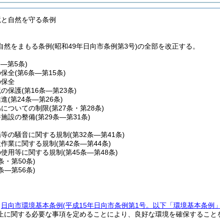
境と自然を守る条例
然をまもる条例(昭和49年日向市条例第3号)の全部を改正する。
条―第5条)
の保全
(第6条―第15条)
の保全
境の保護
(第16条―第23条)
推進
(第24条―第26条)
為についての制限
(第27条・第28条)
養施設の整備
(第29条―第31条)
場等の騒音に関する規制
(第32条―第41条)
設作業に関する規制
(第42条―第44条)
の使用等に関する規制
(第45条―第48条)
9条・第50条)
1条―第56条)
、
日向市環境基本条例
(平成15年日向市条例第1号。以下「環境基本条例」
止に関する必要な事項を定めることにより、良好な環境を確保すること