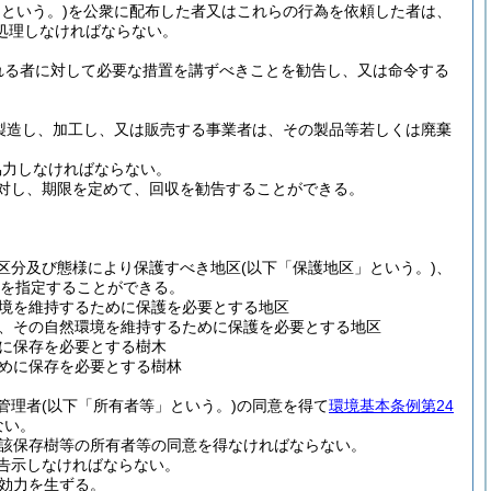
という。)
を公衆に配布した者又はこれらの行為を依頼した者は、
処理しなければならない。
れる者に対して必要な措置を講ずべきことを勧告し、又は命令する
製造し、加工し、又は販売する事業者は、その製品等若しくは廃棄
協力しなければならない。
対し、期限を定めて、回収を勧告することができる。
区分及び態様により保護すべき地区
(以下「保護地区」という。)
、
を指定することができる。
境を維持するために保護を必要とする地区
、その自然環境を維持するために保護を必要とする地区
に保存を必要とする樹木
めに保存を必要とする樹林
管理者
(以下「所有者等」という。)
の同意を得て
環境基本条例第24
ない。
該保存樹等の所有者等の同意を得なければならない。
告示しなければならない。
効力を生ずる。