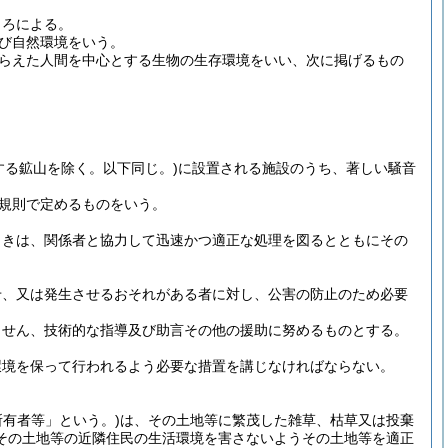
ころによる。
び自然環境をいう。
らえた人間を中心とする生物の生存環境をいい、次に掲げるもの
する鉱山を除く。以下同じ。)
に設置される施設のうち、著しい騒音
規則で定めるものをいう。
ときは、関係者と協力して迅速かつ適正な処理を図るとともにその
せ、又は発生させるおそれがある者に対し、公害の防止のため必要
っせん、技術的な指導及び助言その他の援助に努めるものとする。
環境を保って行われるよう必要な措置を講じなければならない。
所有者等」という。)
は、その土地等に繁茂した雑草、枯草又は投棄
その土地等の近隣住民の生活環境を害さないようその土地等を適正