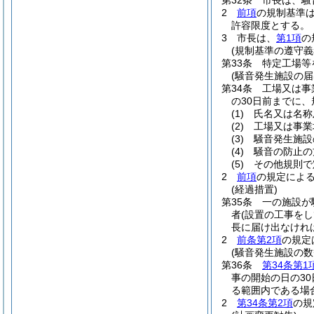
第32条
市長は、騒
2
前項
の規制基準
許容限度とする。
3
市長は、
第1項
の
(規制基準の遵守義
第33条
特定工場等
(騒音発生施設の届
第34条
工場又は事
の30日前までに
(1)
氏名又は名称
(2)
工場又は事業
(3)
騒音発生施設
(4)
騒音の防止の
(5)
その他規則で
2
前項
の規定によ
(経過措置)
第35条
一の施設が
者
(設置の工事をし
長に届け出なけれ
2
前条第2項
の規定
(騒音発生施設の数
第36条
第34条第1
事の開始の日の3
る範囲内である場
2
第34条第2項
の規