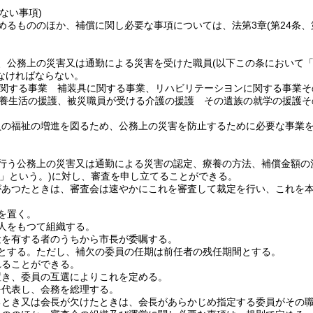
。
ない事項)
めるもののほか、補償に関し必要な事項については、法第3章
(第24条
、公務上の災害又は通勤による災害を受けた職員
(以下この条において
なければならない。
関する事業 補装具に関する事業、リハビリテーシヨンに関する事業そ
養生活の援護、被災職員が受ける介護の援護 その遺族の就学の援護そ
員の福祉の増進を図るため、公務上の災害を防止するために必要な事業
行う公務上の災害又は通勤による災害の認定、療養の方法、補償金額の
」という。)
に対し、審査を申し立てることができる。
があつたときは、審査会は速やかにこれを審査して裁定を行い、これを
を置く。
人をもつて組織する。
験を有する者のうちから市長が委嘱する。
とする。
ただし、補欠の委員の任期は前任者の残任期間とする。
れることができる。
置き、委員の互選によりこれを定める。
を代表し、会務を総理する。
るとき又は会長が欠けたときは、会長があらかじめ指定する委員がその