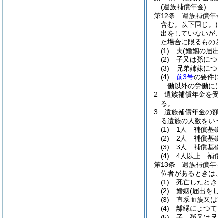
(遺族補償年金)
第12条
遺族補償年
含む。以下同じ。)
出をしていないが
た場合に限るもの
(1)
夫
(婚姻の届
(2)
子又は孫につ
(3)
兄弟姉妹につ
(4)
前3号
の要件
働以外の労働に
2
遺族補償年金を
る。
3
遺族補償年金の
る遺族の人数をい
(1)
1人 補償基
(2)
2人 補償基
(3)
3人 補償基
(4)
4人以上 補
第13条
遺族補償年
位者があるときは
(1)
死亡したとき
(2)
婚姻
(届出を
(3)
直系血族又は
(4)
離縁によつて
(5)
子、孫又は兄