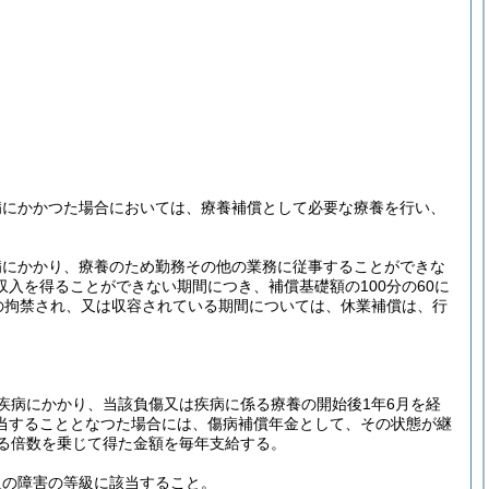
病にかかつた場合においては、療養補償として必要な療養を行い、
病にかかり、療養のため勤務その他の業務に従事することができな
入を得ることができない期間につき、補償基礎額の100分の60に
の拘禁され、又は収容されている期間については、休業補償は、行
疾病にかかり、当該負傷又は疾病に係る療養の開始後1年6月を経
当することとなつた場合には、傷病補償年金として、その状態が継
る倍数を乗じて得た金額を毎年支給する。
級の障害の等級に該当すること。