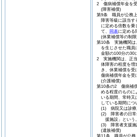
2
傷病補償年金を
(障害補償)
第9条
職員が公務
障害等級に該当す
に定める倍数を乗
て、
同表
に定める
(休業補償等の制限
第10条
実施機関は
を生じさせた職員
金額の100分の3
2
実施機関は、正
体障害の程度を増
き、休業補償を受
傷病補償年金を受
(介護補償)
第10条の2
傷病補
める程度のものに
いる期間、常時又
している期間につ
(1)
病院又は診療
(2)
障害者の日常
援施設」という。
(3)
障害者支援施
(遺族補償)
第11条
職員が公務