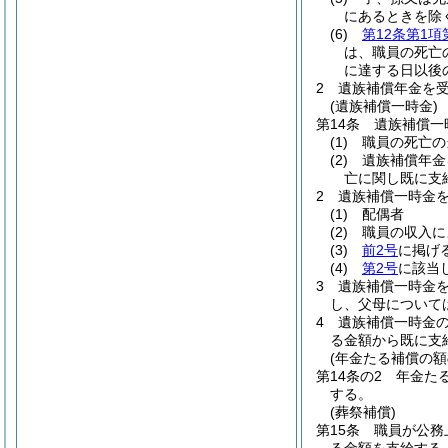
にあるときを除
(6)
第12条第1項
は、職員の死亡
に達する日以後
2
遺族補償年金を
(遺族補償一時金)
第14条
遺族補償一
(1)
職員の死亡の
(2)
遺族補償年金
亡に関し既に支
2
遺族補償一時金
(1)
配偶者
(2)
職員の収入に
(3)
前2号
に掲げ
(4)
第2号
に該当
3
遺族補償一時金
し、父母について
4
遺族補償一時金
る金額から既に支
(年金たる補償の額
第14条の2
年金た
する。
(葬祭補償)
第15条
職員が公務