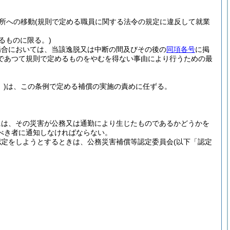
所への移動
(規則で定める職員に関する法令の規定に違反して就業
るものに限る。)
場合においては、当該逸脱又は中断の間及びその後の
同項各号
に掲
であつて規則で定めるものをやむを得ない事由により行うための最
)
は、この条例で定める補償の実施の責めに任ずる。
には、その災害が公務又は通勤により生じたものであるかどうかを
べき者に通知しなければならない。
認定をしようとするときは、公務災害補償等認定委員会
(以下「認定