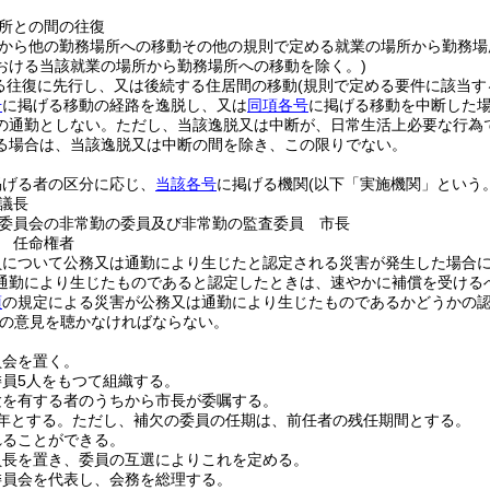
所との間の往復
から他の勤務場所への移動その他の規則で定める就業の場所から勤務場
おける当該就業の場所から勤務場所への移動を除く。)
る往復に先行し、又は後続する住居間の移動
(規則で定める要件に該当す
号
に掲げる移動の経路を逸脱し、又は
同項各号
に掲げる移動を中断した
の通勤としない。
ただし、当該逸脱又は中断が、日常生活上必要な行為
る場合は、当該逸脱又は中断の間を除き、この限りでない。
掲げる者の区分に応じ、
当該各号
に掲げる機関
(以下「実施機関」という。
議長
委員会の非常勤の委員及び非常勤の監査委員 市長
 任命権者
員について公務又は通勤により生じたと認定される災害が発生した場合
通勤により生じたものであると認定したときは、速やかに補償を受ける
項
の規定による災害が公務又は通勤により生じたものであるかどうかの
の意見を聴かなければならない。
員会を置く。
員5人をもつて組織する。
験を有する者のうちから市長が委嘱する。
年とする。
ただし、補欠の委員の任期は、前任者の残任期間とする。
れることができる。
員長を置き、委員の互選によりこれを定める。
委員会を代表し、会務を総理する。