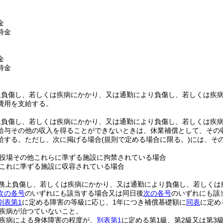
金
時金
金
時金
上負傷し、若しくは疾病にかかり、又は通勤により負傷し、若しくは疾
費用を支給する。
上負傷し、若しくは疾病にかかり、又は通勤により負傷し、若しくは疾
給与その他の収入を得ることができないときは、休業補償として、その収
給する。
ただし、次に掲げる場合
(規則で定める場合に限る。)
には、そ
役場その他これらに準ずる施設に拘禁されている場合
これに準ずる施設に収容されている場合
務上負傷し、若しくは疾病にかかり、又は通勤により負傷し、若しくは
次の各号
のいずれにも該当する場合又は同日後
次の各号
のいずれにも該
別表第1
に定める障害の等級に応じ、1年につき補償基礎額に
同表
に定め
疾病が治つていないこと。
疾病による身体障害の程度が、
別表第1
に定める第1級、第2級又は第3