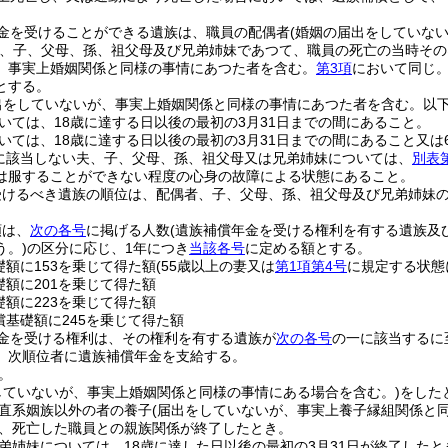
金を受けることができる遺族は、職員の配偶者
(婚姻の届出をしていな
、子、父母、孫、祖父母及び兄弟姉妹であつて、職員の死亡の当時その
、事実上婚姻関係と同様の事情にあつた者を含む。
第3項
において同じ。
とする。
出をしていないが、事実上婚姻関係と同様の事情にあつた者を含む。以下
いては、18歳に達する日以後の最初の3月31日までの間にあること。
いては、18歳に達する日以後の最初の3月31日までの間にあること又は
に該当しない夫、子、父母、孫、祖父母又は兄弟姉妹については、
別表
は服することができない程度の心身の故障による状態にあること。
受けるべき遺族の順位は、配偶者、子、父母、孫、祖父母及び兄弟姉妹
額は、
次の各号
に掲げる人数
(遺族補償年金を受ける権利を有する遺族及
う。)
の区分に応じ、1年につき
当該各号
に定める額とする。
礎額に153を乗じて得た額
(55歳以上の妻又は
第1項第4号
に規定する状態
礎額に201を乗じて得た額
礎額に223を乗じて得た額
償基礎額に245を乗じて得た額
金を受ける権利は、その権利を有する遺族が
次の各号
の一に該当するに
、次順位者に遺族補償年金を支給する。
。
していないが、事実上婚姻関係と同様の事情にある場合を含む。)
をした
直系姻族以外の者の養子
(届出をしていないが、事実上養子縁組関係と
、死亡した職員との親族関係が終了したとき。
弟姉妹については、18歳に達した日以後の最初の3月31日が終了したと