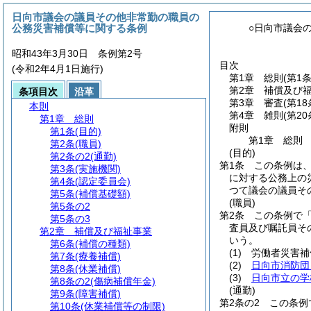
日向市議会の議員その他非常勤の職員の
公務災害補償等に関する条例
○日向市議会
昭和43年3月30日 条例第2号
目次
(令和2年4月1日施行)
第1章
総則
(第1
第2章
補償及び
条項目次
沿革
第3章
審査
(第1
本則
第4章
雑則
(第2
第1章
総則
附則
第1条
(目的)
第1章
総則
第2条
(職員)
(目的)
第2条の2
(通勤)
第1条
この条例は
第3条
(実施機関)
に対する公務上の
第4条
(認定委員会)
つて議会の議員そ
第5条
(補償基礎額)
(職員)
第5条の2
第2条
この条例で
第5条の3
査員及び嘱託員そ
第2章
補償及び福祉事業
いう。
第6条
(補償の種類)
(1)
労働者災害補
第7条
(療養補償)
(2)
日向市消防団
第8条
(休業補償)
(3)
日向市立の学
第8条の2
(傷病補償年金)
(通勤)
第9条
(障害補償)
第2条の2
この条例
第10条
(休業補償等の制限)