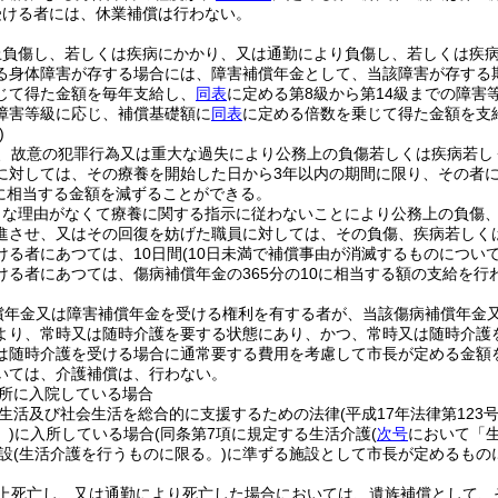
受ける者には、休業補償は行わない。
上負傷し、若しくは疾病にかかり、又は通勤により負傷し、若しくは疾
る身体障害が存する場合には、障害補償年金として、当該障害が存する
じて得た金額を毎年支給し、
同表
に定める第8級から第14級までの障
障害等級に応じ、補償基礎額に
同表
に定める倍数を乗じて得た金額を支
)
、故意の犯罪行為又は重大な過失により公務上の負傷若しくは疾病若し
に対しては、その療養を開始した日から3年以内の期間に限り、その者
0に相当する金額を減ずることができる。
当な理由がなくて療養に関する指示に従わないことにより公務上の負傷
進させ、又はその回復を妨げた職員に対しては、その負傷、疾病若しく
ける者にあつては、10日間
(10日未満で補償事由が消滅するものについ
ける者にあつては、傷病補償年金の365分の10に相当する額の支給を行
償年金又は障害補償年金を受ける権利を有する者が、当該傷病補償年金
より、常時又は随時介護を要する状態にあり、かつ、常時又は随時介護
は随時介護を受ける場合に通常要する費用を考慮して市長が定める金額
いては、介護補償は、行わない。
所に入院している場合
生活及び社会生活を総合的に支援するための法律
(平成17年法律第123号
)
に入所している場合
(同条第7項に規定する生活介護
(
次号
において「生
設
(生活介護を行うものに限る。)
に準ずる施設として市長が定めるもの
上死亡し、又は通勤により死亡した場合においては、遺族補償として、