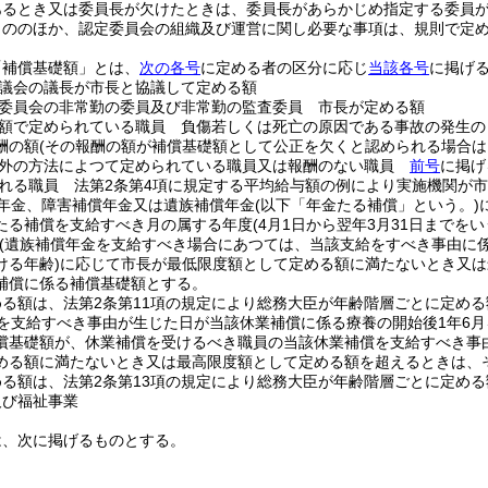
あるとき又は委員長が欠けたときは、委員長があらかじめ指定する委員
もののほか、認定委員会の組織及び運営に関し必要な事項は、規則で定
「補償基礎額」とは、
次の各号
に定める者の区分に応じ
当該各号
に掲げ
議会の議長が市長と協議して定める額
委員会の非常勤の委員及び非常勤の監査委員 市長が定める額
額で定められている職員 負傷若しくは死亡の原因である事故の発生の
酬の額
(その報酬の額が補償基礎額として公正を欠くと認められる場合は
以外の方法によつて定められている職員又は報酬のない職員
前号
に掲げ
れる職員 法第2条第4項に規定する平均給与額の例により実施機関が
年金、障害補償年金又は遺族補償年金
(以下「年金たる補償」という。)
たる補償を支給すべき月の属する年度
(4月1日から翌年3月31日までを
(遺族補償年金を支給すべき場合にあつては、当該支給をすべき事由に
ける年齢)
に応じて市長が最低限度額として定める額に満たないとき又は
補償に係る補償基礎額とする。
める額は、法第2条第11項の規定により総務大臣が年齢階層ごとに定め
を支給すべき事由が生じた日が当該休業補償に係る療養の開始後1年6
償基礎額が、休業補償を受けるべき職員の当該休業補償を支給すべき事
める額に満たないとき又は最高限度額として定める額を超えるときは、
める額は、法第2条第13項の規定により総務大臣が年齢階層ごとに定め
及び福祉事業
は、次に掲げるものとする。