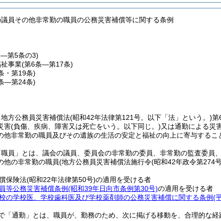
の議員その他非常勤の職員の公務災害補償等に関する条例
条―第5条の3)
福祉事業
(第6条―第17条)
8条・第19条)
0条―第24条)
、地方公務員災害補償法
(昭和42年法律第121号。以下「法」という。)
第
災害
(負傷、疾病、障害又は死亡をいう。以下同じ。)
又は通勤による災
の他非常勤の職員及びその遺族の生活の安定と福祉の向上に寄与するこ
「職員」とは、議会の議員、委員会の非常勤の委員、非常勤の監査委員
の他の非常勤の職員
(地方公務員災害補償法施行令
(昭和42年政令第274号
償保険法
(昭和22年法律第50号)
の適用を受ける者
員等公務災害補償条例
(昭和39年日向市条例第30号)
の適用を受ける者
校の学校医、学校歯科医及び学校薬剤師の公務災害補償に関する条例
(
で「通勤」とは、職員が、勤務のため、次に掲げる移動を、合理的な経