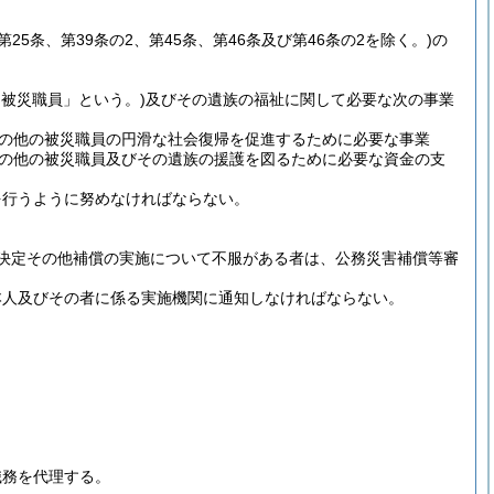
、第25条、第39条の2、第45条、第46条及び第46条の2を除く。)
の
「被災職員」という。)
及びその遺族の福祉に関して必要な次の事業
の他の被災職員の円滑な社会復帰を促進するために必要な事業
の他の被災職員及びその遺族の援護を図るために必要な資金の支
を行うように努めなければならない。
決定その他補償の実施について不服がある者は、公務災害補償等審
本人及びその者に係る実施機関に通知しなければならない。
職務を代理する。