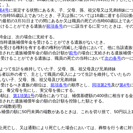
く。)
。
第4号
に規定する状態にある夫、子、父母、孫、祖父母又は兄弟姉妹に
の当時55歳以上であつたとき、子又は孫については18歳に達する日以後
の最初の3月31日までの間にあるか又は職員の死亡の当時60歳以上であ
受けることができる遺族が
前項各号
の一に該当するに至つたときは、そ
時金は、次の場合に支給する。
当時遺族補償年金を受けることができる遺族がないとき。
を受ける権利を有する者の権利が消滅した場合において、他に当該遺族
給された遺族補償年金の額の合計額が
前号
の場合に支給される遺族補償
を受けることができる遺族は、職員の死亡の当時において
次の各号
の一
よつて生計を維持していた子、父母、孫、祖父母及び兄弟姉妹
る者以外の者で、主として職員の収入によつて生計を維持していたもの
しない子、父母、孫、祖父母及び兄弟姉妹
を受けるべき遺族の順位は、
前項各号
の順序とし、
同項第2号
及び
第4号
は、養父母を先にし、実父母を後にする。
の額は、
第1項第1号
の場合にあつては、補償基礎額の400倍に相当する
給された遺族補償年金の額の合計額を控除した額とする。
の端数処理)
る補償の額に50円未満の端数があるときは、これを切り捨て、50円以上1
上死亡し、又は通勤により死亡した場合においては、葬祭を行う者に対