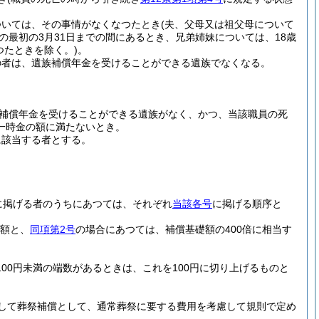
ついては、その事情がなくなつたとき
(夫、父母又は祖父母について
の最初の3月31日までの間にあるとき、兄弟姉妹については、18歳
つたときを除く。)
。
の者は、遺族補償年金を受けることができる遺族でなくなる。
補償年金を受けることができる遺族がなく、かつ、当該職員の死
一時金の額に満たないとき。
に該当する者とする。
に掲げる者のうちにあつては、それぞれ
当該各号
に掲げる順序と
金額と、
同項第2号
の場合にあつては、補償基礎額の400倍に相当す
00円未満の端数があるときは、これを100円に切り上げるものと
して葬祭補償として、通常葬祭に要する費用を考慮して規則で定め