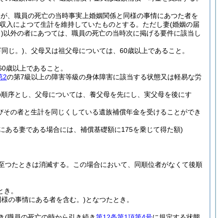
いが、職員の死亡の当時事実上婚姻関係と同様の事情にあつた者を
収入によつて生計を維持していたものとする。
ただし妻
(婚姻の届
)
以外の者にあつては、職員の死亡の当時次に掲げる要件に該当し
同じ。)
、父母又は祖父母については、60歳以上であること。
60歳以上であること。
第2
の第7級以上の障害等級の身体障害に該当する状態又は軽易な労
の順序とし、父母については、養父母を先にし、実父母を後にす
びその者と生計を同じくしている遺族補償年金を受けることができ
にある妻である場合には、補償基礎額に175を乗じて得た額)
至つたときは消滅する。
この場合において、同順位者がなくて後順
とき。
同様の事情にある者を含む。)
となつたとき。
き
(職員の死亡の時から引き続き
第12条第1項第4号
に規定する状態