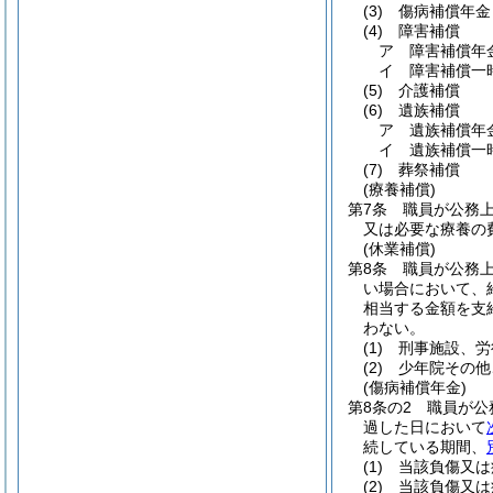
(3)
傷病補償年金
(4)
障害補償
ア
障害補償年
イ
障害補償一
(5)
介護補償
(6)
遺族補償
ア
遺族補償年
イ
遺族補償一
(7)
葬祭補償
(療養補償)
第7条
職員が公務
又は必要な療養の
(休業補償)
第8条
職員が公務
い場合において、
相当する金額を支
わない。
(1)
刑事施設、労
(2)
少年院その他
(傷病補償年金)
第8条の2
職員が公
過した日において
続している期間、
(1)
当該負傷又は
(2)
当該負傷又は