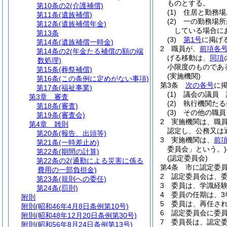
ものとする。
第10条の2
(介護補償)
(1)
住居と勤務場
第11条
(遺族補償)
(2)
一の勤務場所
第12条
(遺族補償年金)
している場合に
第13条
(3)
第1号
に掲げ
第14条
(遺族補償一時金)
2
職員が、
前項各
第14条の2
(年金たる補償の額の端
げる移動は、
同項
数処理)
小限度のものであ
第15条
(葬祭補償)
(実施機関)
第16条
(この条例に定めがない事項)
第3条
次の各号
に
第17条
(福祉事業)
(1)
議会の議員 
第3章
審査
(2)
執行機関たる
第18条
(審査)
(3)
その他の職員
第19条
(審査会)
2
実施機関は、職
第4章
雑則
認定し、公務又は
第20条
(報告、出頭等)
3
実施機関は、
前
第21条
(一時差止め)
委員会」という。)
第22条
(期間の計算)
(認定委員会)
第22条の2
(通勤による災害に係る
第4条
市に認定委
費用の一部負担金)
2
認定委員会は、委
第23条
(規則への委任)
3
委員は、学識経
第24条
(罰則)
4
委員の任期は、3
附則
5
委員は、再任さ
附則
(昭和46年4月8日条例第10号)
6
認定委員会に委
附則
(昭和48年12月20日条例第30号)
7
委員長は、認定
附則
(昭和56年8月24日条例第13号)