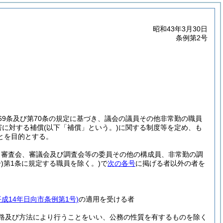
昭和43年3月30日
条例第2号
69条及び第70条の規定に基づき、議会の議員その他非常勤の職員
害に対する補償
(以下「補償」という。)
に関する制度等を定め、も
とを目的とする。
、審査会、審議会及び調査会等の委員その他の構成員、非常勤の調
)
第1条に規定する職員を除く。)
で
次の各号
に掲げる者以外の者を
平成14年日向市条例第1号)
の適用を受ける者
路及び方法により行うことをいい、公務の性質を有するものを除く