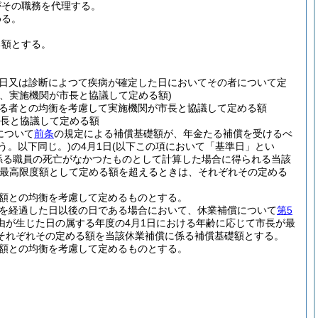
がその職務を代理する。
める。
る額とする。
日又は診断によつて疾病が確定した日においてその者について定
、実施機関が市長と協議して定める額)
る者との均衡を考慮して実施機関が市長と協議して定める額
市長と協議して定める額
について
前条
の規定による補償基礎額が、年金たる補償を受けるべ
いう。以下同じ。)
の4月1日
(以下この項において「基準日」とい
係る職員の死亡がなかつたものとして計算した場合に得られる当該
最高限度額として定める額を超えるときは、それぞれその定める
る額との均衡を考慮して定めるものとする。
月を経過した日以後の日である場合において、休業補償について
第5
由が生じた日の属する年度の4月1日における年齢に応じて市長が最
それぞれその定める額を当該休業補償に係る補償基礎額とする。
る額との均衡を考慮して定めるものとする。