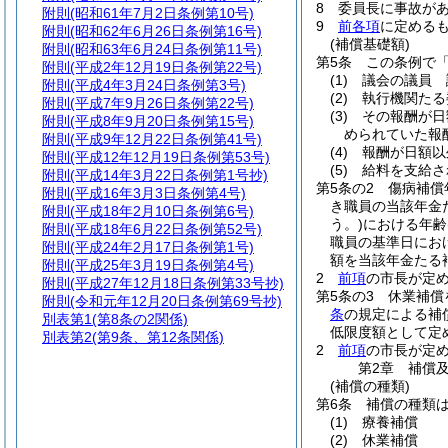
8
委員長に事故が
附則
(昭和61年7月2日条例第10号)
9
前各項
に定める
附則
(昭和62年6月26日条例第16号)
(補償基礎額)
附則
(昭和63年6月24日条例第11号)
第5条
この条例で
附則
(平成2年12月19日条例第22号)
(1)
議会の議員 
附則
(平成4年3月24日条例第3号)
(2)
執行機関たる
附則
(平成7年9月26日条例第22号)
(3)
その報酬が日
附則
(平成8年9月20日条例第15号)
められていた報
附則
(平成9年12月22日条例第41号)
(4)
報酬が日額
附則
(平成12年12月19日条例第53号)
(5)
給料を支給さ
附則
(平成14年3月22日条例第1号抄)
第5条の2
傷病補償
附則
(平成16年3月3日条例第4号)
き職員の当該年金
附則
(平成18年2月10日条例第6号)
う。)
における年齢
附則
(平成18年6月22日条例第52号)
職員の基準日にお
附則
(平成24年2月17日条例第1号)
額を当該年金たる
附則
(平成25年3月19日条例第4号)
2
前項
の市長が定
附則
(平成27年12月18日条例第33号抄)
第5条の3
休業補償
附則
(令和元年12月20日条例第69号抄)
条
の規定による補
別表第1
(第8条の2関係)
低限度額として定
別表第2
(第9条、第12条関係)
2
前項
の市長が定
第2章
補償
(補償の種類)
第6条
補償の種類
(1)
療養補償
(2)
休業補償