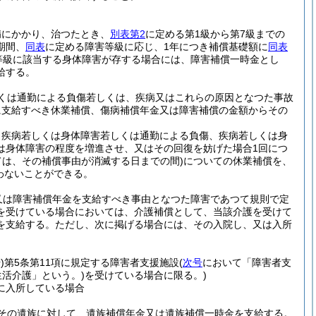
病にかかり、治つたとき、
別表第2
に定める第1級から第7級までの
期間、
同表
に定める障害等級に応じ、1年につき補償基礎額に
同表
害等級に該当する身体障害が存する場合には、障害補償一時金とし
給する。
くは通勤による負傷若しくは、疾病又はこれらの原因となつた事故
に支給すべき休業補償、傷病補償年金又は障害補償の金額からその
、疾病若しくは身体障害若しくは通勤による負傷、疾病若しくは身
は身体障害の程度を増進させ、又はその回復を妨げた場合1回につ
ては、その補償事由が消滅する日までの間)
についての休業補償を、
わないことができる。
又は障害補償年金を支給すべき事由となつた障害であつて規則で定
を受けている場合においては、介護補償として、当該介護を受けて
を支給する。
ただし、次に掲げる場合には、その入院し、又は入所
)
第5条第11項に規定する障害者支援施設
(
次号
において「障害者支
活介護」という。)
を受けている場合に限る。)
に入所している場合
その遺族に対して、遺族補償年金又は遺族補償一時金を支給する。