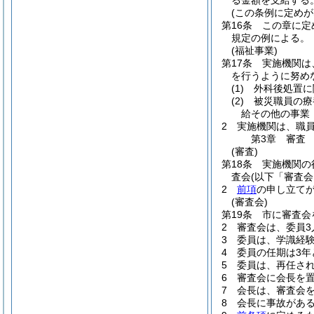
る金額を支給する
(この条例に定めが
第16条
この章に定
規定の例による。
(福祉事業)
第17条
実施機関は
を行うように努め
(1)
外科後処置に
(2)
被災職員の療
給その他の事業
2
実施機関は、職
第3章
審査
(審査)
第18条
実施機関の
査会
(以下「審査会
2
前項
の申し立て
(審査会)
第19条
市に審査会
2
審査会は、委員3
3
委員は、学識経
4
委員の任期は3年
5
委員は、再任さ
6
審査会に会長を
7
会長は、審査会
8
会長に事故があ