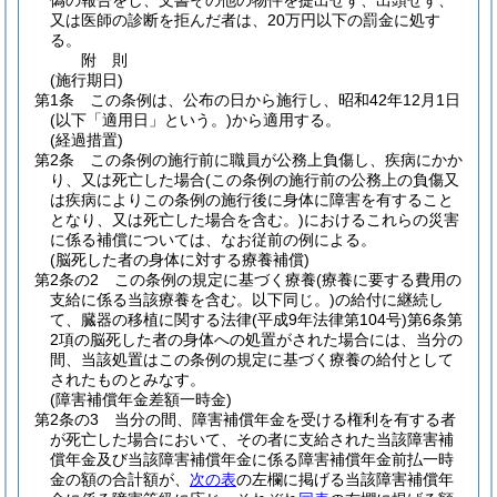
偽の報告をし、文書その他の物件を提出せず、出頭せず、
又は医師の診断を拒んだ者は、20万円以下の罰金に処す
る。
附
則
(施行期日)
第1条
この条例は、公布の日から施行し、昭和42年12月1日
(以下「適用日」という。)
から適用する。
(経過措置)
第2条
この条例の施行前に職員が公務上負傷し、疾病にかか
り、又は死亡した場合
(この条例の施行前の公務上の負傷又
は疾病によりこの条例の施行後に身体に障害を有すること
となり、又は死亡した場合を含む。)
におけるこれらの災害
に係る補償については、なお従前の例による。
(脳死した者の身体に対する療養補償)
第2条の2
この条例の規定に基づく療養
(療養に要する費用の
支給に係る当該療養を含む。以下同じ。)
の給付に継続し
て、臓器の移植に関する法律
(平成9年法律第104号)
第6条第
2項の脳死した者の身体への処置がされた場合には、当分の
間、当該処置はこの条例の規定に基づく療養の給付として
されたものとみなす。
(障害補償年金差額一時金)
第2条の3
当分の間、障害補償年金を受ける権利を有する者
が死亡した場合において、その者に支給された当該障害補
償年金及び当該障害補償年金に係る障害補償年金前払一時
金の額の合計額が、
次の表
の左欄に掲げる当該障害補償年