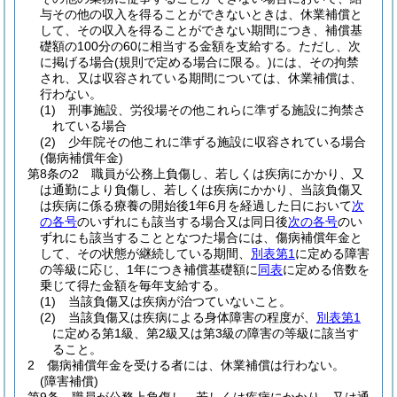
与その他の収入を得ることができないときは、休業補償と
して、その収入を得ることができない期間につき、補償基
礎額の100分の60に相当する金額を支給する。
ただし、次
に掲げる場合
(規則で定める場合に限る。)
には、その拘禁
され、又は収容されている期間については、休業補償は、
行わない。
(1)
刑事施設、労役場その他これらに準ずる施設に拘禁さ
れている場合
(2)
少年院その他これに準ずる施設に収容されている場合
(傷病補償年金)
第8条の2
職員が公務上負傷し、若しくは疾病にかかり、又
は通勤により負傷し、若しくは疾病にかかり、当該負傷又
は疾病に係る療養の開始後1年6月を経過した日において
次
の各号
のいずれにも該当する場合又は同日後
次の各号
のい
ずれにも該当することとなつた場合には、傷病補償年金と
して、その状態が継続している期間、
別表第1
に定める障害
の等級に応じ、1年につき補償基礎額に
同表
に定める倍数を
乗じて得た金額を毎年支給する。
(1)
当該負傷又は疾病が治つていないこと。
(2)
当該負傷又は疾病による身体障害の程度が、
別表第1
に定める第1級、第2級又は第3級の障害の等級に該当す
ること。
2
傷病補償年金を受ける者には、休業補償は行わない。
(障害補償)