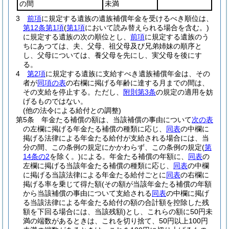
の間
未満
3
前項
に規定する遺族の遺族補償年金を受けるべき順位は、
第12条第1項
(
第1項
において読み替えられる場合を含む。)
に規定する遺族の次の順位とし、
前項
に規定する遺族のう
ちにあつては、夫、父母、祖父母及び兄弟姉妹の順序と
し、父母については、養父母を先にし、実父母を後にす
る。
4
第2項
に規定する遺族に支給すべき遺族補償年金は、その
者が
同項の表
の右欄に掲げる年齢に達する月までの間は、
その支給を停止する。
ただし、
附則第3条
の規定の適用を妨
げるものではない。
(他の法令による給付との調整)
第5条
年金たる補償の額は、当該補償の事由について
次の表
の左欄に掲げる年金たる補償の種類に応じ、
同表
の中欄に
掲げる法律による年金たる給付が支給される場合には、当
分の間、この条例の規定にかかわらず、この条例の規定
(
第
14条の2
を除く。)
による。
年金たる補償の年額に、
同表
の
左欄に掲げる当該年金たる補償の種類に応じ、
同表
の中欄
に掲げる当該法律による年金たる給付ごとに
同表
の右欄に
掲げる率を乗じて得た額
(その額が当該年金たる補償の年額
から当該補償の事由について支給される
同表
の中欄に掲げ
る当該法律による年金たる給付の額の合計額を控除した残
額を下回る場合には、当該残額)
とし、これらの額に50円未
満の端数があるときは、これを切り捨て、50円以上100円