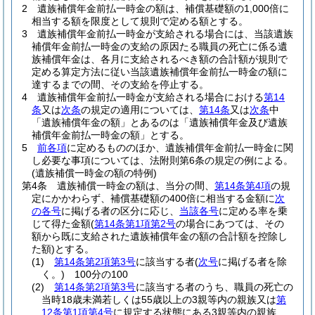
2
遺族補償年金前払一時金の額は、補償基礎額の1,000倍に
相当する額を限度として規則で定める額とする。
3
遺族補償年金前払一時金が支給される場合には、当該遺族
補償年金前払一時金の支給の原因たる職員の死亡に係る遺
族補償年金は、各月に支給されるべき額の合計額が規則で
定める算定方法に従い当該遺族補償年金前払一時金の額に
達するまでの間、その支給を停止する。
4
遺族補償年金前払一時金が支給される場合における
第14
条
又は
次条
の規定の適用については、
第14条
又は
次条
中
「遺族補償年金の額」とあるのは「遺族補償年金及び遺族
補償年金前払一時金の額」とする。
5
前各項
に定めるもののほか、遺族補償年金前払一時金に関
し必要な事項については、法附則第6条の規定の例による。
(遺族補償一時金の額の特例)
第4条
遺族補償一時金の額は、当分の間、
第14条第4項
の規
定にかかわらず、補償基礎額の400倍に相当する金額に
次
の各号
に掲げる者の区分に応じ、
当該各号
に定める率を乗
じて得た金額
(
第14条第1項第2号
の場合にあつては、その
額から既に支給された遺族補償年金の額の合計額を控除し
た額)
とする。
(1)
第14条第2項第3号
に該当する者
(
次号
に掲げる者を除
く。)
100分の100
(2)
第14条第2項第3号
に該当する者のうち、職員の死亡の
当時18歳未満若しくは55歳以上の3親等内の親族又は
第
12条第1項第4号
に規定する状態にある3親等内の親族