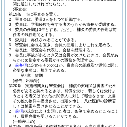
関に通知しなければならない。
(審査会)
第19条
市に審査会を置く。
2
審査会は、委員3人をもつて組織する。
3
委員は、学識経験を有する者のうちから市長が委嘱する。
4
委員の任期は3年とする。
ただし、補欠の委員の任期は前
任者の残任期間とする。
5
委員は、再任されることができる。
6
審査会に会長を置き、委員の互選によりこれを定める。
7
会長は、審査会を代表し、会務を総理する。
8
会長に事故があるとき又は会長が欠けたときは、会長があ
らかじめ指定する委員がその職務を代理する。
9
前各項
に定めるもののほか、審査会の組織及び運営に関し
必要な事項は、規則で定める。
第4章
雑則
(報告、出頭等)
第20条
実施機関又は審査会は、補償の実施又は審査のため
必要があると認めるときは、補償を受け、若しくは受けよ
うとする者又はその他の関係人に対して報告をさせ、文書
その他の物件を提出させ、出頭を命じ、又は医師の診断若
しくは検案を受けさせることができる。
2
前項
の規定により出頭した者は、条例で定めるところによ
り、費用弁償を受けることができる。
(一時差止め)
第21条
補償を受ける権利を有する者が、正当な理由がなく