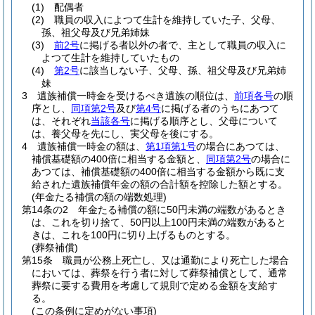
(1)
配偶者
(2)
職員の収入によつて生計を維持していた子、父母、
孫、祖父母及び兄弟姉妹
(3)
前2号
に掲げる者以外の者で、主として職員の収入に
よつて生計を維持していたもの
(4)
第2号
に該当しない子、父母、孫、祖父母及び兄弟姉
妹
3
遺族補償一時金を受けるべき遺族の順位は、
前項各号
の順
序とし、
同項第2号
及び
第4号
に掲げる者のうちにあつて
は、それぞれ
当該各号
に掲げる順序とし、父母について
は、養父母を先にし、実父母を後にする。
4
遺族補償一時金の額は、
第1項第1号
の場合にあつては、
補償基礎額の400倍に相当する金額と、
同項第2号
の場合に
あつては、補償基礎額の400倍に相当する金額から既に支
給された遺族補償年金の額の合計額を控除した額とする。
(年金たる補償の額の端数処理)
第14条の2
年金たる補償の額に50円未満の端数があるとき
は、これを切り捨て、50円以上100円未満の端数があると
きは、これを100円に切り上げるものとする。
(葬祭補償)
第15条
職員が公務上死亡し、又は通勤により死亡した場合
においては、葬祭を行う者に対して葬祭補償として、通常
葬祭に要する費用を考慮して規則で定める金額を支給す
る。
(この条例に定めがない事項)