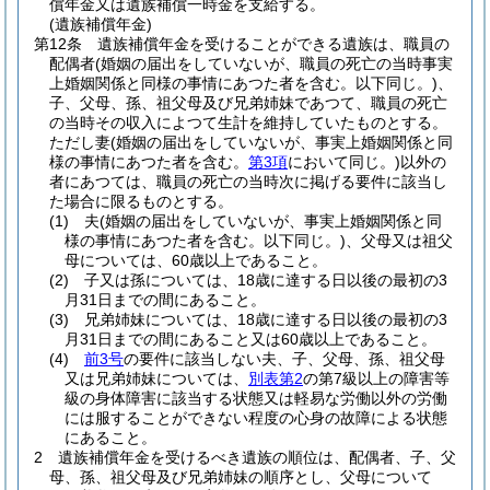
償年金又は遺族補償一時金を支給する。
(遺族補償年金)
第12条
遺族補償年金を受けることができる遺族は、職員の
配偶者
(婚姻の届出をしていないが、職員の死亡の当時事実
上婚姻関係と同様の事情にあつた者を含む。以下同じ。)
、
子、父母、孫、祖父母及び兄弟姉妹であつて、職員の死亡
の当時その収入によつて生計を維持していたものとする。
ただし妻
(婚姻の届出をしていないが、事実上婚姻関係と同
様の事情にあつた者を含む。
第3項
において同じ。)
以外の
者にあつては、職員の死亡の当時次に掲げる要件に該当し
た場合に限るものとする。
(1)
夫
(婚姻の届出をしていないが、事実上婚姻関係と同
様の事情にあつた者を含む。以下同じ。)
、父母又は祖父
母については、60歳以上であること。
(2)
子又は孫については、18歳に達する日以後の最初の3
月31日までの間にあること。
(3)
兄弟姉妹については、18歳に達する日以後の最初の3
月31日までの間にあること又は60歳以上であること。
(4)
前3号
の要件に該当しない夫、子、父母、孫、祖父母
又は兄弟姉妹については、
別表第2
の第7級以上の障害等
級の身体障害に該当する状態又は軽易な労働以外の労働
には服することができない程度の心身の故障による状態
にあること。
2
遺族補償年金を受けるべき遺族の順位は、配偶者、子、父
母、孫、祖父母及び兄弟姉妹の順序とし、父母について