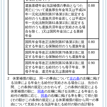
遺族基礎年金
(当該補償の事由となつた
0.88
死亡について遺族厚生年金等又は平成24
年一元化法附則第37条第1項に規定する
給付のうち遺族共済年金若しくは平成24
年一元化法附則第61条第1項に規定する
給付のうち遺族共済年金が支給される場
合を除く。)
又は国民年金法による寡婦
年金
国民年金等改正法附則第87条第1項に規
0.80
定する年金たる保険給付のうち遺族年金
国民年金等改正法附則第78条第1項に規
0.80
定する年金たる保険給付のうち遺族年金
国民年金等改正法附則第32条第1項に規
0.90
定する年金たる給付のうち母子年金、準
母子年金、遺児年金又は寡婦年金
2
休業補償の額は、同一の事由について
次の表
の左欄に掲げ
る法律による年金たる給付が支給される場合には、当分の
間、この条例の規定にかかわらず、この条例の規定による
休業補償の額に、
同表
の左欄に掲げる法律による年金たる
給付の種類に応じ、
同表
の右欄に掲げる率を乗じて得た額
(その額がこの条例の規定による休業補償の額から同一の事
由について支給される当該年金たる給付の額の合計額を