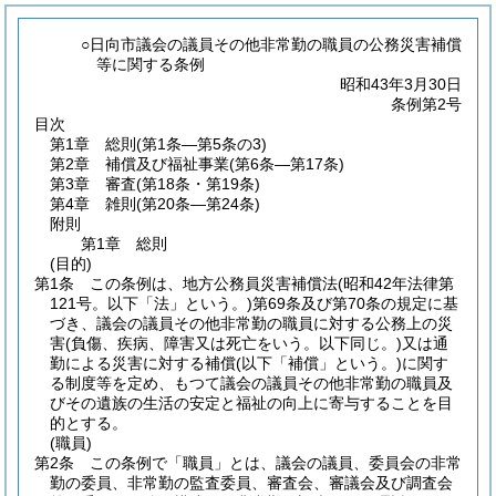
○日向市議会の議員その他非常勤の職員の公務災害補償
等に関する条例
昭和43年3月30日
条例第2号
目次
第1章
総則
(第1条―第5条の3)
第2章
補償及び福祉事業
(第6条―第17条)
第3章
審査
(第18条・第19条)
第4章
雑則
(第20条―第24条)
附則
第1章
総則
(目的)
第1条
この条例は、地方公務員災害補償法
(昭和42年法律第
121号。以下「法」という。)
第69条及び第70条の規定に基
づき、議会の議員その他非常勤の職員に対する公務上の災
害
(負傷、疾病、障害又は死亡をいう。以下同じ。)
又は通
勤による災害に対する補償
(以下「補償」という。)
に関す
る制度等を定め、もつて議会の議員その他非常勤の職員及
びその遺族の生活の安定と福祉の向上に寄与することを目
的とする。
(職員)
第2条
この条例で「職員」とは、議会の議員、委員会の非常
勤の委員、非常勤の監査委員、審査会、審議会及び調査会