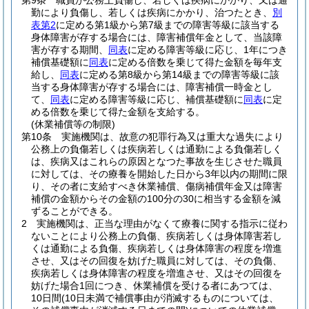
第9条
職員が公務上負傷し、若しくは疾病にかかり、又は通
勤により負傷し、若しくは疾病にかかり、治つたとき、
別
表第2
に定める第1級から第7級までの障害等級に該当する
身体障害が存する場合には、障害補償年金として、当該障
害が存する期間、
同表
に定める障害等級に応じ、1年につき
補償基礎額に
同表
に定める倍数を乗じて得た金額を毎年支
給し、
同表
に定める第8級から第14級までの障害等級に該
当する身体障害が存する場合には、障害補償一時金とし
て、
同表
に定める障害等級に応じ、補償基礎額に
同表
に定
める倍数を乗じて得た金額を支給する。
(休業補償等の制限)
第10条
実施機関は、故意の犯罪行為又は重大な過失により
公務上の負傷若しくは疾病若しくは通勤による負傷若しく
は、疾病又はこれらの原因となつた事故を生じさせた職員
に対しては、その療養を開始した日から3年以内の期間に限
り、その者に支給すべき休業補償、傷病補償年金又は障害
補償の金額からその金額の100分の30に相当する金額を減
ずることができる。
2
実施機関は、正当な理由がなくて療養に関する指示に従わ
ないことにより公務上の負傷、疾病若しくは身体障害若し
くは通勤による負傷、疾病若しくは身体障害の程度を増進
させ、又はその回復を妨げた職員に対しては、その負傷、
疾病若しくは身体障害の程度を増進させ、又はその回復を
妨げた場合1回につき、休業補償を受ける者にあつては、
10日間
(10日未満で補償事由が消滅するものについては、