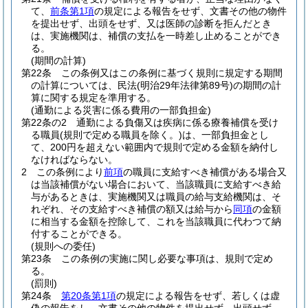
て、
前条第1項
の規定による報告をせず、文書その他の物件
を提出せず、出頭をせず、又は医師の診断を拒んだとき
は、実施機関は、補償の支払を一時差し止めることができ
る。
(期間の計算)
第22条
この条例又はこの条例に基づく規則に規定する期間
の計算については、民法
(明治29年法律第89号)
の期間の計
算に関する規定を準用する。
(通勤による災害に係る費用の一部負担金)
第22条の2
通勤による負傷又は疾病に係る療養補償を受け
る職員
(規則で定める職員を除く。)
は、一部負担金とし
て、200円を超えない範囲内で規則で定める金額を納付し
なければならない。
2
この条例により
前項
の職員に支給すべき補償がある場合又
は当該補償がない場合において、当該職員に支給すべき給
与があるときは、実施機関又は職員の給与支給機関は、そ
れぞれ、その支給すべき補償の額又は給与から
同項
の金額
に相当する金額を控除して、これを当該職員に代わつて納
付することができる。
(規則への委任)
第23条
この条例の実施に関し必要な事項は、規則で定め
る。
(罰則)
第24条
第20条第1項
の規定による報告をせず、若しくは虚