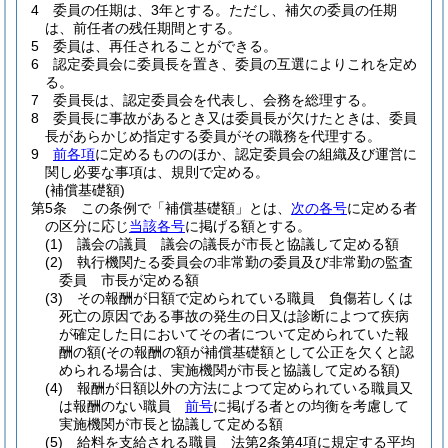
4
委員の任期は、3年とする。
ただし、補欠の委員の任期
は、前任者の残任期間とする。
5
委員は、再任されることができる。
6
認定委員会に委員長を置き、委員の互選によりこれを定め
る。
7
委員長は、認定委員会を代表し、会務を総理する。
8
委員長に事故があるとき又は委員長が欠けたときは、委員
長があらかじめ指定する委員がその職務を代理する。
9
前各項
に定めるもののほか、認定委員会の組織及び運営に
関し必要な事項は、規則で定める。
(補償基礎額)
第5条
この条例で「補償基礎額」とは、
次の各号
に定める者
の区分に応じ
当該各号
に掲げる額とする。
(1)
議会の議員 議会の議長が市長と協議して定める額
(2)
執行機関たる委員会の非常勤の委員及び非常勤の監査
委員 市長が定める額
(3)
その報酬が日額で定められている職員 負傷若しくは
死亡の原因である事故の発生の日又は診断によつて疾病
が確定した日においてその者について定められていた報
酬の額
(その報酬の額が補償基礎額として公正を欠くと認
められる場合は、実施機関が市長と協議して定める額)
(4)
報酬が日額以外の方法によつて定められている職員又
は報酬のない職員
前号
に掲げる者との均衡を考慮して
実施機関が市長と協議して定める額
(5)
給料を支給される職員 法第2条第4項に規定する平均