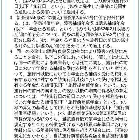
う。)
第2条の2第2項ただし書の規定は、この条例の施行の
日
(以下「施行日」という。)
以後に発生した事故に起因す
る通勤による災害について適用する。
3
新条例第5条の2の規定
(同条第2項第1号に係る部分に限
る。)
は、傷病補償年金、障害補償年金又は遺族補償年金
(以下「年金たる補償」という。)
のうち昭和62年2月以後の
期間に係る分について、同条の規定
(同条第2項第2号に係る
部分に限る。)
は、年金たる補償のうち施行日の前日の属す
る月の翌月以後の期間に係る分について適用する。
4
同一の公務上の障害
(負傷又は疾病により障害の状態にあ
ることを含む。以下この項において同じ。)
若しくは死亡又
は同一の通勤による障害若しくは死亡に関し、施行日の前
日において年金たる補償を受ける権利を有していた者であ
つて、施行日以後においても年金たる補償を受ける権利を
有するものに対する当該施行日以後において受ける権利を
有する年金たる補償
(以下「施行後補償年金」という。)
の
施行日の前日の属する月の翌月以後の期間に係る額の算定
については、当該施行日の前日において受ける権利を有し
ていた年金たる補償
(以下「施行前補償年金」という。)
の
額の算定の基礎として用いられた補償基礎額
(以下「施行前
補償基礎額」という。)
が、新条例第5条の2第2項第2号の
市長が定める額のうち、当該施行後補償年金に係る同号に
規定する年金たる補償を受けるべき職員の基準日における
年齢の属する年齢階層に係る額を超える場合には、同項の
規定にかかわらず、当該施行前補償基礎額を当該施行後補