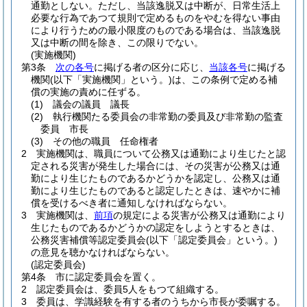
通勤としない。
ただし、当該逸脱又は中断が、日常生活上
必要な行為であつて規則で定めるものをやむを得ない事由
により行うための最小限度のものである場合は、当該逸脱
又は中断の間を除き、この限りでない。
(実施機関)
第3条
次の各号
に掲げる者の区分に応じ、
当該各号
に掲げる
機関
(以下「実施機関」という。)
は、この条例で定める補
償の実施の責めに任ずる。
(1)
議会の議員 議長
(2)
執行機関たる委員会の非常勤の委員及び非常勤の監査
委員 市長
(3)
その他の職員 任命権者
2
実施機関は、職員について公務又は通勤により生じたと認
定される災害が発生した場合には、その災害が公務又は通
勤により生じたものであるかどうかを認定し、公務又は通
勤により生じたものであると認定したときは、速やかに補
償を受けるべき者に通知しなければならない。
3
実施機関は、
前項
の規定による災害が公務又は通勤により
生じたものであるかどうかの認定をしようとするときは、
公務災害補償等認定委員会
(以下「認定委員会」という。)
の意見を聴かなければならない。
(認定委員会)
第4条
市に認定委員会を置く。
2
認定委員会は、委員5人をもつて組織する。
3
委員は、学識経験を有する者のうちから市長が委嘱する。