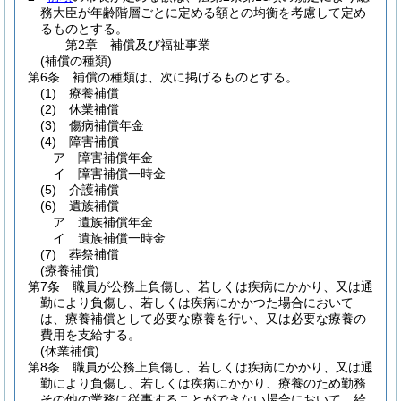
務大臣が年齢階層ごとに定める額との均衡を考慮して定め
るものとする。
第2章
補償及び福祉事業
(補償の種類)
第6条
補償の種類は、次に掲げるものとする。
(1)
療養補償
(2)
休業補償
(3)
傷病補償年金
(4)
障害補償
ア
障害補償年金
イ
障害補償一時金
(5)
介護補償
(6)
遺族補償
ア
遺族補償年金
イ
遺族補償一時金
(7)
葬祭補償
(療養補償)
第7条
職員が公務上負傷し、若しくは疾病にかかり、又は通
勤により負傷し、若しくは疾病にかかつた場合において
は、療養補償として必要な療養を行い、又は必要な療養の
費用を支給する。
(休業補償)
第8条
職員が公務上負傷し、若しくは疾病にかかり、又は通
勤により負傷し、若しくは疾病にかかり、療養のため勤務
その他の業務に従事することができない場合において、給