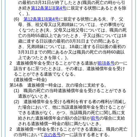
の最初の3月31日が終了したとき
(職員の死亡の時から引
き続き
第12条第1項第4号
に規定する状態にあるときを除
く。)
。
(6)
第12条第1項第4号
に規定する状態にある夫、子、父
母、孫、祖父母又は兄弟姉妹については、その事情がな
くなつたとき
(夫、父母又は祖父母については、職員の死
亡の当時55歳以上であつたとき、子又は孫については18
歳に達する日以後の最初の3月31日までの間にあると
き、兄弟姉妹については、18歳に達する日以後の最初の
3月31日までの間にあるか又は職員の死亡の当時60歳以
上であつたときを除く。)
。
2
遺族補償年金を受けることができる遺族が
前項各号
の一に
該当するに至つたときは、その者は、遺族補償年金を受け
ることができる遺族でなくなる。
(遺族補償一時金)
第14条
遺族補償一時金は、次の場合に支給する。
(1)
職員の死亡の当時遺族補償年金を受けることができる
遺族がないとき。
(2)
遺族補償年金を受ける権利を有する者の権利が消滅し
た場合において、他に当該遺族補償年金を受けることが
できる遺族がなく、かつ、当該職員の死亡に関し既に支
給された遺族補償年金の額の合計額が
前号
の場合に支給
される遺族補償一時金の額に満たないとき。
2
遺族補償一時金を受けることができる遺族は、職員の死亡
の当時において
次の各号
の一に該当する者とする。