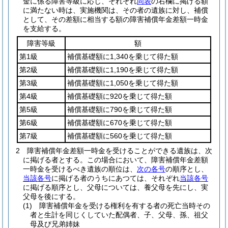
金に係る障害等級に応じ、それぞれ
同表
の右欄に掲げる額
に満たない時は、実施機関は、その者の遺族に対し、補償
として、その差額に相当する額の障害補償年金差額一時金
を支給する。
障害等級
額
第1級
補償基礎額に1,340を乗じて得た額
第2級
補償基礎額に1,190を乗じて得た額
第3級
補償基礎額に1,050を乗じて得た額
第4級
補償基礎額に920を乗じて得た額
第5級
補償基礎額に790を乗じて得た額
第6級
補償基礎額に670を乗じて得た額
第7級
補償基礎額に560を乗じて得た額
2
障害補償年金差額一時金を受けることができる遺族は、次
に掲げる者とする。
この場合において、障害補償年金差額
一時金を受けるべき遺族の順位は、
次の各号
の順序とし、
当該各号
に掲げる者のうちにあつては、それぞれ
当該各号
に掲げる順序とし、父母については、養父母を先にし、実
父母を後にする。
(1)
障害補償年金を受ける権利を有する者の死亡当時その
者と生計を同じくしていた配偶者、子、父母、孫、祖父
母及び兄弟姉妹